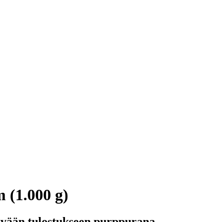
 (1.000 g)
ävään tulostukseen purppurana