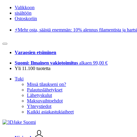
Valikkoon
sisältöön
Ostoskoriin
⚡️Mehr osta, säästä enemmän: 10% alennus filamentista ja hartsi
Varaosien etsiminen
Suomi: Ilmainen vakiotoimitus
alkaen 99,00 €
Yli 11.100 tuotetta
Tuki
Missä tilaukseni on?
Palautuslähetykset
Lähetyskulut
Maksuvaihtoehdot
Yhteystiedot
Kaikki asiakastukiaiheet