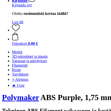
Kirjaudu
Kirjaudu nyt
Oletko
ensimmäistä kertaa täällä?
Luo tili
Ostoskori
0,00 €
Merkit
3D-tulostimet ja muuta
Varaosat ja päivitykset
Filamentit
Resin
Tarvikkeet
⚡ Alennus
🔥 Uusi
Polymaker
ABS Purple, 1,75 mm
Tekninen ABS Filament vakaaseen ja kest