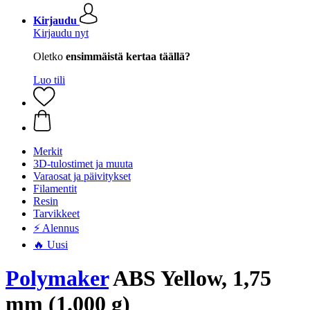
Kirjaudu
Kirjaudu nyt
Oletko
ensimmäistä kertaa täällä?
Luo tili
Merkit
3D-tulostimet ja muuta
Varaosat ja päivitykset
Filamentit
Resin
Tarvikkeet
⚡ Alennus
🔥 Uusi
Polymaker
ABS Yellow, 1,75
mm (1.000 g)