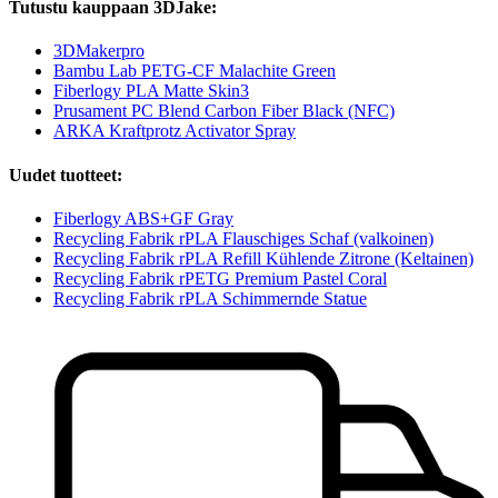
Tutustu kauppaan 3DJake:
3DMakerpro
Bambu Lab PETG-CF Malachite Green
Fiberlogy PLA Matte Skin3
Prusament PC Blend Carbon Fiber Black (NFC)
ARKA Kraftprotz Activator Spray
Uudet tuotteet:
Fiberlogy ABS+GF Gray
Recycling Fabrik rPLA Flauschiges Schaf (valkoinen)
Recycling Fabrik rPLA Refill Kühlende Zitrone (Keltainen)
Recycling Fabrik rPETG Premium Pastel Coral
Recycling Fabrik rPLA Schimmernde Statue