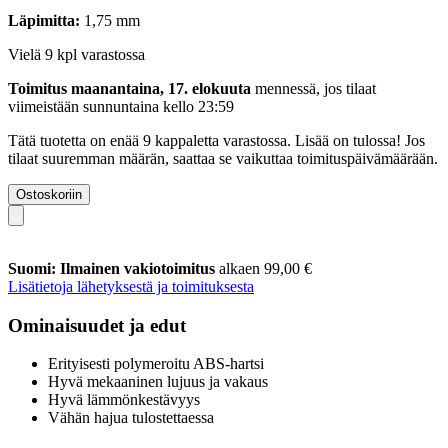
Läpimitta:
1,75 mm
Vielä 9 kpl varastossa
Toimitus maanantaina, 17. elokuuta
mennessä, jos tilaat
viimeistään
sunnuntaina kello 23:59
Tätä tuotetta on enää 9 kappaletta varastossa. Lisää on tulossa! Jos
tilaat suuremman määrän, saattaa se vaikuttaa toimituspäivämäärään.
Ostoskoriin
Suomi: Ilmainen vakiotoimitus
alkaen 99,00 €
Lisätietoja lähetyksestä ja toimituksesta
Ominaisuudet ja edut
Erityisesti polymeroitu ABS-hartsi
Hyvä mekaaninen lujuus ja vakaus
Hyvä lämmönkestävyys
Vähän hajua tulostettaessa