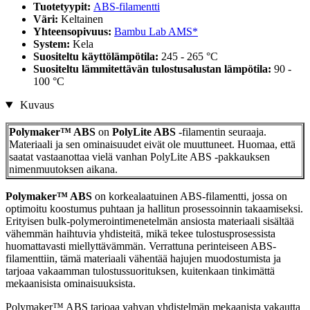
Tuotetyypit:
ABS-filamentti
Väri:
Keltainen
Yhteensopivuus:
Bambu Lab AMS*
System:
Kela
Suositeltu käyttölämpötila:
245 - 265 °C
Suositeltu lämmitettävän tulostusalustan lämpötila:
90 -
100 °C
Kuvaus
Polymaker™ ABS
on
PolyLite ABS
-filamentin seuraaja.
Materiaali ja sen ominaisuudet eivät ole muuttuneet. Huomaa, että
saatat vastaanottaa vielä vanhan PolyLite ABS -pakkauksen
nimenmuutoksen aikana.
Polymaker™ ABS
on korkealaatuinen ABS-filamentti, jossa on
optimoitu koostumus puhtaan ja hallitun prosessoinnin takaamiseksi.
Erityisen bulk-polymerointimenetelmän ansiosta materiaali sisältää
vähemmän haihtuvia yhdisteitä, mikä tekee tulostusprosessista
huomattavasti miellyttävämmän. Verrattuna perinteiseen ABS-
filamenttiin, tämä materiaali vähentää hajujen muodostumista ja
tarjoaa vakaamman tulostussuorituksen, kuitenkaan tinkimättä
mekaanisista ominaisuuksista.
Polymaker™ ABS tarjoaa vahvan yhdistelmän mekaanista vakautta