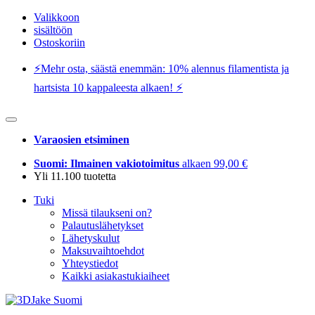
Valikkoon
sisältöön
Ostoskoriin
⚡️Mehr osta, säästä enemmän: 10% alennus filamentista ja
hartsista 10 kappaleesta alkaen! ⚡️
Varaosien etsiminen
Suomi: Ilmainen vakiotoimitus
alkaen 99,00 €
Yli 11.100 tuotetta
Tuki
Missä tilaukseni on?
Palautuslähetykset
Lähetyskulut
Maksuvaihtoehdot
Yhteystiedot
Kaikki asiakastukiaiheet