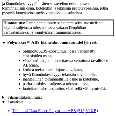
ja lämmönkestävyyttä. Täten se soveltuu erinomaisesti
toiminnallisiin osiin, koteloihin ja teknisiin prototyyppeihin, jotka
pysyvät luotettavina myös vaativissa olosuhteissa.
Huomautus:
Parhaiden tulosten saavuttamiseksi suositellaan
käyttöä suljetussa tulostustilassa vakaan lämpötilan
varmistamiseksi ja vääntymisen minimoimiseksi.
►
Polymaker™ ABS-filamentin ominaisuudet lyhyesti:
optimoitu ABS-koostumus, jossa vähennetty
emissioiden osuus,
vähemmän hajua tulostettaessa verrattuna tavalliseen
ABS:ään,
korkea mekaaninen lujuus ja vakaus,
hyvä lämmönkestävyys teknisiin sovelluksiin,
ihanteellinen toiminnallisille osille ja koteloille,
parhaat tulokset suljetussa tulostustilassa,
luotettava tulostussuoritus vähäisellä vääntymisellä.
Filamenttikelan mitat
Lataukset
Technical Data Sheet_Polymaker ABS
(513,60 KB)