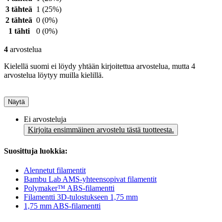
3 tähteä
1
(25%)
2 tähteä
0
(0%)
1 tähti
0
(0%)
4
arvostelua
Kielellä suomi ei löydy yhtään kirjoitettua arvostelua, mutta 4
arvostelua löytyy muilla kielillä.
Näytä
Ei arvosteluja
Kirjoita ensimmäinen arvostelu tästä tuotteesta.
Suosittuja luokkia:
Alennetut filamentit
Bambu Lab AMS-yhteensopivat filamentit
Polymaker™ ABS-filamentti
Filamentti 3D-tulostukseen 1,75 mm
1,75 mm ABS-filamentti