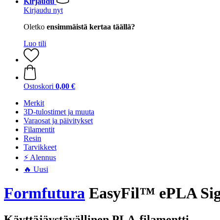
Kirjaudu
Kirjaudu nyt
Oletko
ensimmäistä kertaa täällä?
Luo tili
Ostoskori
0,00 €
Merkit
3D-tulostimet ja muuta
Varaosat ja päivitykset
Filamentit
Resin
Tarvikkeet
⚡ Alennus
🔥 Uusi
Formfutura
EasyFil™ ePLA Sign
Käyttäjäystävällinen PLA-filamentti