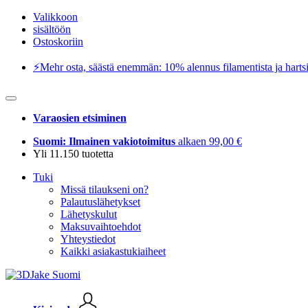
Valikkoon
sisältöön
Ostoskoriin
⚡️Mehr osta, säästä enemmän: 10% alennus filamentista ja hartsi
Varaosien etsiminen
Suomi: Ilmainen vakiotoimitus
alkaen 99,00 €
Yli 11.150 tuotetta
Tuki
Missä tilaukseni on?
Palautuslähetykset
Lähetyskulut
Maksuvaihtoehdot
Yhteystiedot
Kaikki asiakastukiaiheet