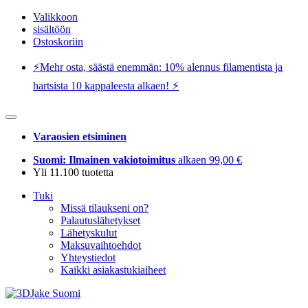
Valikkoon
sisältöön
Ostoskoriin
⚡️Mehr osta, säästä enemmän: 10% alennus filamentista ja
hartsista 10 kappaleesta alkaen! ⚡️
Varaosien etsiminen
Suomi: Ilmainen vakiotoimitus
alkaen 99,00 €
Yli 11.100 tuotetta
Tuki
Missä tilaukseni on?
Palautuslähetykset
Lähetyskulut
Maksuvaihtoehdot
Yhteystiedot
Kaikki asiakastukiaiheet