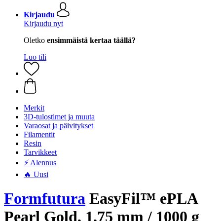
Kirjaudu
Kirjaudu nyt
Oletko
ensimmäistä kertaa täällä?
Luo tili
Merkit
3D-tulostimet ja muuta
Varaosat ja päivitykset
Filamentit
Resin
Tarvikkeet
⚡ Alennus
🔥 Uusi
Formfutura
EasyFil™ ePLA
Pearl Gold, 1,75 mm / 1000 g