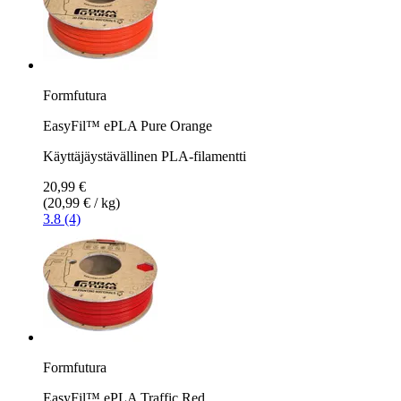
Formfutura
EasyFil™ ePLA Pure Orange
Käyttäjäystävällinen PLA-filamentti
20,99 €
(20,99 € / kg)
3.8 (4)
Formfutura
EasyFil™ ePLA Traffic Red