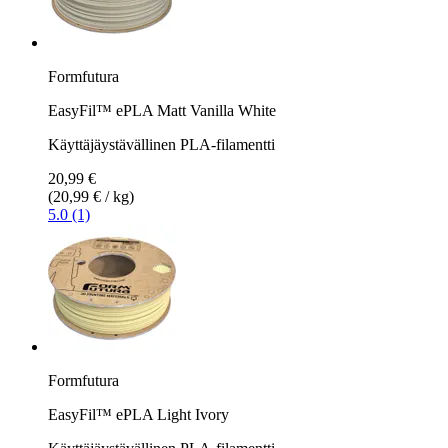
Formfutura
EasyFil™ ePLA Matt Vanilla White
Käyttäjäystävällinen PLA-filamentti
20,99 €
(20,99 € / kg)
5.0 (1)
Formfutura
EasyFil™ ePLA Light Ivory