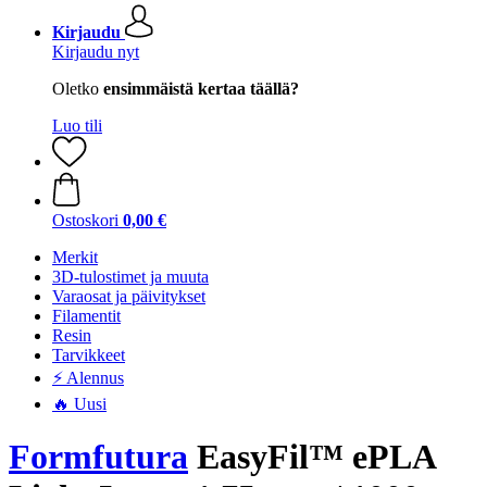
Kirjaudu
Kirjaudu nyt
Oletko
ensimmäistä kertaa täällä?
Luo tili
Ostoskori
0,00 €
Merkit
3D-tulostimet ja muuta
Varaosat ja päivitykset
Filamentit
Resin
Tarvikkeet
⚡ Alennus
🔥 Uusi
Formfutura
EasyFil™ ePLA