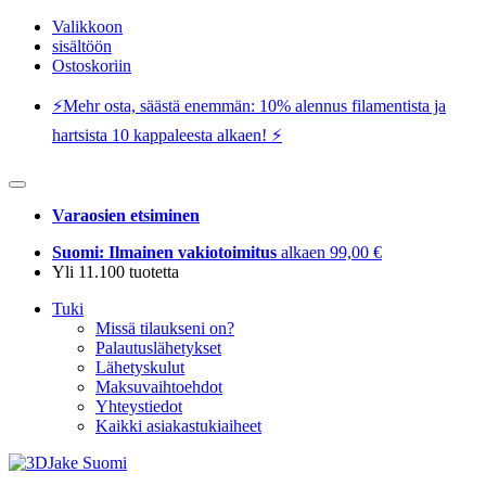
Valikkoon
sisältöön
Ostoskoriin
⚡️Mehr osta, säästä enemmän: 10% alennus filamentista ja
hartsista 10 kappaleesta alkaen! ⚡️
Varaosien etsiminen
Suomi: Ilmainen vakiotoimitus
alkaen 99,00 €
Yli 11.100 tuotetta
Tuki
Missä tilaukseni on?
Palautuslähetykset
Lähetyskulut
Maksuvaihtoehdot
Yhteystiedot
Kaikki asiakastukiaiheet