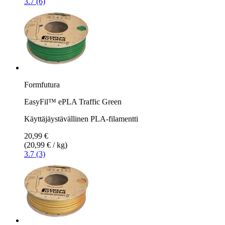
3.7 (6)
Formfutura
EasyFil™ ePLA Traffic Green
Käyttäjäystävällinen PLA-filamentti
20,99 €
(20,99 € / kg)
3.7 (3)