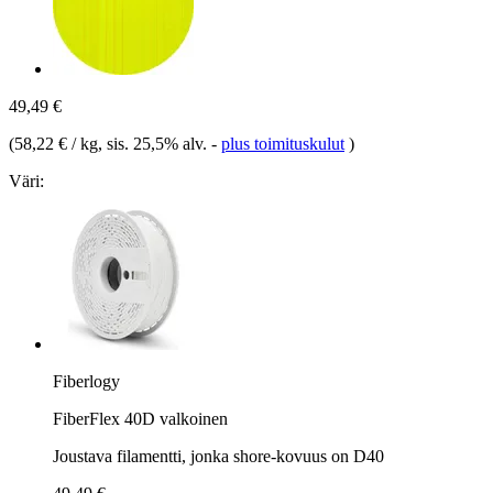
49,49 €
(
58,22 € / kg
, sis. 25,5% alv.
-
plus toimituskulut
)
Väri:
Fiberlogy
FiberFlex 40D valkoinen
Joustava filamentti, jonka shore-kovuus on D40