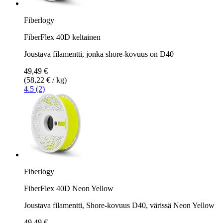
Fiberlogy
FiberFlex 40D keltainen
Joustava filamentti, jonka shore-kovuus on D40
49,49 €
(58,22 € / kg)
4.5 (2)
Fiberlogy
FiberFlex 40D Neon Yellow
Joustava filamentti, Shore-kovuus D40, värissä Neon Yellow
49,49 €