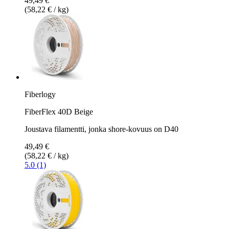
49,49 €
(58,22 € / kg)
Fiberlogy
FiberFlex 40D Beige
Joustava filamentti, jonka shore-kovuus on D40
49,49 €
(58,22 € / kg)
5.0 (1)