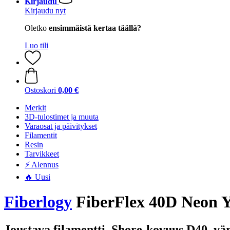
Kirjaudu
Kirjaudu nyt
Oletko
ensimmäistä kertaa täällä?
Luo tili
Ostoskori
0,00 €
Merkit
3D-tulostimet ja muuta
Varaosat ja päivitykset
Filamentit
Resin
Tarvikkeet
⚡ Alennus
🔥 Uusi
Fiberlogy
FiberFlex 40D Neon Ye
Joustava filamentti, Shore-kovuus D40, vä