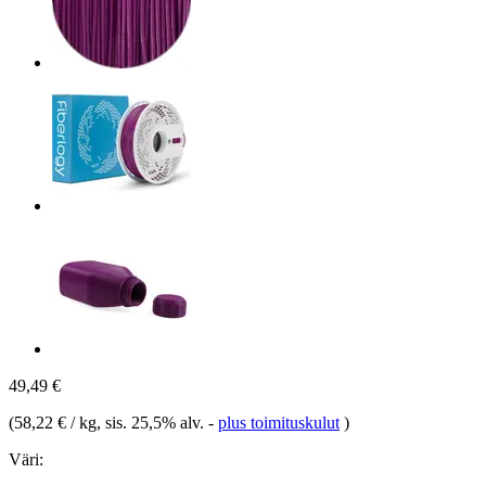
49,49 €
(
58,22 € / kg
, sis. 25,5% alv.
-
plus toimituskulut
)
Väri: