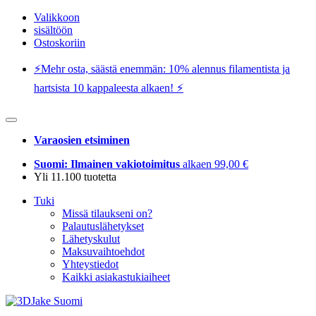
Valikkoon
sisältöön
Ostoskoriin
⚡️Mehr osta, säästä enemmän: 10% alennus filamentista ja
hartsista 10 kappaleesta alkaen! ⚡️
Varaosien etsiminen
Suomi: Ilmainen vakiotoimitus
alkaen 99,00 €
Yli 11.100 tuotetta
Tuki
Missä tilaukseni on?
Palautuslähetykset
Lähetyskulut
Maksuvaihtoehdot
Yhteystiedot
Kaikki asiakastukiaiheet