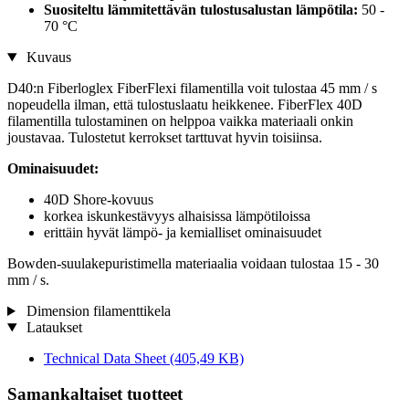
Suositeltu lämmitettävän tulostusalustan lämpötila:
50 -
70 °C
Kuvaus
D40:n Fiberloglex FiberFlexi filamentilla voit tulostaa 45 mm / s
nopeudella ilman, että tulostuslaatu heikkenee. FiberFlex 40D
filamentilla tulostaminen on helppoa vaikka materiaali onkin
joustavaa. Tulostetut kerrokset tarttuvat hyvin toisiinsa.
Ominaisuudet:
40D Shore-kovuus
korkea iskunkestävyys alhaisissa lämpötiloissa
erittäin hyvät lämpö- ja kemialliset ominaisuudet
Bowden-suulakepuristimella materiaalia voidaan tulostaa 15 - 30
mm / s.
Dimension filamenttikela
Lataukset
Technical Data Sheet
(405,49 KB)
Samankaltaiset tuotteet