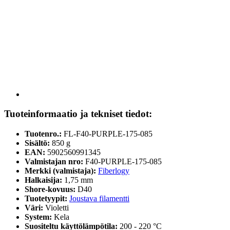
Tuoteinformaatio ja tekniset tiedot:
Tuotenro.:
FL-F40-PURPLE-175-085
Sisältö:
850 g
EAN:
5902560991345
Valmistajan nro:
F40-PURPLE-175-085
Merkki (valmistaja):
Fiberlogy
Halkaisija:
1,75 mm
Shore-kovuus:
D40
Tuotetyypit:
Joustava filamentti
Väri:
Violetti
System:
Kela
Suositeltu käyttölämpötila:
200 - 220 °C