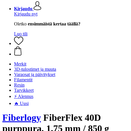
Kirjaudu
Kirjaudu nyt
Oletko
ensimmäistä kertaa täällä?
Luo tili
Merkit
3D-tulostimet ja muuta
Varaosat ja päivitykset
Filamentit
Resin
Tarvikkeet
⚡ Alennus
🔥 Uusi
Fiberlogy
FiberFlex 40D
purppura, 1,75 mm / 850 g