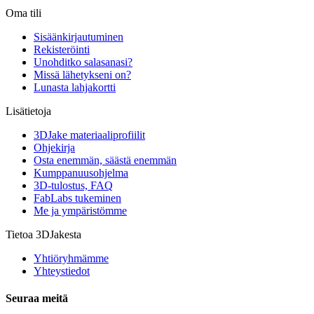
Oma tili
Sisäänkirjautuminen
Rekisteröinti
Unohditko salasanasi?
Missä lähetykseni on?
Lunasta lahjakortti
Lisätietoja
3DJake materiaaliprofiilit
Ohjekirja
Osta enemmän, säästä enemmän
Kumppanuusohjelma
3D-tulostus, FAQ
FabLabs tukeminen
Me ja ympäristömme
Tietoa 3DJakesta
Yhtiöryhmämme
Yhteystiedot
Seuraa meitä