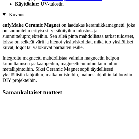
Käyttöalue:
UV-tulostin
Kuvaus
eufyMake Ceramic Magnet
on laadukas keramiikkamagnetti, joka
on suunniteltu erityisesti yksilöityihin tulostus- ja
suunnitteluprojekteihin. Sen sileä pinta mahdollistaa tarkat tulosteet,
joissa on selkeät värit ja hienot yksityiskohdat, mikä tuo yksilölliset
kuvat, logot tai valokuvat parhaiten esille.
Integroitu magneetti mahdollistaa valmiin magneetin helpon
kiinnittämisen jääkaappeihin, magneettitauluihin tai muihin
metallipintoihin. Siksi Ceramic Magnet sopii täydellisesti
yksilöllisiin lahjoihin, matkamuistoihin, mainoslahjoihin tai luoviin
DIY-projekteihin.
Samankaltaiset tuotteet