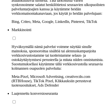
asiaankuuluvia tuotteita. Tätä tarkoitusta varten
synkronoimme salatut henkilötietosi seuraavien ulkopuolisten
palveluntarjoajien kanssa ja käytämme heidän
verkkomainontakanaviaan, jos käytät jo heidän palvelujaan:
Bing, Criteo, Meta, Google, LinkedIn, Pinterest, TikTok
Markkinointi
Hyväksymällä nämä palvelut voimme näyttää sinulle
mainoksia, sponsoroitua sisältöä tai alennuskampanjoita
verkkosivustostamme tai tuotteistamme selaus- ja
ostokäyttäytymisesi perusteella ja mitata niiden onnistumista.
Suostumuksellasi käytämme tällä verkkosivustolla seuraavia
kolmannen osapuolen palveluita:
Meta-Pixel, Microsoft Advertising, creativecdn.com
(RTBHouse), TikTok Pixel, Klikkauksiin perustuvat
tuotesuositukset, Ads Defender
Laajennettu konversioseuranta