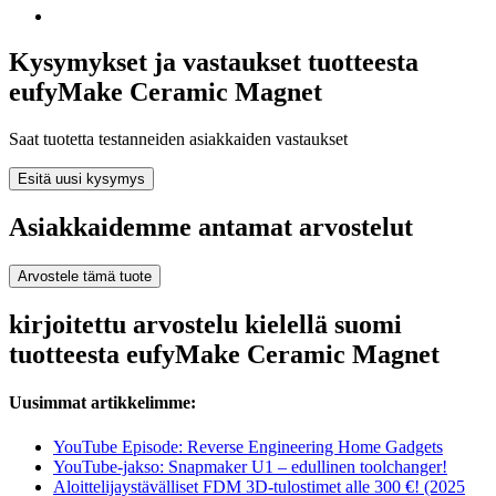
Kysymykset ja vastaukset tuotteesta
eufyMake Ceramic Magnet
Saat tuotetta testanneiden asiakkaiden vastaukset
Esitä uusi kysymys
Asiakkaidemme antamat arvostelut
Arvostele tämä tuote
kirjoitettu arvostelu kielellä suomi
tuotteesta eufyMake Ceramic Magnet
Uusimmat artikkelimme:
YouTube Episode: Reverse Engineering Home Gadgets
YouTube-jakso: Snapmaker U1 – edullinen toolchanger!
Aloittelijaystävälliset FDM 3D-tulostimet alle 300 €! (2025