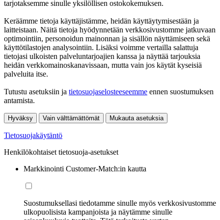
tarjotaksemme sinulle yksilöllisen ostokokemuksen.
Keräämme tietoja käyttäjistämme, heidän käyttäytymisestään ja
laitteistaan. Näitä tietoja hyödynnetään verkkosivustomme jatkuvaan
optimointiin, personoidun mainonnan ja sisällön näyttämiseen sekä
käyttötilastojen analysointiin. Lisäksi voimme vertailla salattuja
tietojasi ulkoisten palveluntarjoajien kanssa ja näyttää tarjouksia
heidän verkkomainoskanavissaan, mutta vain jos käytät kyseisiä
palveluita itse.
Tutustu asetuksiin ja
tietosuojaselosteeseemme
ennen suostumuksen
antamista.
Hyväksy
Vain välttämättömät
Mukauta asetuksia
Tietosuojakäytäntö
Henkilökohtaiset tietosuoja-asetukset
Markkinointi Customer-Match:in kautta
Suostumuksellasi tiedotamme sinulle myös verkkosivustomme
ulkopuolisista kampanjoista ja näytämme sinulle