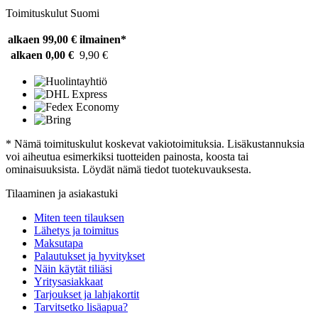
Toimituskulut Suomi
alkaen 99,00 €
ilmainen*
alkaen 0,00 €
9,90 €
* Nämä toimituskulut koskevat vakiotoimituksia. Lisäkustannuksia
voi aiheutua esimerkiksi tuotteiden painosta, koosta tai
ominaisuuksista. Löydät nämä tiedot tuotekuvauksesta.
Tilaaminen ja asiakastuki
Miten teen tilauksen
Lähetys ja toimitus
Maksutapa
Palautukset ja hyvitykset
Näin käytät tiliäsi
Yritysasiakkaat
Tarjoukset ja lahjakortit
Tarvitsetko lisäapua?