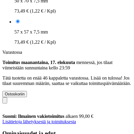
50 x 70 x 7,5 mm
73,49 €
(1,22 € / Kpl)
57 x 57 x 7,5 mm
73,49 €
(1,22 € / Kpl)
Varastossa
Toimitus maanantaina, 17. elokuuta
mennessä, jos tilaat
viimeistään
sunnuntaina kello 23:59
Tätä tuotetta on enää 46 kappaletta varastossa. Lisää on tulossa! Jos
tilaat suuremman määrän, saattaa se vaikuttaa toimituspäivämäärään.
Ostoskoriin
Suomi: Ilmainen vakiotoimitus
alkaen 99,00 €
Lisätietoja lähetyksestä ja toimituksesta
Ominaisuudet ja edut