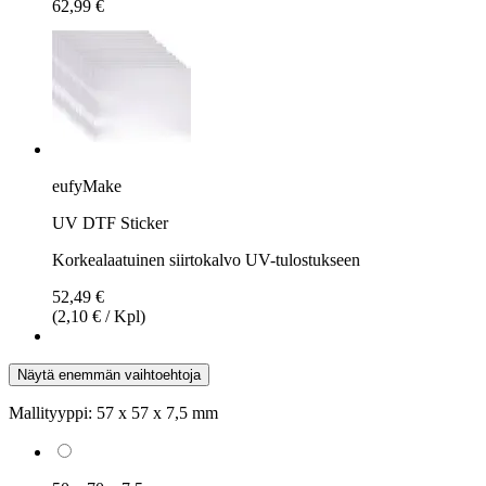
62,99 €
eufyMake
UV DTF Sticker
Korkealaatuinen siirtokalvo UV-tulostukseen
52,49 €
(2,10 € / Kpl)
Näytä enemmän vaihtoehtoja
Mallityyppi:
57 x 57 x 7,5 mm