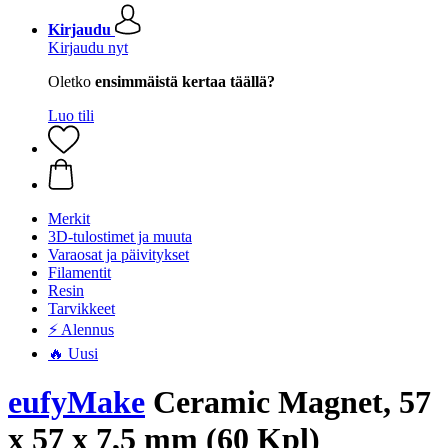
Kirjaudu
Kirjaudu nyt
Oletko
ensimmäistä kertaa täällä?
Luo tili
Merkit
3D-tulostimet ja muuta
Varaosat ja päivitykset
Filamentit
Resin
Tarvikkeet
⚡ Alennus
🔥 Uusi
eufyMake
Ceramic Magnet, 57
x 57 x 7,5 mm (60 Kpl)