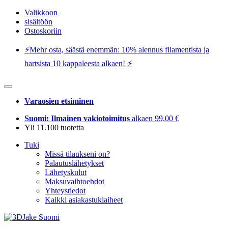
Valikkoon
sisältöön
Ostoskoriin
⚡️Mehr osta, säästä enemmän: 10% alennus filamentista ja
hartsista 10 kappaleesta alkaen! ⚡️
Varaosien etsiminen
Suomi: Ilmainen vakiotoimitus
alkaen 99,00 €
Yli 11.100 tuotetta
Tuki
Missä tilaukseni on?
Palautuslähetykset
Lähetyskulut
Maksuvaihtoehdot
Yhteystiedot
Kaikki asiakastukiaiheet