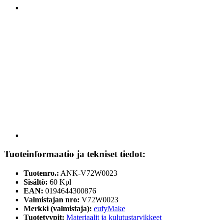
Tuoteinformaatio ja tekniset tiedot:
Tuotenro.:
ANK-V72W0023
Sisältö:
60 Kpl
EAN:
0194644300876
Valmistajan nro:
V72W0023
Merkki (valmistaja):
eufyMake
Tuotetyypit:
Materiaalit ja kulutustarvikkeet