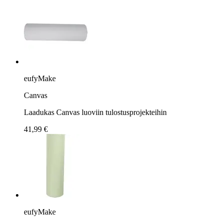
eufyMake
Canvas
Laadukas Canvas luoviin tulostusprojekteihin
41,99 €
eufyMake