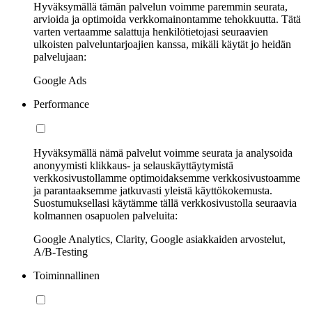
Hyväksymällä tämän palvelun voimme paremmin seurata,
arvioida ja optimoida verkkomainontamme tehokkuutta. Tätä
varten vertaamme salattuja henkilötietojasi seuraavien
ulkoisten palveluntarjoajien kanssa, mikäli käytät jo heidän
palvelujaan:
Google Ads
Performance
Hyväksymällä nämä palvelut voimme seurata ja analysoida
anonyymisti klikkaus- ja selauskäyttäytymistä
verkkosivustollamme optimoidaksemme verkkosivustoamme
ja parantaaksemme jatkuvasti yleistä käyttökokemusta.
Suostumuksellasi käytämme tällä verkkosivustolla seuraavia
kolmannen osapuolen palveluita:
Google Analytics, Clarity, Google asiakkaiden arvostelut,
A/B-Testing
Toiminnallinen