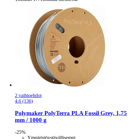
2 vaihtoehdot
4.6 (136)
Polymaker
PolyTerra PLA Fossil Grey, 1,75
mm / 1000 g
-25%
Ympäristöystävällisempi