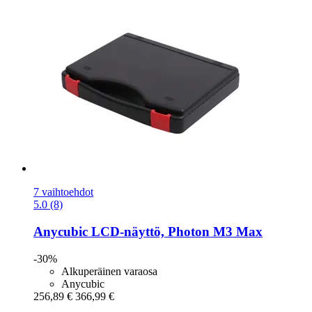
7 vaihtoehdot
5.0 (8)
Anycubic
LCD-​näyttö, Photon M3 Max
-30%
Alkuperäinen varaosa
Anycubic
256,89 €
366,99 €