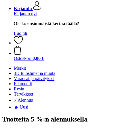
Kirjaudu
Kirjaudu nyt
Oletko
ensimmäistä kertaa täällä?
Luo tili
Ostoskori
0,00 €
Merkit
3D-tulostimet ja muuta
Varaosat ja päivitykset
Filamentit
Resin
Tarvikkeet
⚡ Alennus
🔥 Uusi
Tuotteita 5 %:n alennuksella