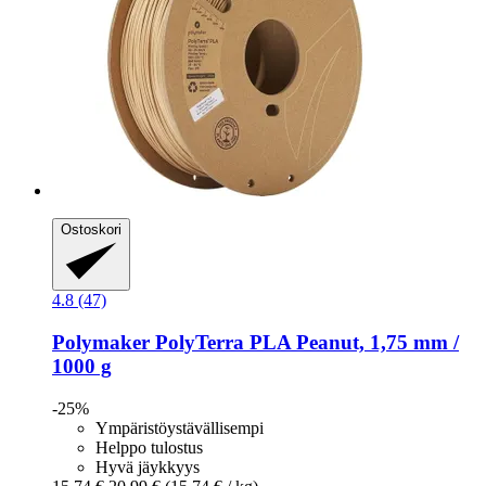
Ostoskori
4.8 (47)
Polymaker
PolyTerra PLA Peanut, 1,75 mm /
1000 g
-25%
Ympäristöystävällisempi
Helppo tulostus
Hyvä jäykkyys