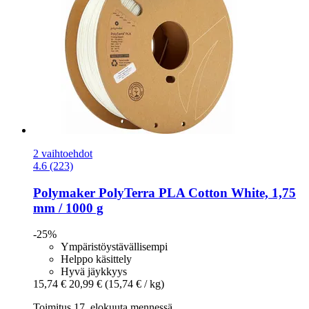
2 vaihtoehdot
4.6 (223)
Polymaker
PolyTerra PLA Cotton White, 1,75
mm / 1000 g
-25%
Ympäristöystävällisempi
Helppo käsittely
Hyvä jäykkyys
15,74 €
20,99 €
(15,74 € / kg)
Toimitus 17. elokuuta mennessä