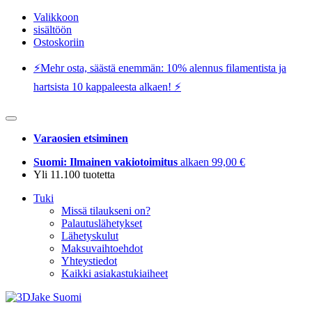
Valikkoon
sisältöön
Ostoskoriin
⚡️Mehr osta, säästä enemmän: 10% alennus filamentista ja
hartsista 10 kappaleesta alkaen! ⚡️
Varaosien etsiminen
Suomi: Ilmainen vakiotoimitus
alkaen 99,00 €
Yli 11.100 tuotetta
Tuki
Missä tilaukseni on?
Palautuslähetykset
Lähetyskulut
Maksuvaihtoehdot
Yhteystiedot
Kaikki asiakastukiaiheet