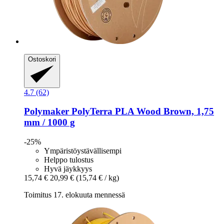
Ostoskori
4.7 (62)
Polymaker
PolyTerra PLA Wood Brown, 1,75
mm / 1000 g
-25%
Ympäristöystävällisempi
Helppo tulostus
Hyvä jäykkyys
15,74 €
20,99 €
(15,74 € / kg)
Toimitus 17. elokuuta mennessä