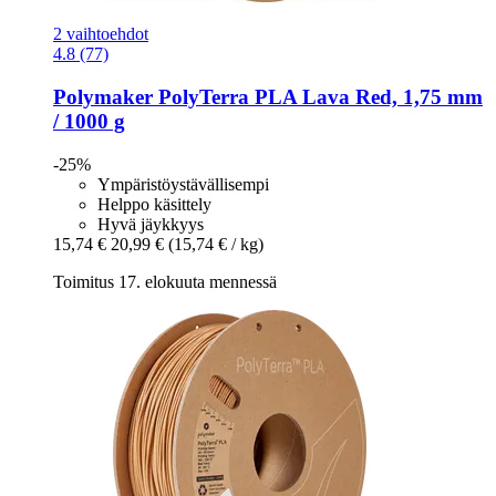
2 vaihtoehdot
4.8 (77)
Polymaker
PolyTerra PLA Lava Red, 1,75 mm
/ 1000 g
-25%
Ympäristöystävällisempi
Helppo käsittely
Hyvä jäykkyys
15,74 €
20,99 €
(15,74 € / kg)
Toimitus 17. elokuuta mennessä