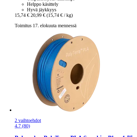
Helppo käsittely
Hyvä jäykkyys
15,74 €
20,99 €
(15,74 € / kg)
Toimitus 17. elokuuta mennessä
2 vaihtoehdot
4.7 (80)