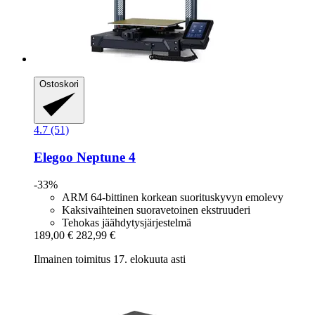
Ostoskori
4.7 (51)
Elegoo
Neptune 4
-33%
ARM 64-bittinen korkean suorituskyvyn emolevy
Kaksivaihteinen suoravetoinen ekstruuderi
Tehokas jäähdytysjärjestelmä
189,00 €
282,99 €
Ilmainen toimitus 17. elokuuta asti