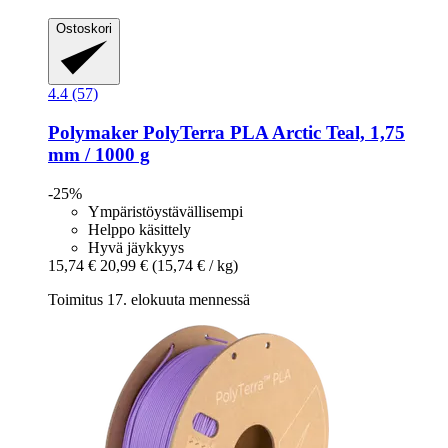
Ostoskori
4.4 (57)
Polymaker
PolyTerra PLA Arctic Teal, 1,75
mm / 1000 g
-25%
Ympäristöystävällisempi
Helppo käsittely
Hyvä jäykkyys
15,74 €
20,99 €
(15,74 € / kg)
Toimitus 17. elokuuta mennessä