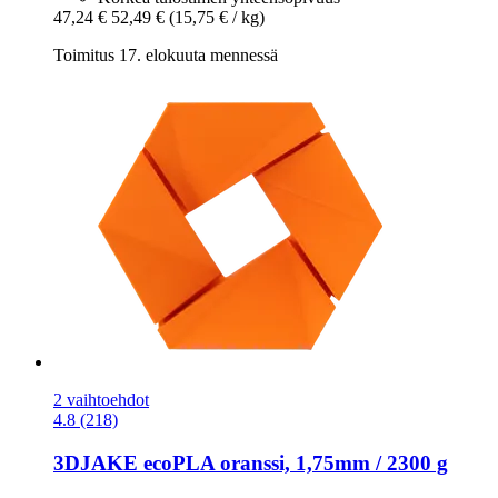
47,24 €
52,49 €
(15,75 € / kg)
Toimitus 17. elokuuta mennessä
2 vaihtoehdot
4.8 (218)
3DJAKE
ecoPLA oranssi, 1,75mm / 2300 g