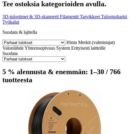
Tee ostoksia kategorioiden avulla.
3D-tulostimet & 3D-skannerit
Filamentti
Tarvikkeet
Tulostushartsi
Työkalut
Suodata & lajitella
Hinta
Merkit (valmistajat)
Valonlähde
Yhteensopivuus
System
Erityisesti laitteille
Suodata
5 % alennusta & enemmän: 1–30 / 766
tuotteesta