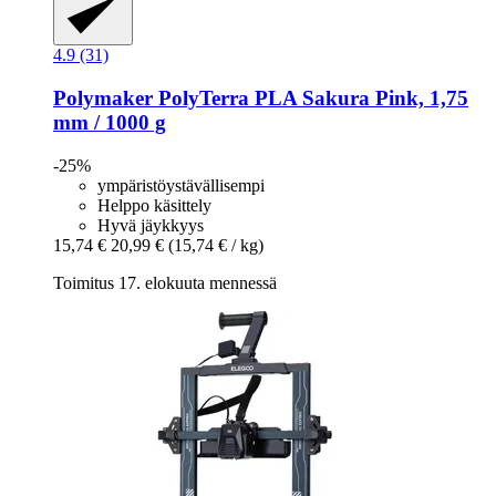
4.9 (31)
Polymaker
PolyTerra PLA Sakura Pink, 1,75
mm / 1000 g
-25%
ympäristöystävällisempi
Helppo käsittely
Hyvä jäykkyys
15,74 €
20,99 €
(15,74 € / kg)
Toimitus 17. elokuuta mennessä