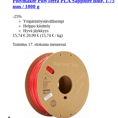
Polymaker
PolyTerra PLA Sapphire Blue, 1,75
mm / 1000 g
-25%
Ympäristöystävällisempi
Helppo käsittely
Hyvä jäykkyys
15,74 €
20,99 €
(15,74 € / kg)
Toimitus 17. elokuuta mennessä