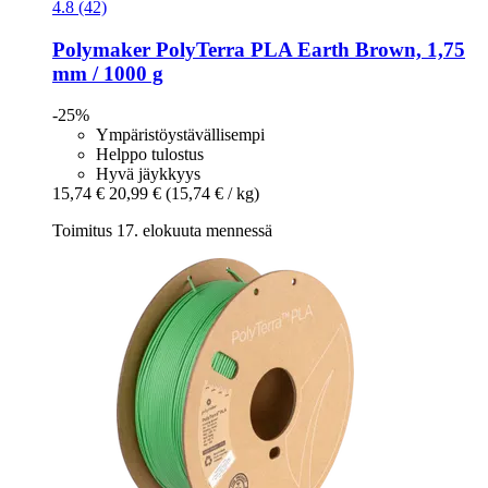
4.8 (42)
Polymaker
PolyTerra PLA Earth Brown, 1,75
mm / 1000 g
-25%
Ympäristöystävällisempi
Helppo tulostus
Hyvä jäykkyys
15,74 €
20,99 €
(15,74 € / kg)
Toimitus 17. elokuuta mennessä