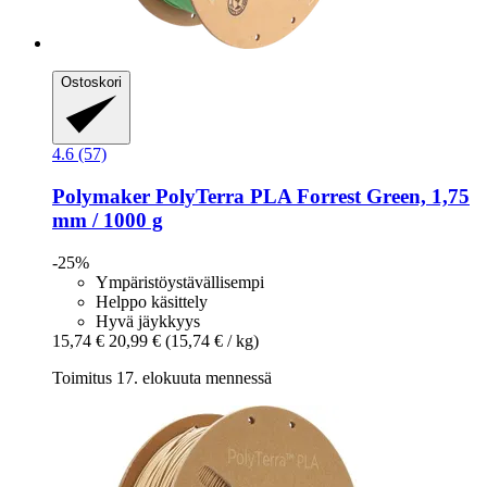
Ostoskori
4.6 (57)
Polymaker
PolyTerra PLA Forrest Green, 1,75
mm / 1000 g
-25%
Ympäristöystävällisempi
Helppo käsittely
Hyvä jäykkyys
15,74 €
20,99 €
(15,74 € / kg)
Toimitus 17. elokuuta mennessä