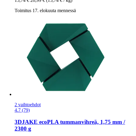
15,74 €
20,99 €
(15,74 € / kg)
Toimitus 17. elokuuta mennessä
2 vaihtoehdot
4.7 (79)
3DJAKE
ecoPLA tummanvihreä, 1,75 mm /
2300 g