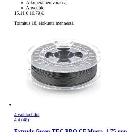
Alkuperäinen varaosa
Anycubic
15,11 €
16,79 €
Toimitus 18. elokuuta mennessä
4 vaihtoehdot
4.4 (48)
Extrudr
Green-​TEC PRO CF Musta, 1,75 mm