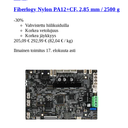
Fiberlogy
Nylon PA12+CF, 2,85 mm / 2500 g
-30%
Vahvistettu hiilikuiduilla
Korkea vetolujuus
Korkea jäykkyys
205,09 €
292,99 €
(82,04 € / kg)
Ilmainen toimitus 17. elokuuta asti