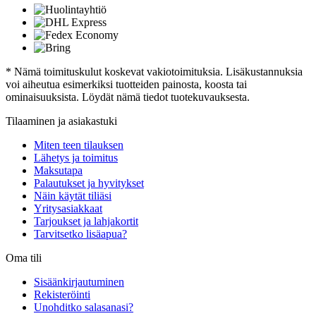
* Nämä toimituskulut koskevat vakiotoimituksia. Lisäkustannuksia
voi aiheutua esimerkiksi tuotteiden painosta, koosta tai
ominaisuuksista. Löydät nämä tiedot tuotekuvauksesta.
Tilaaminen ja asiakastuki
Miten teen tilauksen
Lähetys ja toimitus
Maksutapa
Palautukset ja hyvitykset
Näin käytät tiliäsi
Yritysasiakkaat
Tarjoukset ja lahjakortit
Tarvitsetko lisäapua?
Oma tili
Sisäänkirjautuminen
Rekisteröinti
Unohditko salasanasi?