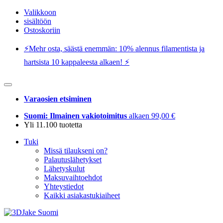
Valikkoon
sisältöön
Ostoskoriin
⚡️Mehr osta, säästä enemmän: 10% alennus filamentista ja
hartsista 10 kappaleesta alkaen! ⚡️
Varaosien etsiminen
Suomi: Ilmainen vakiotoimitus
alkaen 99,00 €
Yli 11.100 tuotetta
Tuki
Missä tilaukseni on?
Palautuslähetykset
Lähetyskulut
Maksuvaihtoehdot
Yhteystiedot
Kaikki asiakastukiaiheet