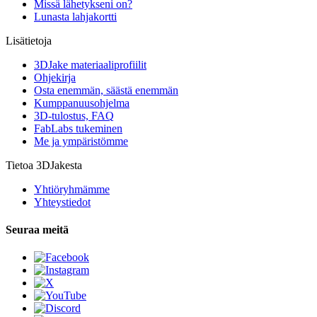
Missä lähetykseni on?
Lunasta lahjakortti
Lisätietoja
3DJake materiaaliprofiilit
Ohjekirja
Osta enemmän, säästä enemmän
Kumppanuusohjelma
3D-tulostus, FAQ
FabLabs tukeminen
Me ja ympäristömme
Tietoa 3DJakesta
Yhtiöryhmämme
Yhteystiedot
Seuraa meitä