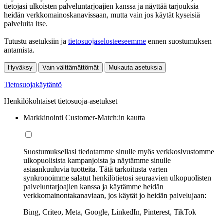
tietojasi ulkoisten palveluntarjoajien kanssa ja näyttää tarjouksia
heidän verkkomainoskanavissaan, mutta vain jos käytät kyseisiä
palveluita itse.
Tutustu asetuksiin ja
tietosuojaselosteeseemme
ennen suostumuksen
antamista.
Hyväksy
Vain välttämättömät
Mukauta asetuksia
Tietosuojakäytäntö
Henkilökohtaiset tietosuoja-asetukset
Markkinointi Customer-Match:in kautta
Suostumuksellasi tiedotamme sinulle myös verkkosivustomme
ulkopuolisista kampanjoista ja näytämme sinulle
asiaankuuluvia tuotteita. Tätä tarkoitusta varten
synkronoimme salatut henkilötietosi seuraavien ulkopuolisten
palveluntarjoajien kanssa ja käytämme heidän
verkkomainontakanaviaan, jos käytät jo heidän palvelujaan:
Bing, Criteo, Meta, Google, LinkedIn, Pinterest, TikTok