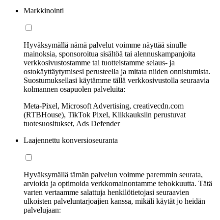
Markkinointi
Hyväksymällä nämä palvelut voimme näyttää sinulle
mainoksia, sponsoroitua sisältöä tai alennuskampanjoita
verkkosivustostamme tai tuotteistamme selaus- ja
ostokäyttäytymisesi perusteella ja mitata niiden onnistumista.
Suostumuksellasi käytämme tällä verkkosivustolla seuraavia
kolmannen osapuolen palveluita:
Meta-Pixel, Microsoft Advertising, creativecdn.com
(RTBHouse), TikTok Pixel, Klikkauksiin perustuvat
tuotesuositukset, Ads Defender
Laajennettu konversioseuranta
Hyväksymällä tämän palvelun voimme paremmin seurata,
arvioida ja optimoida verkkomainontamme tehokkuutta. Tätä
varten vertaamme salattuja henkilötietojasi seuraavien
ulkoisten palveluntarjoajien kanssa, mikäli käytät jo heidän
palvelujaan: