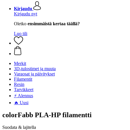
Kirjaudu
Kirjaudu nyt
Oletko
ensimmäistä kertaa täällä?
Luo tili
Merkit
3D-tulostimet ja muuta
Varaosat ja päivitykset
Filamentit
Resin
Tarvikkeet
⚡ Alennus
🔥 Uusi
colorFabb PLA-HP filamentti
Suodata & lajitella