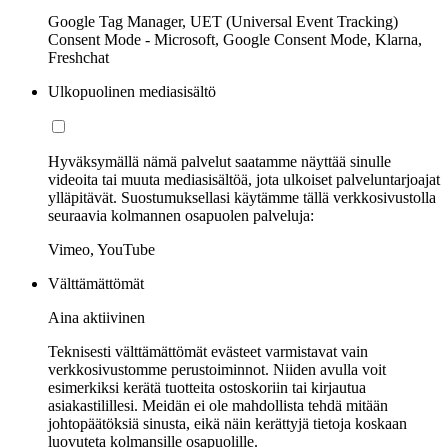
Google Tag Manager, UET (Universal Event Tracking)
Consent Mode - Microsoft, Google Consent Mode, Klarna,
Freshchat
Ulkopuolinen mediasisältö
Hyväksymällä nämä palvelut saatamme näyttää sinulle
videoita tai muuta mediasisältöä, jota ulkoiset palveluntarjoajat
ylläpitävät. Suostumuksellasi käytämme tällä verkkosivustolla
seuraavia kolmannen osapuolen palveluja:
Vimeo, YouTube
Välttämättömät
Aina aktiivinen
Teknisesti välttämättömät evästeet varmistavat vain
verkkosivustomme perustoiminnot. Niiden avulla voit
esimerkiksi kerätä tuotteita ostoskoriin tai kirjautua
asiakastilillesi. Meidän ei ole mahdollista tehdä mitään
johtopäätöksiä sinusta, eikä näin kerättyjä tietoja koskaan
luovuteta kolmansille osapuolille.