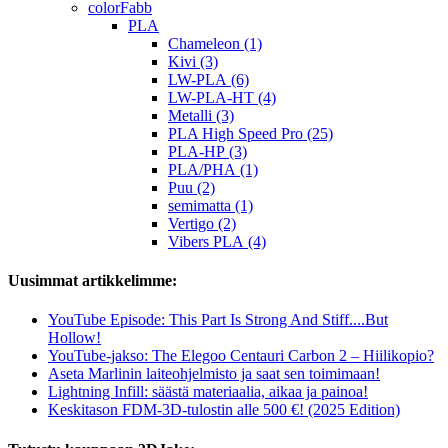
colorFabb
PLA
Chameleon (1)
Kivi (3)
LW-PLA (6)
LW-PLA-HT (4)
Metalli (3)
PLA High Speed Pro (25)
PLA-HP (3)
PLA/PHA (1)
Puu (2)
semimatta (1)
Vertigo (2)
Vibers PLA (4)
Uusimmat artikkelimme:
YouTube Episode: This Part Is Strong And Stiff....But
Hollow!
YouTube-jakso: The Elegoo Centauri Carbon 2 – Hiilikopio?
Aseta Marlinin laiteohjelmisto ja saat sen toimimaan!
Lightning Infill: säästä materiaalia, aikaa ja painoa!
Keskitason FDM-3D-tulostin alle 500 €! (2025 Edition)