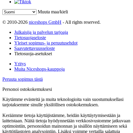
Muuta maa/kieli
© 2010-2026
niceshops GmbH
- All rights reserved.
Julkaisija ja palvelun tarjoaja
Tietosuojaseloste
Yleiset sopimus- ja peruutusehdot
Saavutettavuusseloste
Tietosuoja-asetukset
Yritys
Muita Niceshops-kauppoja
Peruuta sopimus tästä
Personoi ostokokemuksesi
Käytämme evästeitä ja muita teknologioita vain suostumuksellasi
tarjotaksemme sinulle yksilöllisen ostokokemuksen.
Keräämme tietoja käyttäjistämme, heidän käyttäytymisestään ja
laitteistaan. Näitä tietoja hyödynnetään verkkosivustomme jatkuvaan
optimointiin, personoidun mainonnan ja sisällön näyttämiseen sekä
käyttötilastojen analysointiin. Lisäksi voimme vertailla salattuja