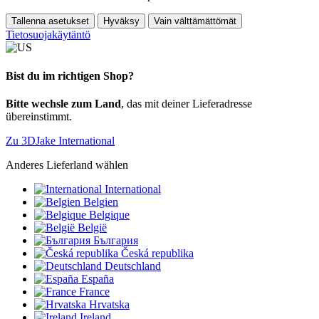
Tallenna asetukset
Hyväksy
Vain välttämättömät
Tietosuojakäytäntö
Bist du im richtigen Shop?
Bitte wechsle zum Land
, das mit deiner Lieferadresse
übereinstimmt.
Zu 3DJake International
Anderes Lieferland wählen
International
Belgien
Belgique
België
България
Česká republika
Deutschland
España
France
Hrvatska
Ireland