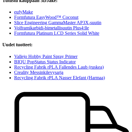
Tutustu kauppaan 3DJake:
eufyMake
Formfutura EasyWood™ Coconut
Slice Engineering GammaMaster AP3X-suutin
Volframikarbidi-bimetallisuutin Plus4:lle
Formfutura Platinum LCD Series Solid White
Uudet tuotteet:
Vallejo Hobby Paint Spray Primer
BIQU PopStatus Status Indicator
Recycling Fabrik rPLA Fallendes Laub (ruskea)
Creality Messinkilevysarja
Recycling Fabrik rPLA Nasser Elefant (Harmaa)