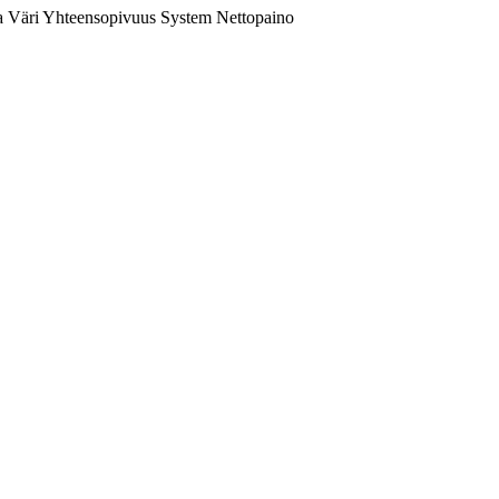
a
Väri
Yhteensopivuus
System
Nettopaino