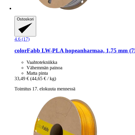
Ostoskori
4.6 (17)
colorFabb
LW-​PLA hopeanharmaa, 1,75 mm (75
Vaahtotekniikka
Vähemmän painoa
Matta pinta
33,49 €
(44,65 € / kg)
Toimitus 17. elokuuta mennessä