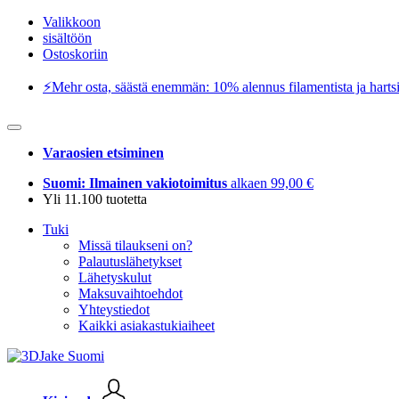
Valikkoon
sisältöön
Ostoskoriin
⚡️Mehr osta, säästä enemmän: 10% alennus filamentista ja hartsi
Varaosien etsiminen
Suomi: Ilmainen vakiotoimitus
alkaen 99,00 €
Yli 11.100 tuotetta
Tuki
Missä tilaukseni on?
Palautuslähetykset
Lähetyskulut
Maksuvaihtoehdot
Yhteystiedot
Kaikki asiakastukiaiheet