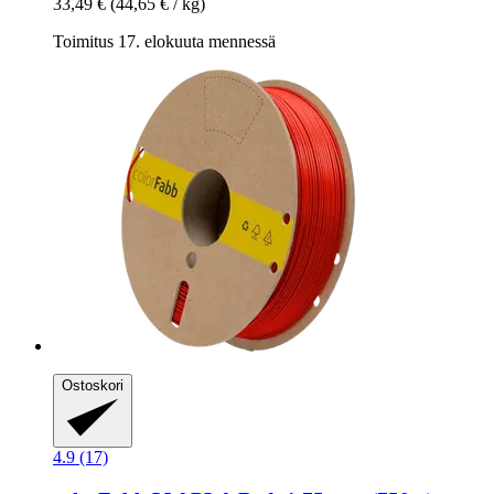
33,49 €
(44,65 € / kg)
Toimitus 17. elokuuta mennessä
Ostoskori
4.9 (17)