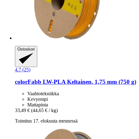
Ostoskori
4.7 (25)
colorFabb
LW-​PLA Keltainen, 1,75 mm (750 g)
Vaahtotekniikka
Kevyempi
Mattapinta
33,49 €
(44,65 € / kg)
Toimitus 17. elokuuta mennessä