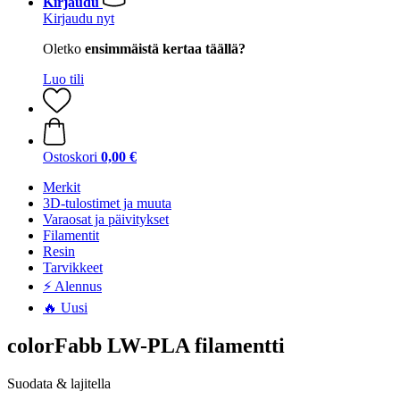
Kirjaudu
Kirjaudu nyt
Oletko
ensimmäistä kertaa täällä?
Luo tili
Ostoskori
0,00 €
Merkit
3D-tulostimet ja muuta
Varaosat ja päivitykset
Filamentit
Resin
Tarvikkeet
⚡ Alennus
🔥 Uusi
colorFabb LW-PLA filamentti
Suodata & lajitella