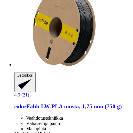
Ostoskori
4.9 (21)
colorFabb
LW-​PLA musta, 1,75 mm (750 g)
Vaahdotustekniikka
Vähäisempi paino
Mattapinta