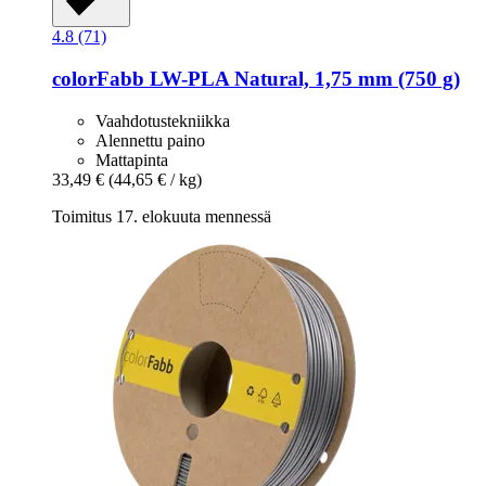
4.8 (71)
colorFabb
LW-​PLA Natural, 1,75 mm (750 g)
Vaahdotustekniikka
Alennettu paino
Mattapinta
33,49 €
(44,65 € / kg)
Toimitus 17. elokuuta mennessä