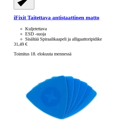
iFixit
Taitettava antistaattinen matto
Kuljetettava
ESD -suoja
Sisältää Spiraalikaapeli ja alligaattoripidike
31,49 €
Toimitus 18. elokuuta mennessä