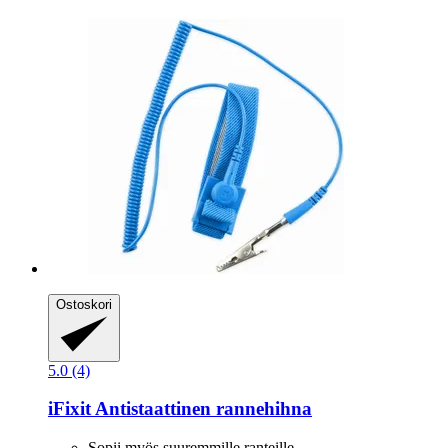
Ostoskori
5.0 (4)
iFixit
Antistaattinen rannehihna
Sopii myös suuremmille ranteille