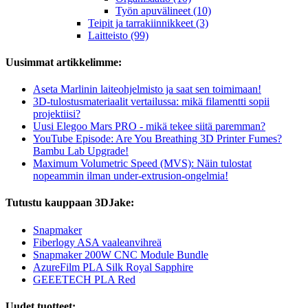
Työn apuvälineet (10)
Teipit ja tarrakiinnikkeet (3)
Laitteisto (99)
Uusimmat artikkelimme:
Aseta Marlinin laiteohjelmisto ja saat sen toimimaan!
3D-tulostusmateriaalit vertailussa: mikä filamentti sopii
projektiisi?
Uusi Elegoo Mars PRO - mikä tekee siitä paremman?
YouTube Episode: Are You Breathing 3D Printer Fumes?
Bambu Lab Upgrade!
Maximum Volumetric Speed (MVS): Näin tulostat
nopeammin ilman under-extrusion-ongelmia!
Tutustu kauppaan 3DJake:
Snapmaker
Fiberlogy ASA vaaleanvihreä
Snapmaker 200W CNC Module Bundle
AzureFilm PLA Silk Royal Sapphire
GEEETECH PLA Red
Uudet tuotteet: