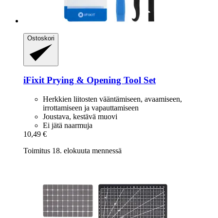
Ostoskori
iFixit
Prying & Opening Tool Set
Herkkien liitosten vääntämiseen, avaamiseen,
irrottamiseen ja vapauttamiseen
Joustava, kestävä muovi
Ei jätä naarmuja
10,49 €
Toimitus 18. elokuuta mennessä