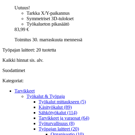
Uutuus!
Tarkka X/Y-paikannus
Symmetriset 3D-tulokset
Työkalueton pikasäätö
83,99 €
Toimitus 30. marraskuuta mennessä
Työpajan laitteet: 20 tuotetta
Kaikki hinnat sis. alv.
Suodattimet
Kategoriat:
Tarvikkeet
Työkalut & Työpaja
Työkalut mittaukseen (5)
Käsityökalut (89)
Sähkötyökalut (114)
Tarvikkeet ja varaosat (64)
Työturvallisuus (8)
Työpajan laitteet (20)
Organisaatio (10)