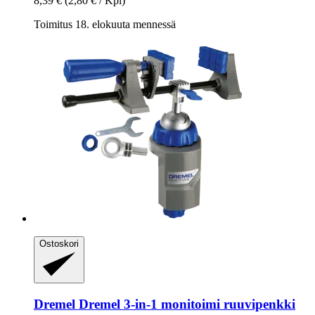
8,39 €
(2,80 € / Kpl)
Toimitus 18. elokuuta mennessä
Ostoskori
Dremel
Dremel 3-​in-​1 monitoimi ruuvipenkki