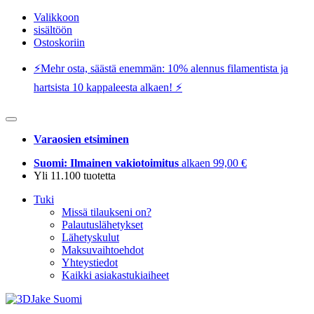
Valikkoon
sisältöön
Ostoskoriin
⚡️Mehr osta, säästä enemmän: 10% alennus filamentista ja
hartsista 10 kappaleesta alkaen! ⚡️
Varaosien etsiminen
Suomi: Ilmainen vakiotoimitus
alkaen 99,00 €
Yli 11.100 tuotetta
Tuki
Missä tilaukseni on?
Palautuslähetykset
Lähetyskulut
Maksuvaihtoehdot
Yhteystiedot
Kaikki asiakastukiaiheet