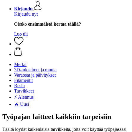
Kirjaudu
Kirjaudu nyt
Oletko
ensimmäistä kertaa täällä?
Luo tili
Merkit
3D-tulostimet ja muuta
Varaosat ja päivitykset
Filamentit
Resin
Tarvikkeet
⚡ Alennus
🔥 Uusi
Työpajan laitteet kaikkiin tarpeisiin
Täältä löydät kaikenlaisia tarvikkeita, joita voit käyttää työpajassasi