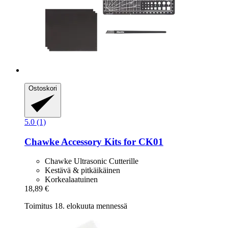
Ostoskori
5.0 (1)
Chawke
Accessory Kits for CK01
Chawke Ultrasonic Cutterille
Kestävä & pitkäikäinen
Korkealaatuinen
18,89 €
Toimitus 18. elokuuta mennessä