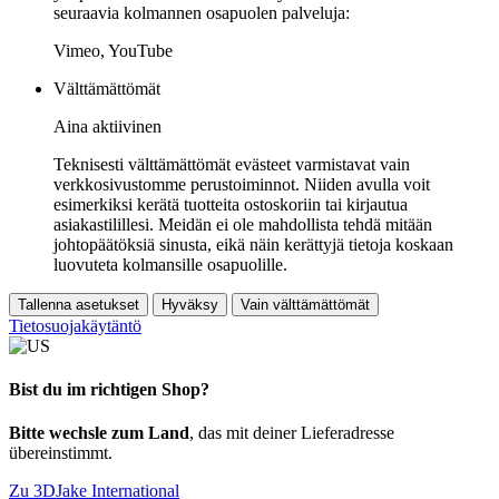
seuraavia kolmannen osapuolen palveluja:
Vimeo, YouTube
Välttämättömät
Aina aktiivinen
Teknisesti välttämättömät evästeet varmistavat vain
verkkosivustomme perustoiminnot. Niiden avulla voit
esimerkiksi kerätä tuotteita ostoskoriin tai kirjautua
asiakastilillesi. Meidän ei ole mahdollista tehdä mitään
johtopäätöksiä sinusta, eikä näin kerättyjä tietoja koskaan
luovuteta kolmansille osapuolille.
Tallenna asetukset
Hyväksy
Vain välttämättömät
Tietosuojakäytäntö
Bist du im richtigen Shop?
Bitte wechsle zum Land
, das mit deiner Lieferadresse
übereinstimmt.
Zu 3DJake International