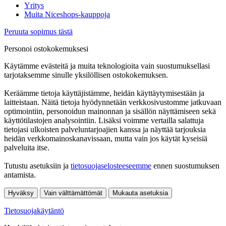
Yritys
Muita Niceshops-kauppoja
Peruuta sopimus tästä
Personoi ostokokemuksesi
Käytämme evästeitä ja muita teknologioita vain suostumuksellasi
tarjotaksemme sinulle yksilöllisen ostokokemuksen.
Keräämme tietoja käyttäjistämme, heidän käyttäytymisestään ja
laitteistaan. Näitä tietoja hyödynnetään verkkosivustomme jatkuvaan
optimointiin, personoidun mainonnan ja sisällön näyttämiseen sekä
käyttötilastojen analysointiin. Lisäksi voimme vertailla salattuja
tietojasi ulkoisten palveluntarjoajien kanssa ja näyttää tarjouksia
heidän verkkomainoskanavissaan, mutta vain jos käytät kyseisiä
palveluita itse.
Tutustu asetuksiin ja
tietosuojaselosteeseemme
ennen suostumuksen
antamista.
Hyväksy
Vain välttämättömät
Mukauta asetuksia
Tietosuojakäytäntö