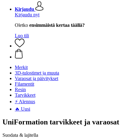
Kirjaudu
Kirjaudu nyt
Oletko
ensimmäistä kertaa täällä?
Luo tili
Merkit
3D-tulostimet ja muuta
Varaosat ja päivitykset
Filamentit
Resin
Tarvikkeet
⚡ Alennus
🔥 Uusi
UniFormation tarvikkeet ja varaosat
Suodata & lajitella