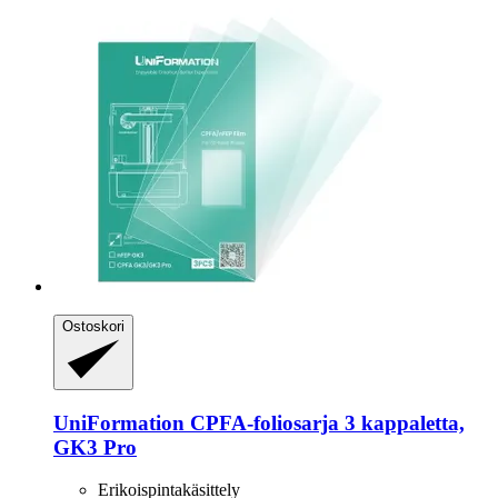
Ostoskori
UniFormation
CPFA-​foliosarja 3 kappaletta,
GK3 Pro
Erikoispintakäsittely