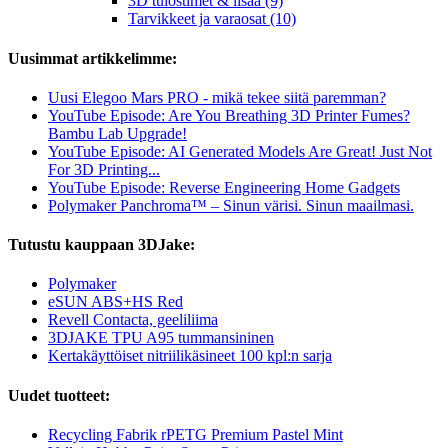
3D tulostimet & lisää (9)
Tarvikkeet ja varaosat (10)
Uusimmat artikkelimme:
Uusi Elegoo Mars PRO - mikä tekee siitä paremman?
YouTube Episode: Are You Breathing 3D Printer Fumes?
Bambu Lab Upgrade!
YouTube Episode: AI Generated Models Are Great! Just Not
For 3D Printing...
YouTube Episode: Reverse Engineering Home Gadgets
Polymaker Panchroma™ – Sinun värisi. Sinun maailmasi.
Tutustu kauppaan 3DJake:
Polymaker
eSUN ABS+HS Red
Revell Contacta, geeliliima
3DJAKE TPU A95 tummansininen
Kertakäyttöiset nitriilikäsineet 100 kpl:n sarja
Uudet tuotteet:
Recycling Fabrik rPETG Premium Pastel Mint