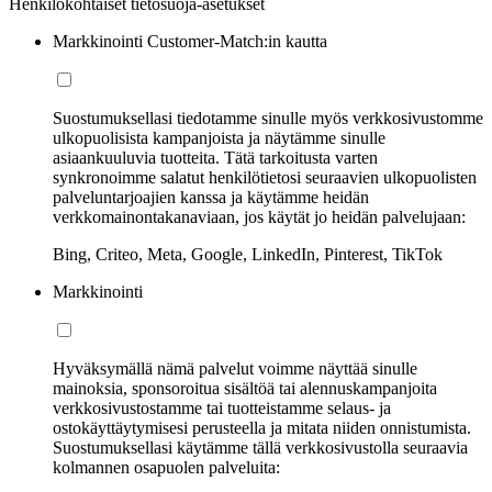
Henkilökohtaiset tietosuoja-asetukset
Markkinointi Customer-Match:in kautta
Suostumuksellasi tiedotamme sinulle myös verkkosivustomme
ulkopuolisista kampanjoista ja näytämme sinulle
asiaankuuluvia tuotteita. Tätä tarkoitusta varten
synkronoimme salatut henkilötietosi seuraavien ulkopuolisten
palveluntarjoajien kanssa ja käytämme heidän
verkkomainontakanaviaan, jos käytät jo heidän palvelujaan:
Bing, Criteo, Meta, Google, LinkedIn, Pinterest, TikTok
Markkinointi
Hyväksymällä nämä palvelut voimme näyttää sinulle
mainoksia, sponsoroitua sisältöä tai alennuskampanjoita
verkkosivustostamme tai tuotteistamme selaus- ja
ostokäyttäytymisesi perusteella ja mitata niiden onnistumista.
Suostumuksellasi käytämme tällä verkkosivustolla seuraavia
kolmannen osapuolen palveluita: