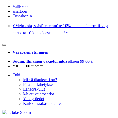
Valikkoon
sisältöön
Ostoskoriin
⚡️Mehr osta, säästä enemmän: 10% alennus filamentista ja
hartsista 10 kappaleesta alkaen! ⚡️
Varaosien etsiminen
Suomi: Ilmainen vakiotoimitus
alkaen 99,00 €
Yli 11.100 tuotetta
Tuki
Missä tilaukseni on?
Palautuslähetykset
Lähetyskulut
Maksuvaihtoehdot
Yhteystiedot
Kaikki asiakastukiaiheet