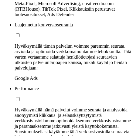
Meta-Pixel, Microsoft Advertising, creativecdn.com
(RTBHouse), TikTok Pixel, Klikkauksiin perustuvat
tuotesuositukset, Ads Defender
Laajennettu konversioseuranta
Hyväksymällä tämän palvelun voimme paremmin seurata,
arvioida ja optimoida verkkomainontamme tehokkuutta. Tätä
varten vertaamme salattuja henkilötietojasi seuraavien
ulkoisten palveluntarjoajien kanssa, mikäli käytät jo heidän
palvelujaan:
Google Ads
Performance
Hyväksymällä nämä palvelut voimme seurata ja analysoida
anonyymisti klikkaus- ja selauskäyttäytymistä
verkkosivustollamme optimoidaksemme verkkosivustoamme
ja parantaaksemme jatkuvasti yleistä käyttökokemusta.
Suostumuksellasi käytämme tällä verkkosivustolla seuraavia