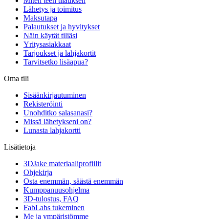
Miten teen tilauksen
Lähetys ja toimitus
Maksutapa
Palautukset ja hyvitykset
Näin käytät tiliäsi
Yritysasiakkaat
Tarjoukset ja lahjakortit
Tarvitsetko lisäapua?
Oma tili
Sisäänkirjautuminen
Rekisteröinti
Unohditko salasanasi?
Missä lähetykseni on?
Lunasta lahjakortti
Lisätietoja
3DJake materiaaliprofiilit
Ohjekirja
Osta enemmän, säästä enemmän
Kumppanuusohjelma
3D-tulostus, FAQ
FabLabs tukeminen
Me ja ympäristömme