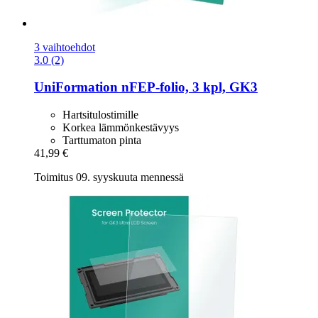
3 vaihtoehdot
3.0 (2)
UniFormation
nFEP-​folio, 3 kpl, GK3
Hartsitulostimille
Korkea lämmönkestävyys
Tarttumaton pinta
41,99 €
Toimitus 09. syyskuuta mennessä