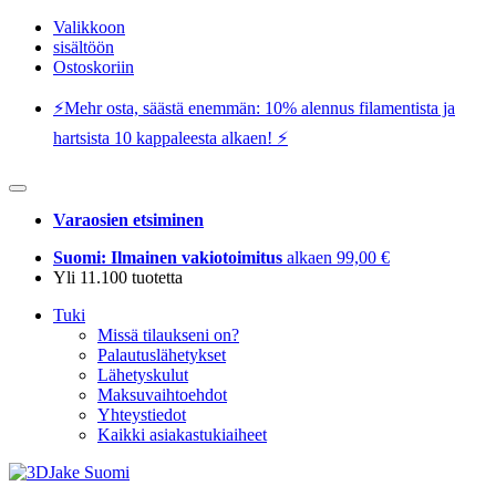
Valikkoon
sisältöön
Ostoskoriin
⚡️Mehr osta, säästä enemmän: 10% alennus filamentista ja
hartsista 10 kappaleesta alkaen! ⚡️
Varaosien etsiminen
Suomi: Ilmainen vakiotoimitus
alkaen 99,00 €
Yli 11.100 tuotetta
Tuki
Missä tilaukseni on?
Palautuslähetykset
Lähetyskulut
Maksuvaihtoehdot
Yhteystiedot
Kaikki asiakastukiaiheet