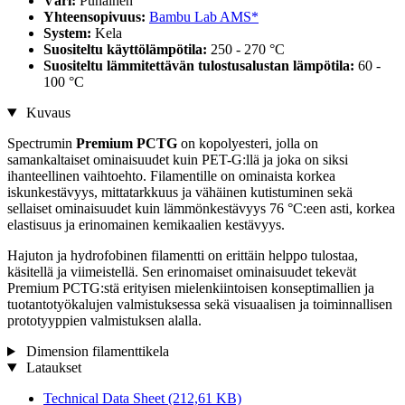
Väri:
Punainen
Yhteensopivuus:
Bambu Lab AMS*
System:
Kela
Suositeltu käyttölämpötila:
250 - 270 °C
Suositeltu lämmitettävän tulostusalustan lämpötila:
60 -
100 °C
Kuvaus
Spectrumin
Premium PCTG
on kopolyesteri, jolla on
samankaltaiset ominaisuudet kuin PET-G:llä ja joka on siksi
ihanteellinen vaihtoehto. Filamentille on ominaista korkea
iskunkestävyys, mittatarkkuus ja vähäinen kutistuminen sekä
sellaiset ominaisuudet kuin lämmönkestävyys 76 °C:een asti, korkea
elastisuus ja erinomainen kemikaalien kestävyys.
Hajuton ja hydrofobinen filamentti on erittäin helppo tulostaa,
käsitellä ja viimeistellä. Sen erinomaiset ominaisuudet tekevät
Premium PCTG:stä erityisen mielenkiintoisen konseptimallien ja
tuotantotyökalujen valmistuksessa sekä visuaalisen ja toiminnallisen
prototyyppien valmistuksen alalla.
Dimension filamenttikela
Lataukset
Technical Data Sheet
(212,61 KB)