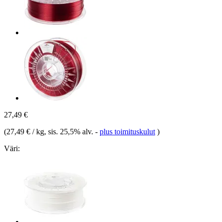
27,49 €
(
27,49 € / kg
, sis. 25,5% alv.
-
plus toimituskulut
)
Väri: