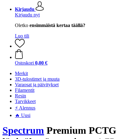
Kirjaudu
Kirjaudu nyt
Oletko
ensimmäistä kertaa täällä?
Luo tili
Ostoskori
0,00 €
Merkit
3D-tulostimet ja muuta
Varaosat ja päivitykset
Filamentit
Resin
Tarvikkeet
⚡ Alennus
🔥 Uusi
Spectrum
Premium PCTG