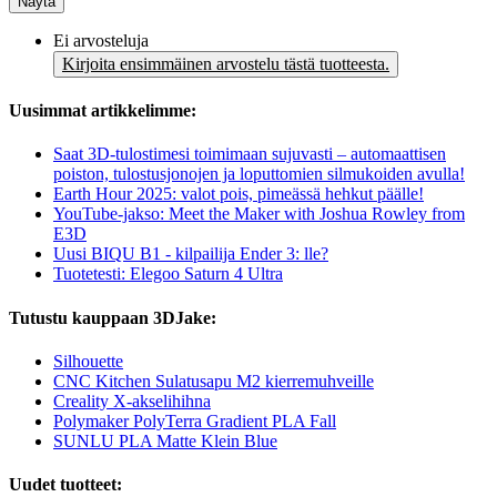
Näytä
Ei arvosteluja
Kirjoita ensimmäinen arvostelu tästä tuotteesta.
Uusimmat artikkelimme:
Saat 3D-tulostimesi toimimaan sujuvasti – automaattisen
poiston, tulostusjonojen ja loputtomien silmukoiden avulla!
Earth Hour 2025: valot pois, pimeässä hehkut päälle!
YouTube-jakso: Meet the Maker with Joshua Rowley from
E3D
Uusi BIQU B1 - kilpailija Ender 3: lle?
Tuotetesti: Elegoo Saturn 4 Ultra
Tutustu kauppaan 3DJake:
Silhouette
CNC Kitchen Sulatusapu M2 kierremuhveille
Creality X-akselihihna
Polymaker PolyTerra Gradient PLA Fall
SUNLU PLA Matte Klein Blue
Uudet tuotteet: