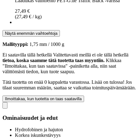
Laadukas vaihtoehto PET-G:lle Traffic Black -värissä
27,49 €
(27,49 € / kg)
Näytä enemmän vaihtoehtoja
Mallityyppi:
1,75 mm / 1000 g
Ei saatavilla tällä hetkellä
Valitettavasti meillä ei ole tällä hetkellä
tietoa, koska saamme tätä tuotetta taas myyntiin.
Klikkaa
"Ilmoittakaa, kun taas saatavissa" -painiketta alla, niin saat
välittömästi tiedon, kun tuote saapuu.
Tätä tuotetta on enää 0 kappaletta varastossa. Lisää on tulossa! Jos
tilaat suuremman määrän, saattaa se vaikuttaa toimituspäivämäärään.
Ilmoittakaa, kun tuotetta on taas saatavilla
Ominaisuudet ja edut
Hydrofobinen ja hajuton
Korkea iskunkestävyys