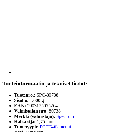
Tuoteinformaatio ja tekniset tiedot:
Tuotenro.:
SPC-80738
Sisältö:
1.000 g
EAN:
5903175655264
Valmistajan nro:
80738
Merkki (valmistaja):
Spectrum
Halkaisija:
1,75 mm
Tuotetyypit:
PCTG-filamentti