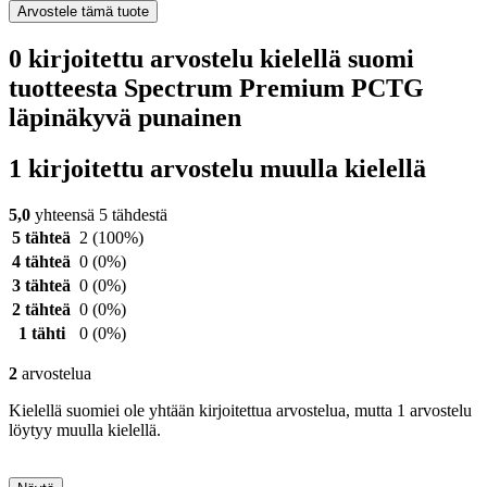
Arvostele tämä tuote
0 kirjoitettu arvostelu kielellä suomi
tuotteesta Spectrum Premium PCTG
läpinäkyvä punainen
1 kirjoitettu arvostelu muulla kielellä
5,0
yhteensä 5 tähdestä
5 tähteä
2
(100%)
4 tähteä
0
(0%)
3 tähteä
0
(0%)
2 tähteä
0
(0%)
1 tähti
0
(0%)
2
arvostelua
Kielellä suomiei ole yhtään kirjoitettua arvostelua, mutta 1 arvostelu
löytyy muulla kielellä.