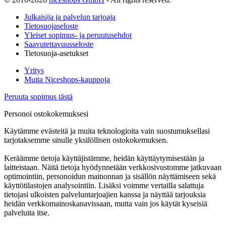
Julkaisija ja palvelun tarjoaja
Tietosuojaseloste
Yleiset sopimus- ja peruutusehdot
Saavutettavuusseloste
Tietosuoja-asetukset
Yritys
Muita Niceshops-kauppoja
Peruuta sopimus tästä
Personoi ostokokemuksesi
Käytämme evästeitä ja muita teknologioita vain suostumuksellasi
tarjotaksemme sinulle yksilöllisen ostokokemuksen.
Keräämme tietoja käyttäjistämme, heidän käyttäytymisestään ja
laitteistaan. Näitä tietoja hyödynnetään verkkosivustomme jatkuvaan
optimointiin, personoidun mainonnan ja sisällön näyttämiseen sekä
käyttötilastojen analysointiin. Lisäksi voimme vertailla salattuja
tietojasi ulkoisten palveluntarjoajien kanssa ja näyttää tarjouksia
heidän verkkomainoskanavissaan, mutta vain jos käytät kyseisiä
palveluita itse.