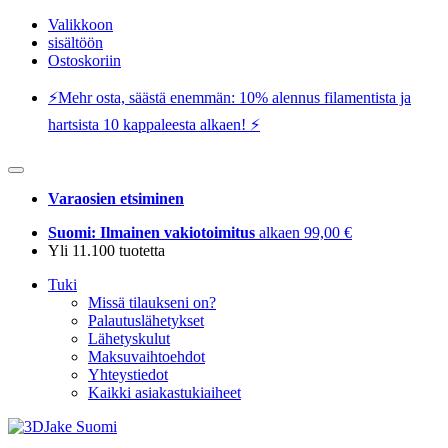
Valikkoon
sisältöön
Ostoskoriin
⚡️Mehr osta, säästä enemmän: 10% alennus filamentista ja
hartsista 10 kappaleesta alkaen! ⚡️
Varaosien etsiminen
Suomi: Ilmainen vakiotoimitus
alkaen 99,00 €
Yli 11.100 tuotetta
Tuki
Missä tilaukseni on?
Palautuslähetykset
Lähetyskulut
Maksuvaihtoehdot
Yhteystiedot
Kaikki asiakastukiaiheet