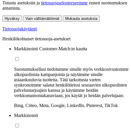
Tutustu asetuksiin ja
tietosuojaselosteeseemme
ennen suostumuksen
antamista.
Hyväksy
Vain välttämättömät
Mukauta asetuksia
Tietosuojakäytäntö
Henkilökohtaiset tietosuoja-asetukset
Markkinointi Customer-Match:in kautta
Suostumuksellasi tiedotamme sinulle myös verkkosivustomme
ulkopuolisista kampanjoista ja näytämme sinulle
asiaankuuluvia tuotteita. Tätä tarkoitusta varten
synkronoimme salatut henkilötietosi seuraavien ulkopuolisten
palveluntarjoajien kanssa ja käytämme heidän
verkkomainontakanaviaan, jos käytät jo heidän palvelujaan:
Bing, Criteo, Meta, Google, LinkedIn, Pinterest, TikTok
Markkinointi