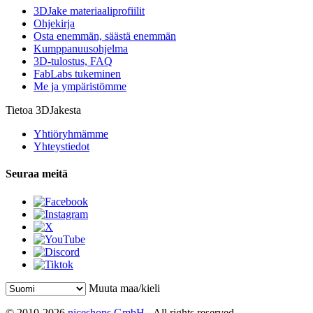
3DJake materiaaliprofiilit
Ohjekirja
Osta enemmän, säästä enemmän
Kumppanuusohjelma
3D-tulostus, FAQ
FabLabs tukeminen
Me ja ympäristömme
Tietoa 3DJakesta
Yhtiöryhmämme
Yhteystiedot
Seuraa meitä
Muuta maa/kieli
© 2010-2026
niceshops GmbH
- All rights reserved.