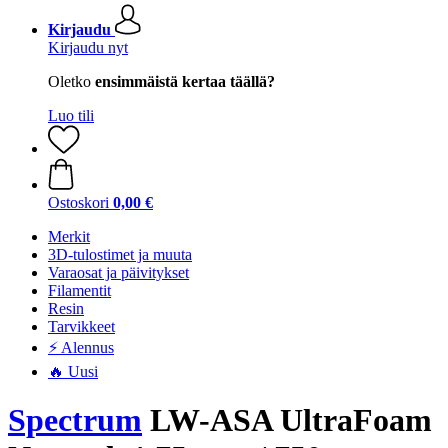
Kirjaudu
Kirjaudu nyt
Oletko
ensimmäistä kertaa täällä?
Luo tili
Ostoskori
0,00 €
Merkit
3D-tulostimet ja muuta
Varaosat ja päivitykset
Filamentit
Resin
Tarvikkeet
⚡ Alennus
🔥 Uusi
Spectrum
LW-ASA UltraFoam