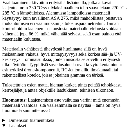
Vaahtoaminen aktivoituu erityisillä lisäaineilla, jotka alkavat
laajentua noin 230 °C:ssa. Maksimaalinen teho saavutetaan 270 °C -
285 °C:n lämpötiloissa. Alemmissa lämpötiloissa materiaali
käyttäytyy kuin tavallinen ASA 275, mikä mahdollistaa joustavan
mukautumisen eri vaatimuksiin ja tulostusparametreihin. Tämän
kontrolloidun laajenemisen ansiosta materiaalin virtausta voidaan
vähentää jopa 66 %, mikä vähentää selvästi sekä osan painoa että
materiaalin kulutusta.
Materiaalin vähäisestä tiheydestä huolimatta sillä on hyvä
mekaaninen vakaus, hyvä mittapysyvyys sekä korkea sää- ja UV-
kestävyys – ominaisuuksia, joiden ansiosta se soveltuu erityisesti
ulkokäyttöön. Tyypillisiä sovellusalueita ovat kevytrakentaminen:
esimerkiksi drone-komponentit, RC-lentomallit, ilmakanaalit tai
rakenteelliset kotelot, joissa jokainen gramma on tärkeä.
Tulostettujen osien matta, hieman karkea pinta peittää tehokkaasti
kerrosjäljet ja antaa objektille laadukkaan, teknisen ulkonäön.
Huomautus:
Laajenemisen aste vaikuttaa väriin: mitä enemmän
materiaali vaahtoaa, sitä vaaleammalta se näyttää – tämä on hyvä
huomioida suunnittelussa!
Dimension filamenttikela
Lataukset