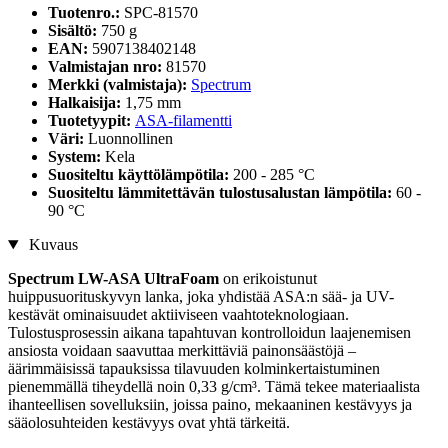
Tuotenro.:
SPC-81570
Sisältö:
750 g
EAN:
5907138402148
Valmistajan nro:
81570
Merkki (valmistaja):
Spectrum
Halkaisija:
1,75 mm
Tuotetyypit:
ASA-filamentti
Väri:
Luonnollinen
System:
Kela
Suositeltu käyttölämpötila:
200 - 285 °C
Suositeltu lämmitettävän tulostusalustan lämpötila:
60 -
90 °C
Kuvaus
Spectrum LW-ASA UltraFoam
on erikoistunut
huippusuorituskyvyn lanka, joka yhdistää ASA:n sää- ja UV-
kestävät ominaisuudet aktiiviseen vaahtoteknologiaan.
Tulostusprosessin aikana tapahtuvan kontrolloidun laajenemisen
ansiosta voidaan saavuttaa merkittäviä painonsäästöjä –
äärimmäisissä tapauksissa tilavuuden kolminkertaistuminen
pienemmällä tiheydellä noin 0,33 g/cm³. Tämä tekee materiaalista
ihanteellisen sovelluksiin, joissa paino, mekaaninen kestävyys ja
sääolosuhteiden kestävyys ovat yhtä tärkeitä.