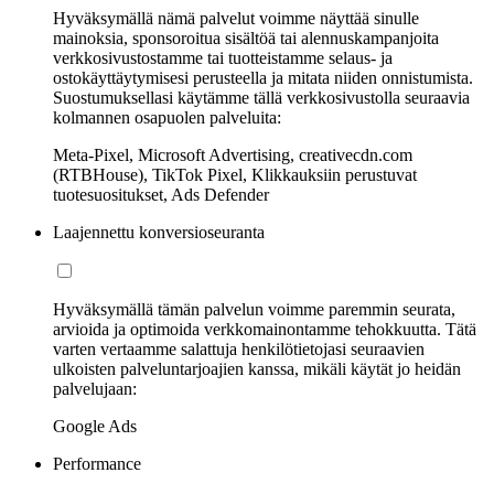
Hyväksymällä nämä palvelut voimme näyttää sinulle
mainoksia, sponsoroitua sisältöä tai alennuskampanjoita
verkkosivustostamme tai tuotteistamme selaus- ja
ostokäyttäytymisesi perusteella ja mitata niiden onnistumista.
Suostumuksellasi käytämme tällä verkkosivustolla seuraavia
kolmannen osapuolen palveluita:
Meta-Pixel, Microsoft Advertising, creativecdn.com
(RTBHouse), TikTok Pixel, Klikkauksiin perustuvat
tuotesuositukset, Ads Defender
Laajennettu konversioseuranta
Hyväksymällä tämän palvelun voimme paremmin seurata,
arvioida ja optimoida verkkomainontamme tehokkuutta. Tätä
varten vertaamme salattuja henkilötietojasi seuraavien
ulkoisten palveluntarjoajien kanssa, mikäli käytät jo heidän
palvelujaan:
Google Ads
Performance