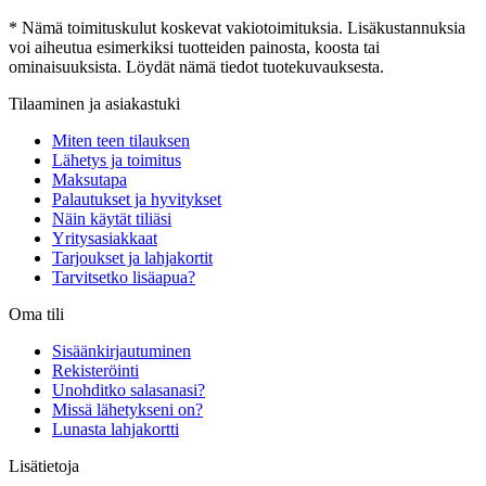
* Nämä toimituskulut koskevat vakiotoimituksia. Lisäkustannuksia
voi aiheutua esimerkiksi tuotteiden painosta, koosta tai
ominaisuuksista. Löydät nämä tiedot tuotekuvauksesta.
Tilaaminen ja asiakastuki
Miten teen tilauksen
Lähetys ja toimitus
Maksutapa
Palautukset ja hyvitykset
Näin käytät tiliäsi
Yritysasiakkaat
Tarjoukset ja lahjakortit
Tarvitsetko lisäapua?
Oma tili
Sisäänkirjautuminen
Rekisteröinti
Unohditko salasanasi?
Missä lähetykseni on?
Lunasta lahjakortti
Lisätietoja