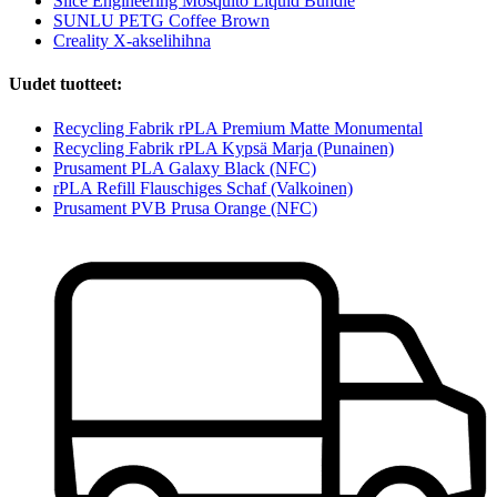
Slice Engineering Mosquito Liquid Bundle
SUNLU PETG Coffee Brown
Creality X-akselihihna
Uudet tuotteet:
Recycling Fabrik rPLA Premium Matte Monumental
Recycling Fabrik rPLA Kypsä Marja (Punainen)
Prusament PLA Galaxy Black (NFC)
rPLA Refill Flauschiges Schaf (Valkoinen)
Prusament PVB Prusa Orange (NFC)