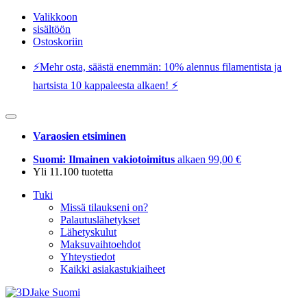
Valikkoon
sisältöön
Ostoskoriin
⚡️Mehr osta, säästä enemmän: 10% alennus filamentista ja
hartsista 10 kappaleesta alkaen! ⚡️
Varaosien etsiminen
Suomi: Ilmainen vakiotoimitus
alkaen 99,00 €
Yli 11.100 tuotetta
Tuki
Missä tilaukseni on?
Palautuslähetykset
Lähetyskulut
Maksuvaihtoehdot
Yhteystiedot
Kaikki asiakastukiaiheet