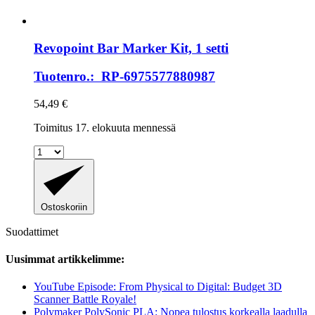
Revopoint
Bar Marker Kit, 1 setti
Tuotenro.: RP-6975577880987
54,49 €
Toimitus 17. elokuuta mennessä
Ostoskoriin
Suodattimet
Uusimmat artikkelimme:
YouTube Episode: From Physical to Digital: Budget 3D
Scanner Battle Royale!
Polymaker PolySonic PLA: Nopea tulostus korkealla laadulla