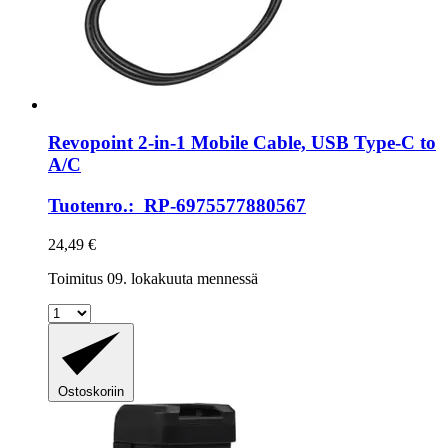
Revopoint
2-​in-​1 Mobile Cable, USB Type-​C to
A/C
Tuotenro.: RP-6975577880567
24,49 €
Toimitus 09. lokakuuta mennessä
Ostoskoriin