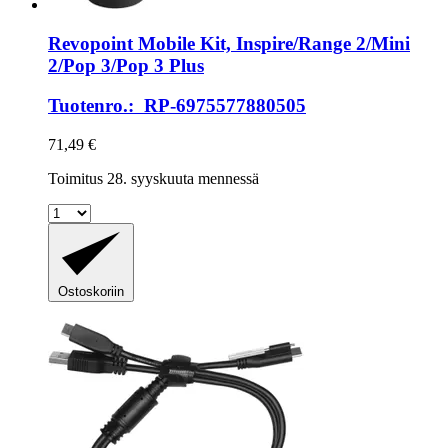
Revopoint
Mobile Kit, Inspire/Range 2/Mini
2/Pop 3/Pop 3 Plus
Tuotenro.: RP-6975577880505
71,49 €
Toimitus 28. syyskuuta mennessä
Ostoskoriin