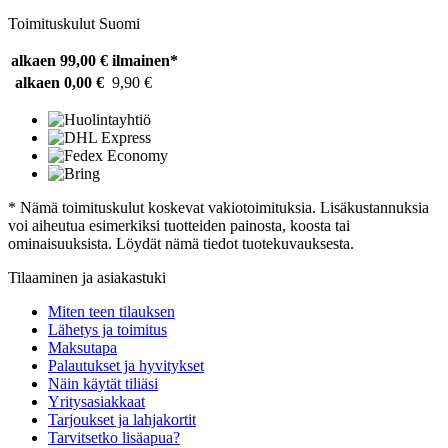
Toimituskulut Suomi
alkaen 99,00 €
ilmainen*
alkaen 0,00 €
9,90 €
* Nämä toimituskulut koskevat vakiotoimituksia. Lisäkustannuksia
voi aiheutua esimerkiksi tuotteiden painosta, koosta tai
ominaisuuksista. Löydät nämä tiedot tuotekuvauksesta.
Tilaaminen ja asiakastuki
Miten teen tilauksen
Lähetys ja toimitus
Maksutapa
Palautukset ja hyvitykset
Näin käytät tiliäsi
Yritysasiakkaat
Tarjoukset ja lahjakortit
Tarvitsetko lisäapua?