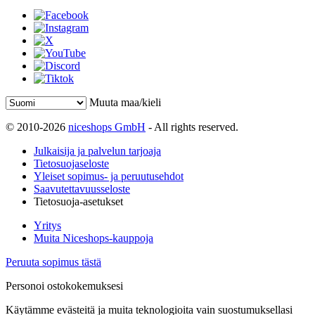
Muuta maa/kieli
© 2010-2026
niceshops GmbH
- All rights reserved.
Julkaisija ja palvelun tarjoaja
Tietosuojaseloste
Yleiset sopimus- ja peruutusehdot
Saavutettavuusseloste
Tietosuoja-asetukset
Yritys
Muita Niceshops-kauppoja
Peruuta sopimus tästä
Personoi ostokokemuksesi
Käytämme evästeitä ja muita teknologioita vain suostumuksellasi