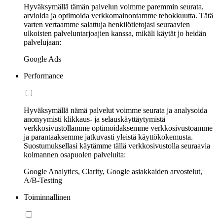
Hyväksymällä tämän palvelun voimme paremmin seurata,
arvioida ja optimoida verkkomainontamme tehokkuutta. Tätä
varten vertaamme salattuja henkilötietojasi seuraavien
ulkoisten palveluntarjoajien kanssa, mikäli käytät jo heidän
palvelujaan:
Google Ads
Performance
Hyväksymällä nämä palvelut voimme seurata ja analysoida
anonyymisti klikkaus- ja selauskäyttäytymistä
verkkosivustollamme optimoidaksemme verkkosivustoamme
ja parantaaksemme jatkuvasti yleistä käyttökokemusta.
Suostumuksellasi käytämme tällä verkkosivustolla seuraavia
kolmannen osapuolen palveluita:
Google Analytics, Clarity, Google asiakkaiden arvostelut,
A/B-Testing
Toiminnallinen