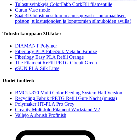
Tulostusvinkkejä ColorFabb CorkFill-filamentille
Curan Vase mode
Saat 3D-tulostimesi toimimaan sujuvasti – automaattisen
poiston, tulostusjonojen ja loputtomien silmukoiden avulla!
Tutustu kauppaan 3DJake:
DIAMANT Polymer
Fiberlogy PLA FiberSilk Metallic Bronze
Fiberlogy Easy PLA Refill Orange
The Filament ReFill PETG Circuit Green
eSUN PLA-Silk Lime
Uudet tuotteet:
BMCU-370 Multi Color Feeding System Hall Version
Recycling Fabrik rPETG Refill Gute Nacht (musta)
Polymaker HT-PLA Pro Grey
Creality Multi-kilo Filament Workstand V2
Vallejo Airbrush Profinish