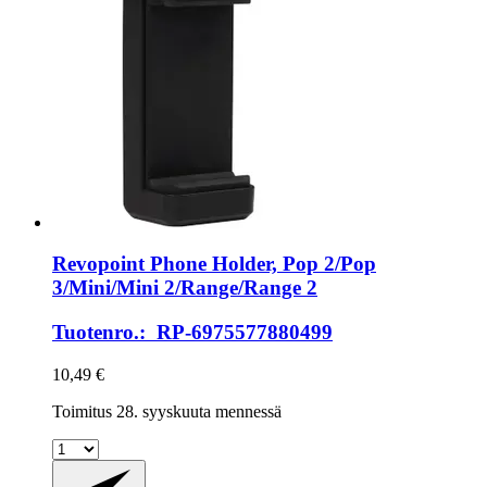
Revopoint
Phone Holder, Pop 2/Pop
3/Mini/Mini 2/Range/Range 2
Tuotenro.: RP-6975577880499
10,49 €
Toimitus 28. syyskuuta mennessä