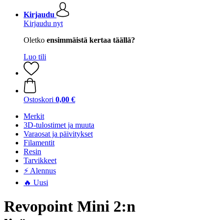
Kirjaudu
Kirjaudu nyt
Oletko
ensimmäistä kertaa täällä?
Luo tili
Ostoskori
0,00 €
Merkit
3D-tulostimet ja muuta
Varaosat ja päivitykset
Filamentit
Resin
Tarvikkeet
⚡ Alennus
🔥 Uusi
Revopoint Mini 2:n