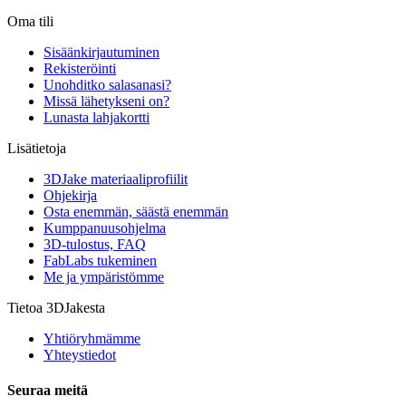
Oma tili
Sisäänkirjautuminen
Rekisteröinti
Unohditko salasanasi?
Missä lähetykseni on?
Lunasta lahjakortti
Lisätietoja
3DJake materiaaliprofiilit
Ohjekirja
Osta enemmän, säästä enemmän
Kumppanuusohjelma
3D-tulostus, FAQ
FabLabs tukeminen
Me ja ympäristömme
Tietoa 3DJakesta
Yhtiöryhmämme
Yhteystiedot
Seuraa meitä