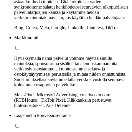
asiaankuuluvia tuotteita. Tätä tarkoitusta varten
synkronoimme salatut henkilötietosi seuraavien ulkopuolisten
palveluntarjoajien kanssa ja käytämme heidän
verkkomainontakanaviaan, jos käytät jo heidän palvelujaan:
Bing, Criteo, Meta, Google, LinkedIn, Pinterest, TikTok
Markkinointi
Hyväksymällä nämä palvelut voimme näyttää sinulle
mainoksia, sponsoroitua sisältöä tai alennuskampanjoita
verkkosivustostamme tai tuotteistamme selaus- ja
ostokäyttäytymisesi perusteella ja mitata niiden onnistumista.
Suostumuksellasi käytämme tällä verkkosivustolla seuraavia
kolmannen osapuolen palveluita:
Meta-Pixel, Microsoft Advertising, creativecdn.com
(RTBHouse), TikTok Pixel, Klikkauksiin perustuvat
tuotesuositukset, Ads Defender
Laajennettu konversioseuranta