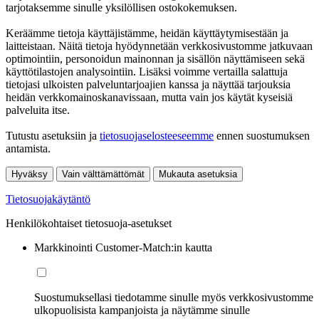
tarjotaksemme sinulle yksilöllisen ostokokemuksen.
Keräämme tietoja käyttäjistämme, heidän käyttäytymisestään ja
laitteistaan. Näitä tietoja hyödynnetään verkkosivustomme jatkuvaan
optimointiin, personoidun mainonnan ja sisällön näyttämiseen sekä
käyttötilastojen analysointiin. Lisäksi voimme vertailla salattuja
tietojasi ulkoisten palveluntarjoajien kanssa ja näyttää tarjouksia
heidän verkkomainoskanavissaan, mutta vain jos käytät kyseisiä
palveluita itse.
Tutustu asetuksiin ja
tietosuojaselosteeseemme
ennen suostumuksen
antamista.
Hyväksy
Vain välttämättömät
Mukauta asetuksia
Tietosuojakäytäntö
Henkilökohtaiset tietosuoja-asetukset
Markkinointi Customer-Match:in kautta
Suostumuksellasi tiedotamme sinulle myös verkkosivustomme
ulkopuolisista kampanjoista ja näytämme sinulle