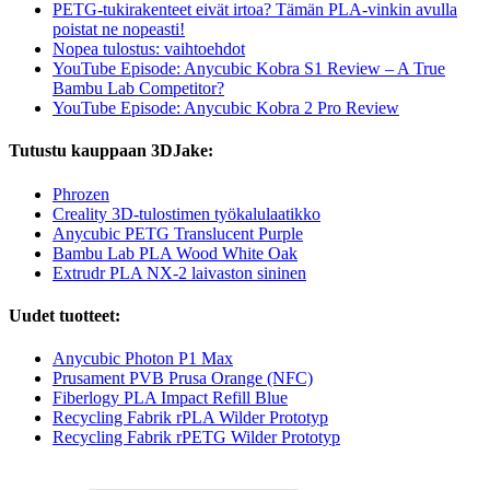
PETG-tukirakenteet eivät irtoa? Tämän PLA-vinkin avulla
poistat ne nopeasti!
Nopea tulostus: vaihtoehdot
YouTube Episode: Anycubic Kobra S1 Review – A True
Bambu Lab Competitor?
YouTube Episode: Anycubic Kobra 2 Pro Review
Tutustu kauppaan 3DJake:
Phrozen
Creality 3D-tulostimen työkalulaatikko
Anycubic PETG Translucent Purple
Bambu Lab PLA Wood White Oak
Extrudr PLA NX-2 laivaston sininen
Uudet tuotteet:
Anycubic Photon P1 Max
Prusament PVB Prusa Orange (NFC)
Fiberlogy PLA Impact Refill Blue
Recycling Fabrik rPLA Wilder Prototyp
Recycling Fabrik rPETG Wilder Prototyp