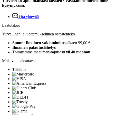
Tarvitsetko apua tilaustasi koskien? Vastaamme mielellämme
kysymyksiisi.
Ota yhteyttä
Laatutakuu
Turvallinen ja luottamuksellinen ostostenteko
Suomi: Ilmainen vakiotoimitus
alkaen 99,00 €
Ilmainen palautuslähetys
Toimitamme maailmanlaajuisesti
yli 40 maahan
Mukavat maksutavat
Tilisiirto