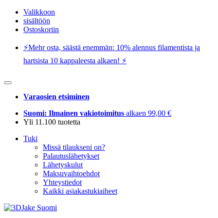
Valikkoon
sisältöön
Ostoskoriin
⚡️Mehr osta, säästä enemmän: 10% alennus filamentista ja
hartsista 10 kappaleesta alkaen! ⚡️
Varaosien etsiminen
Suomi: Ilmainen vakiotoimitus
alkaen 99,00 €
Yli 11.100 tuotetta
Tuki
Missä tilaukseni on?
Palautuslähetykset
Lähetyskulut
Maksuvaihtoehdot
Yhteystiedot
Kaikki asiakastukiaiheet