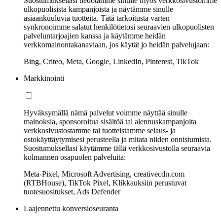
Suostumuksellasi tiedotamme sinulle myös verkkosivustomme
ulkopuolisista kampanjoista ja näytämme sinulle
asiaankuuluvia tuotteita. Tätä tarkoitusta varten
synkronoimme salatut henkilötietosi seuraavien ulkopuolisten
palveluntarjoajien kanssa ja käytämme heidän
verkkomainontakanaviaan, jos käytät jo heidän palvelujaan:
Bing, Criteo, Meta, Google, LinkedIn, Pinterest, TikTok
Markkinointi
Hyväksymällä nämä palvelut voimme näyttää sinulle
mainoksia, sponsoroitua sisältöä tai alennuskampanjoita
verkkosivustostamme tai tuotteistamme selaus- ja
ostokäyttäytymisesi perusteella ja mitata niiden onnistumista.
Suostumuksellasi käytämme tällä verkkosivustolla seuraavia
kolmannen osapuolen palveluita:
Meta-Pixel, Microsoft Advertising, creativecdn.com
(RTBHouse), TikTok Pixel, Klikkauksiin perustuvat
tuotesuositukset, Ads Defender
Laajennettu konversioseuranta