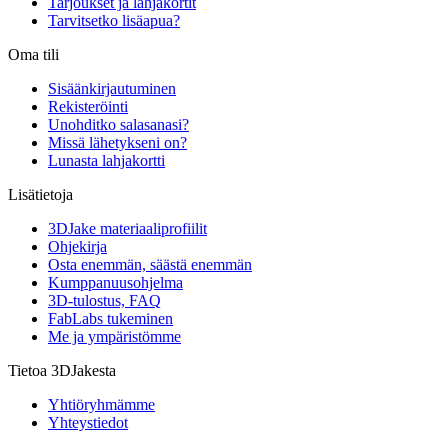
Tarjoukset ja lahjakortit
Tarvitsetko lisäapua?
Oma tili
Sisäänkirjautuminen
Rekisteröinti
Unohditko salasanasi?
Missä lähetykseni on?
Lunasta lahjakortti
Lisätietoja
3DJake materiaaliprofiilit
Ohjekirja
Osta enemmän, säästä enemmän
Kumppanuusohjelma
3D-tulostus, FAQ
FabLabs tukeminen
Me ja ympäristömme
Tietoa 3DJakesta
Yhtiöryhmämme
Yhteystiedot