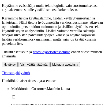
Käytämme evästeitä ja muita teknologioita vain suostumuksellasi
tarjotaksemme sinulle yksilöllisen ostokokemuksen.
Keräämme tietoja käyttäjistämme, heidän käyttäytymisestään ja
laitteistaan. Näitä tietoja hyödynnetään verkkosivustomme jatkuvaan
optimointiin, personoidun mainonnan ja sisällön näyttämiseen sekä
käyttötilastojen analysointiin. Lisäksi voimme vertailla salattuja
tietojasi ulkoisten palveluntarjoajien kanssa ja näyttää tarjouksia
heidän verkkomainoskanavissaan, mutta vain jos käytät kyseisiä
palveluita itse.
Tutustu asetuksiin ja
tietosuojaselosteeseemme
ennen suostumuksen
antamista.
Hyväksy
Vain välttämättömät
Mukauta asetuksia
Tietosuojakäytäntö
Henkilökohtaiset tietosuoja-asetukset
Markkinointi Customer-Match:in kautta