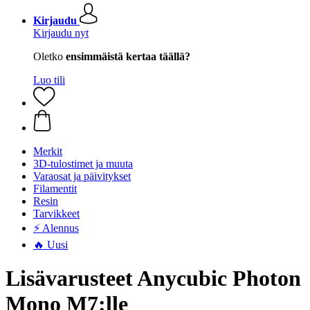
Kirjaudu
Kirjaudu nyt
Oletko
ensimmäistä kertaa täällä?
Luo tili
Merkit
3D-tulostimet ja muuta
Varaosat ja päivitykset
Filamentit
Resin
Tarvikkeet
⚡ Alennus
🔥 Uusi
Lisävarusteet Anycubic Photon
Mono M7:lle