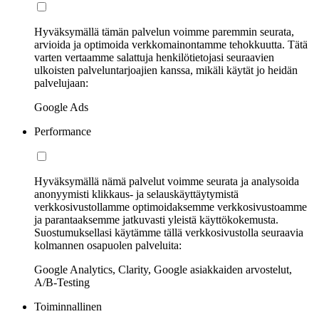
Hyväksymällä tämän palvelun voimme paremmin seurata,
arvioida ja optimoida verkkomainontamme tehokkuutta. Tätä
varten vertaamme salattuja henkilötietojasi seuraavien
ulkoisten palveluntarjoajien kanssa, mikäli käytät jo heidän
palvelujaan:
Google Ads
Performance
Hyväksymällä nämä palvelut voimme seurata ja analysoida
anonyymisti klikkaus- ja selauskäyttäytymistä
verkkosivustollamme optimoidaksemme verkkosivustoamme
ja parantaaksemme jatkuvasti yleistä käyttökokemusta.
Suostumuksellasi käytämme tällä verkkosivustolla seuraavia
kolmannen osapuolen palveluita:
Google Analytics, Clarity, Google asiakkaiden arvostelut,
A/B-Testing
Toiminnallinen