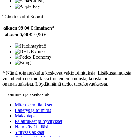
Toimituskulut Suomi
alkaen 99,00 €
ilmainen*
alkaen 0,00 €
9,90 €
* Nämä toimituskulut koskevat vakiotoimituksia. Lisäkustannuksia
voi aiheutua esimerkiksi tuotteiden painosta, koosta tai
ominaisuuksista. Löydät nämä tiedot tuotekuvauksesta.
Tilaaminen ja asiakastuki
Miten teen tilauksen
Lähetys ja toimitus
Maksutapa
Palautukset ja hyvitykset
Näin käytät tiliäsi
Yritysasiakkaat