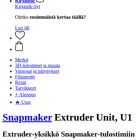
Kirjaudu
Kirjaudu nyt
Oletko
ensimmäistä kertaa täällä?
Luo tili
Merkit
3D-tulostimet ja muuta
Varaosat ja päivitykset
Filamentit
Resin
Tarvikkeet
⚡ Alennus
🔥 Uusi
Snapmaker
Extruder Unit, U1
Extruder-yksikkö Snapmaker-tulostimiin