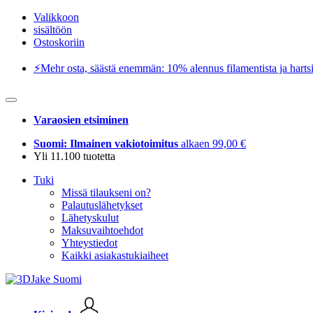
Valikkoon
sisältöön
Ostoskoriin
⚡️Mehr osta, säästä enemmän: 10% alennus filamentista ja hartsi
Varaosien etsiminen
Suomi: Ilmainen vakiotoimitus
alkaen 99,00 €
Yli 11.100 tuotetta
Tuki
Missä tilaukseni on?
Palautuslähetykset
Lähetyskulut
Maksuvaihtoehdot
Yhteystiedot
Kaikki asiakastukiaiheet