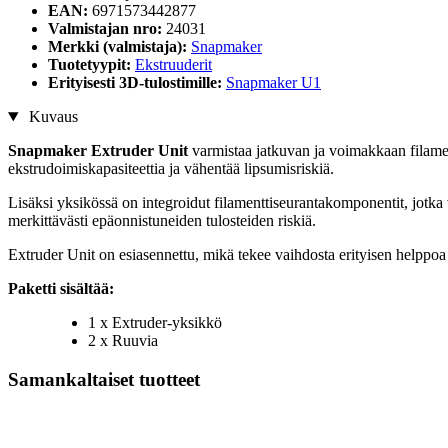
EAN:
6971573442877
Valmistajan nro:
24031
Merkki (valmistaja):
Snapmaker
Tuotetyypit:
Ekstruuderit
Erityisesti 3D-tulostimille:
Snapmaker U1
Kuvaus
Snapmaker Extruder Unit
varmistaa jatkuvan ja voimakkaan filament
ekstrudoimiskapasiteettia ja vähentää lipsumisriskiä.
Lisäksi yksikössä on integroidut filamenttiseurantakomponentit, jotka 
merkittävästi epäonnistuneiden tulosteiden riskiä.
Extruder Unit on esiasennettu, mikä tekee vaihdosta erityisen helppoa
Paketti sisältää:
1 x Extruder-yksikkö
2 x Ruuvia
Samankaltaiset tuotteet