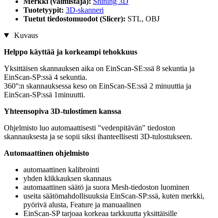
Merkki (valmistaja):
Shining 3D
Tuotetyypit:
3D-skanneri
Tuetut tiedostomuodot (Slicer):
STL, OBJ
Kuvaus
Helppo käyttää ja korkeampi tehokkuus
Yksittäisen skannauksen aika on EinScan-SE:ssä 8 sekuntia ja
EinScan-SP:ssä 4 sekuntia.
360°:n skannauksessa keso on EinScan-SE:ssä 2 minuuttia ja
EinScan-SP:ssä 1minuutti.
Yhteensopiva 3D-tulostimen kanssa
Ohjelmisto luo automaattisesti "vedenpitävän" tiedoston
skannauksesta ja se sopii siksi ihanteellisesti 3D-tulostukseen.
Automaattinen ohjelmisto
automaattinen kalibrointi
yhden klikkauksen skannaus
automaattinen säätö ja suora Mesh-tiedoston luominen
useita säätömahdollisuuksia EinScan-SP:ssä, kuten merkki,
pyörivä alusta, Feature ja manuaalinen
EinScan-SP tarjoaa korkeaa tarkkuutta yksittäisille