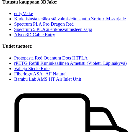
Tutustu kauppaan 3DJake:
eufyMake
Karkaistusta teräksestä valmistettu suutin Zortrax M -sarjalle
Spectrum PLA Pro Dragon Red
Spectrum 5 PLA:n erikoisvalmisteen sarja
Alveo3D Cable Entry
Uudet tuotteet:
Protopasta Red Quantum Dots HTPLA
rPETG Refill Kuninkaallinen Ametisti (Violetti-Läpinäkyvä)
Vallejo Steele Rule
Fiberlogy ASA+AF Natural
Bambu Lab AMS HT Air Inlet Unit