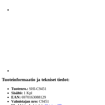
Tuoteinformaatio ja tekniset tiedot:
Tuotenro.:
SHI-C9451
Sisältö:
1 Kpl
EAN:
6970163088129
Valmistajan nro:
C9451