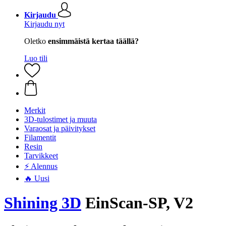
Kirjaudu
Kirjaudu nyt
Oletko
ensimmäistä kertaa täällä?
Luo tili
Merkit
3D-tulostimet ja muuta
Varaosat ja päivitykset
Filamentit
Resin
Tarvikkeet
⚡ Alennus
🔥 Uusi
Shining 3D
EinScan-SP, V2