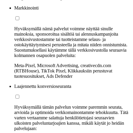
Markkinointi
Hyväksymällä nämä palvelut voimme näyttää sinulle
mainoksia, sponsoroitua sisältöä tai alennuskampanjoita
verkkosivustostamme tai tuotteistamme selaus- ja
ostokäyttäytymisesi perusteella ja mitata niiden onnistumista.
Suostumuksellasi käytämme tällä verkkosivustolla seuraavia
kolmannen osapuolen palveluita:
Meta-Pixel, Microsoft Advertising, creativecdn.com
(RTBHouse), TikTok Pixel, Klikkauksiin perustuvat
tuotesuositukset, Ads Defender
Laajennettu konversioseuranta
Hyväksymällä tämän palvelun voimme paremmin seurata,
arvioida ja optimoida verkkomainontamme tehokkuutta. Tätä
varten vertaamme salattuja henkilötietojasi seuraavien
ulkoisten palveluntarjoajien kanssa, mikäli käytät jo heidän
palvelujaan: