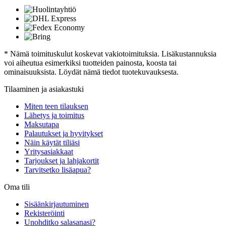
* Nämä toimituskulut koskevat vakiotoimituksia. Lisäkustannuksia
voi aiheutua esimerkiksi tuotteiden painosta, koosta tai
ominaisuuksista. Löydät nämä tiedot tuotekuvauksesta.
Tilaaminen ja asiakastuki
Miten teen tilauksen
Lähetys ja toimitus
Maksutapa
Palautukset ja hyvitykset
Näin käytät tiliäsi
Yritysasiakkaat
Tarjoukset ja lahjakortit
Tarvitsetko lisäapua?
Oma tili
Sisäänkirjautuminen
Rekisteröinti
Unohditko salasanasi?