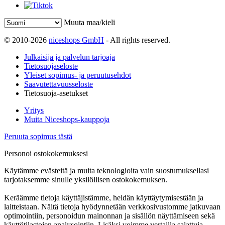
Muuta maa/kieli
© 2010-2026
niceshops GmbH
- All rights reserved.
Julkaisija ja palvelun tarjoaja
Tietosuojaseloste
Yleiset sopimus- ja peruutusehdot
Saavutettavuusseloste
Tietosuoja-asetukset
Yritys
Muita Niceshops-kauppoja
Peruuta sopimus tästä
Personoi ostokokemuksesi
Käytämme evästeitä ja muita teknologioita vain suostumuksellasi
tarjotaksemme sinulle yksilöllisen ostokokemuksen.
Keräämme tietoja käyttäjistämme, heidän käyttäytymisestään ja
laitteistaan. Näitä tietoja hyödynnetään verkkosivustomme jatkuvaan
optimointiin, personoidun mainonnan ja sisällön näyttämiseen sekä
käyttötilastojen analysointiin. Lisäksi voimme vertailla salattuja