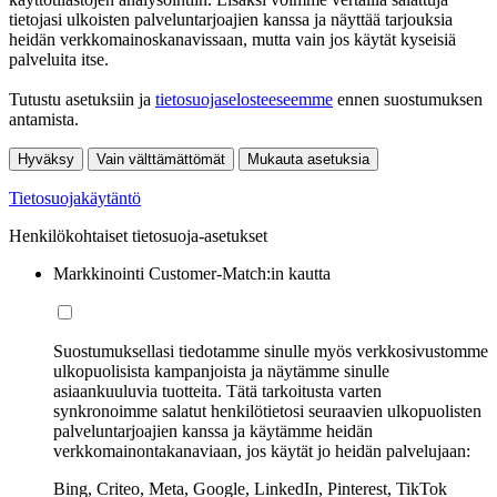
tietojasi ulkoisten palveluntarjoajien kanssa ja näyttää tarjouksia
heidän verkkomainoskanavissaan, mutta vain jos käytät kyseisiä
palveluita itse.
Tutustu asetuksiin ja
tietosuojaselosteeseemme
ennen suostumuksen
antamista.
Hyväksy
Vain välttämättömät
Mukauta asetuksia
Tietosuojakäytäntö
Henkilökohtaiset tietosuoja-asetukset
Markkinointi Customer-Match:in kautta
Suostumuksellasi tiedotamme sinulle myös verkkosivustomme
ulkopuolisista kampanjoista ja näytämme sinulle
asiaankuuluvia tuotteita. Tätä tarkoitusta varten
synkronoimme salatut henkilötietosi seuraavien ulkopuolisten
palveluntarjoajien kanssa ja käytämme heidän
verkkomainontakanaviaan, jos käytät jo heidän palvelujaan:
Bing, Criteo, Meta, Google, LinkedIn, Pinterest, TikTok