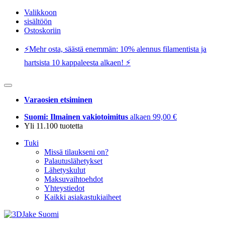
Valikkoon
sisältöön
Ostoskoriin
⚡️Mehr osta, säästä enemmän: 10% alennus filamentista ja
hartsista 10 kappaleesta alkaen! ⚡️
Varaosien etsiminen
Suomi: Ilmainen vakiotoimitus
alkaen 99,00 €
Yli 11.100 tuotetta
Tuki
Missä tilaukseni on?
Palautuslähetykset
Lähetyskulut
Maksuvaihtoehdot
Yhteystiedot
Kaikki asiakastukiaiheet