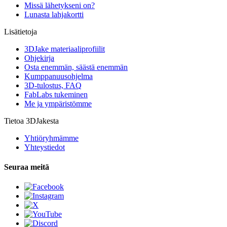
Missä lähetykseni on?
Lunasta lahjakortti
Lisätietoja
3DJake materiaaliprofiilit
Ohjekirja
Osta enemmän, säästä enemmän
Kumppanuusohjelma
3D-tulostus, FAQ
FabLabs tukeminen
Me ja ympäristömme
Tietoa 3DJakesta
Yhtiöryhmämme
Yhteystiedot
Seuraa meitä