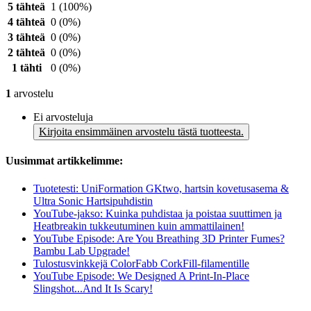
5 tähteä
1
(100%)
4 tähteä
0
(0%)
3 tähteä
0
(0%)
2 tähteä
0
(0%)
1 tähti
0
(0%)
1
arvostelu
Ei arvosteluja
Kirjoita ensimmäinen arvostelu tästä tuotteesta.
Uusimmat artikkelimme:
Tuotetesti: UniFormation GKtwo, hartsin kovetusasema &
Ultra Sonic Hartsipuhdistin
YouTube-jakso: Kuinka puhdistaa ja poistaa suuttimen ja
Heatbreakin tukkeutuminen kuin ammattilainen!
YouTube Episode: Are You Breathing 3D Printer Fumes?
Bambu Lab Upgrade!
Tulostusvinkkejä ColorFabb CorkFill-filamentille
YouTube Episode: We Designed A Print-In-Place
Slingshot...And It Is Scary!