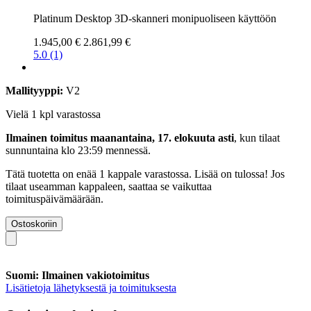
Platinum Desktop 3D-skanneri monipuoliseen käyttöön
1.945,00 €
2.861,99 €
5.0 (1)
Mallityyppi:
V2
Vielä 1 kpl varastossa
Ilmainen toimitus maanantaina, 17. elokuuta asti
, kun tilaat
sunnuntaina klo 23:59 mennessä
.
Tätä tuotetta on enää 1 kappale varastossa. Lisää on tulossa! Jos
tilaat useamman kappaleen, saattaa se vaikuttaa
toimituspäivämäärään.
Ostoskoriin
Suomi: Ilmainen vakiotoimitus
Lisätietoja lähetyksestä ja toimituksesta