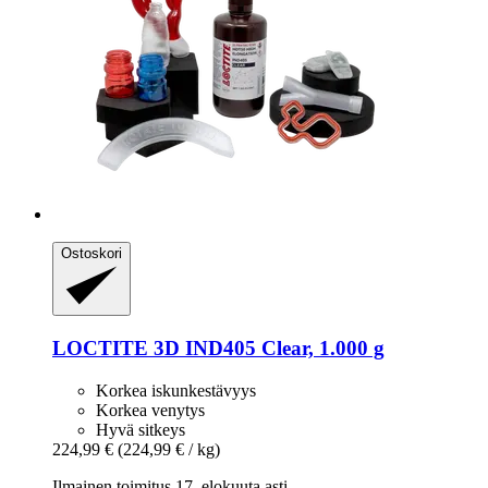
Ostoskori
LOCTITE
3D IND405 Clear, 1.000 g
Korkea iskunkestävyys
Korkea venytys
Hyvä sitkeys
224,99 €
(224,99 € / kg)
Ilmainen toimitus 17. elokuuta asti