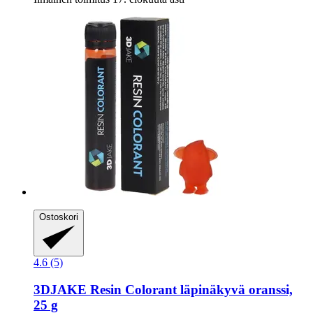
Ostoskori
4.6 (5)
3DJAKE
Resin Colorant läpinäkyvä oranssi,
25 g