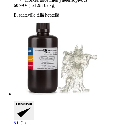
Korkea tulostimen yhteensopivuus
60,99 €
(121,98 € / kg)
Ei saatavilla tällä hetkellä
Ostoskori
5.0 (1)