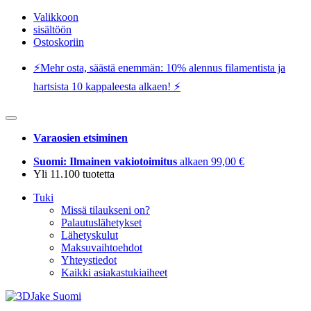
Valikkoon
sisältöön
Ostoskoriin
⚡️Mehr osta, säästä enemmän: 10% alennus filamentista ja
hartsista 10 kappaleesta alkaen! ⚡️
Varaosien etsiminen
Suomi: Ilmainen vakiotoimitus
alkaen 99,00 €
Yli 11.100 tuotetta
Tuki
Missä tilaukseni on?
Palautuslähetykset
Lähetyskulut
Maksuvaihtoehdot
Yhteystiedot
Kaikki asiakastukiaiheet