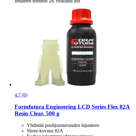
Ilmainen toimitus 28. elokuuta asti
4.7 (6)
Formfutura
Engineering LCD Series Flex 82A
Resin Clear, 500 g
Yhdistää puolijoustavuuden lujuuteen
Shore-kovuus 82A