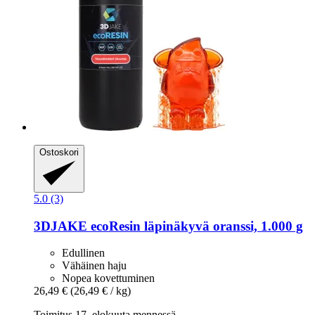
Ostoskori
5.0 (3)
3DJAKE
ecoResin läpinäkyvä oranssi, 1.000 g
Edullinen
Vähäinen haju
Nopea kovettuminen
26,49 €
(26,49 € / kg)
Toimitus 17. elokuuta mennessä