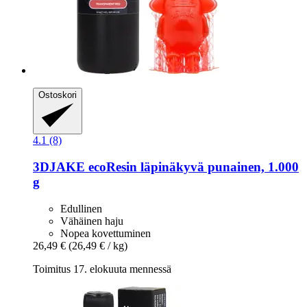
Ostoskori
4.1 (8)
3DJAKE
ecoResin läpinäkyvä punainen, 1.000
g
Edullinen
Vähäinen haju
Nopea kovettuminen
26,49 €
(26,49 € / kg)
Toimitus 17. elokuuta mennessä