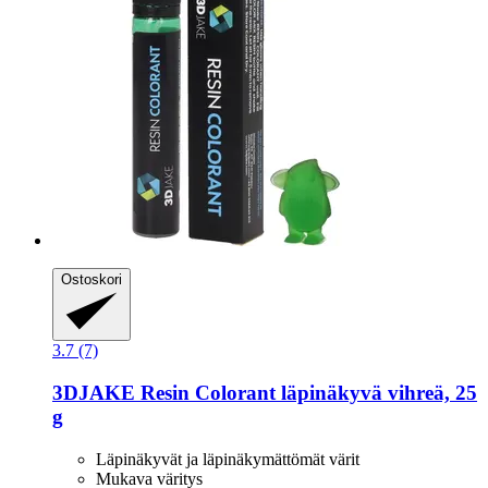
Ostoskori
3.7 (7)
3DJAKE
Resin Colorant läpinäkyvä vihreä, 25
g
Läpinäkyvät ja läpinäkymättömät värit
Mukava väritys