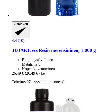
Ostoskori
4.4 (10)
3DJAKE
ecoResin merensininen, 1.000 g
Budjettiystävällinen
Matala haju
Nopea kovettuminen
26,49 €
(26,49 € / kg)
Toimitus 07. syyskuuta mennessä