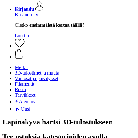
Kirjaudu
Kirjaudu nyt
Oletko
ensimmäistä kertaa täällä?
Luo tili
Merkit
3D-tulostimet ja muuta
Varaosat ja päivitykset
Filamentit
Resin
Tarvikkeet
⚡ Alennus
🔥 Uusi
Läpinäkyvä hartsi 3D-tulostukseen
Tee ostoksia kategorioiden avulla.