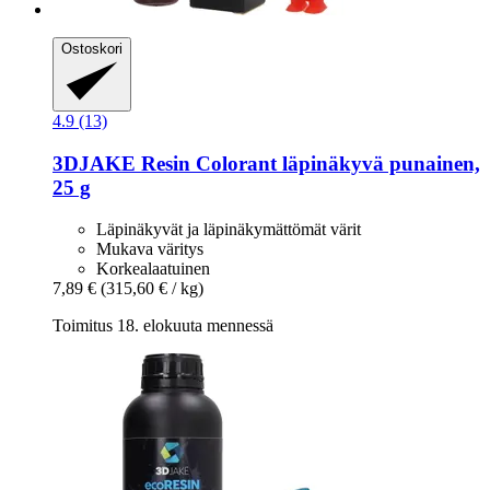
Ostoskori
4.9 (13)
3DJAKE
Resin Colorant läpinäkyvä punainen,
25 g
Läpinäkyvät ja läpinäkymättömät värit
Mukava väritys
Korkealaatuinen
7,89 €
(315,60 € / kg)
Toimitus 18. elokuuta mennessä