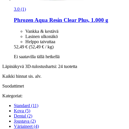
3.0 (1)
Phrozen
Aqua Resin Clear Plus, 1.000 g
Vankka & kestävä
Lasinen ulkonäkö
Helppo taivuttaa
52,49 €
(52,49 € / kg)
Ei saatavilla tällä hetkellä
Läpinäkyvä 3D-tulostushartsi: 24 tuotetta
Kaikki hinnat sis. alv.
Suodattimet
Kategoriat:
Standard
(11)
Kova
(5)
Dental
(2)
Joustava
(2)
Väriaineet
(4)