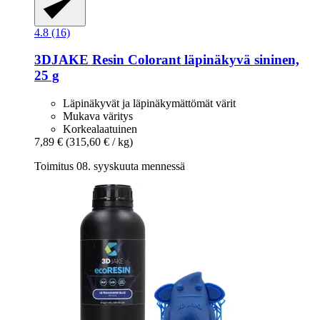
4.8 (16)
3DJAKE
Resin Colorant läpinäkyvä sininen,
25 g
Läpinäkyvät ja läpinäkymättömät värit
Mukava väritys
Korkealaatuinen
7,89 €
(315,60 € / kg)
Toimitus 08. syyskuuta mennessä