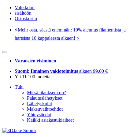
Valikkoon
sisältöön
Ostoskoriin
⚡️Mehr osta, säästä enemmän: 10% alennus filamentista ja
hartsista 10 kappaleesta alkaen! ⚡️
Varaosien etsiminen
Suomi: Ilmainen vakiotoimitus
alkaen 99,00 €
Yli 11.100 tuotetta
Tuki
Missä tilaukseni on?
Palautuslähetykset
Lähetyskulut
Maksuvaihtoehdot
Yhteystiedot
Kaikki asiakastukiaiheet