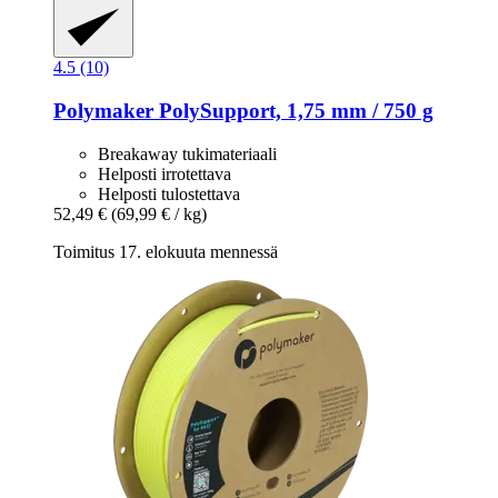
4.5 (10)
Polymaker
PolySupport, 1,75 mm / 750 g
Breakaway tukimateriaali
Helposti irrotettava
Helposti tulostettava
52,49 €
(69,99 € / kg)
Toimitus 17. elokuuta mennessä