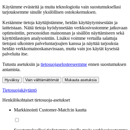
Käytämme evästeitä ja muita teknologioita vain suostumuksellasi
tarjotaksemme sinulle yksilöllisen ostokokemuksen.
Keräämme tietoja käyttäjistämme, heidän käyttäytymisestään ja
laitteistaan. Näitä tietoja hyödynnetään verkkosivustomme jatkuvaan
optimointiin, personoidun mainonnan ja sisällön näyttämiseen sekä
käyttötilastojen analysointiin. Lisäksi voimme vertailla salattuja
tietojasi ulkoisten palveluntarjoajien kanssa ja näyttää tarjouksia
heidän verkkomainoskanavissaan, mutta vain jos käytät kyseisiä
palveluita itse.
Tutustu asetuksiin ja
tietosuojaselosteeseemme
ennen suostumuksen
antamista.
Hyväksy
Vain välttämättömät
Mukauta asetuksia
Tietosuojakäytäntö
Henkilökohtaiset tietosuoja-asetukset
Markkinointi Customer-Match:in kautta