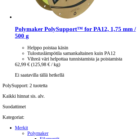
Polymaker
PolySupport™ for PA12, 1,75 mm /
500 g
Helppo poistaa käsin
Tulostuslämpötila samankaltainen kuin PA12
Vihreä väri helpottaa tunnistamista ja poistamista
62,99 €
(125,98 € / kg)
Ei saatavilla tällä hetkellä
PolySupport: 2 tuotetta
Kaikki hinnat sis. alv.
Suodattimet
Kategoriat:
Merkit
Polymaker
Filamentit