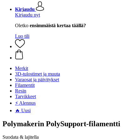
Kirjaudu
Kirjaudu nyt
Oletko
ensimmäistä kertaa täällä?
Luo tili
Merkit
3D-tulostimet ja muuta
Varaosat ja päivitykset
Filamentit
Resin
Tarvikkeet
⚡ Alennus
🔥 Uusi
Polymakerin PolySupport-filamentti
Suodata & lajitella