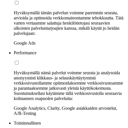
Hyväksymällä tämän palvelun voimme paremmin seurata,
arvioida ja optimoida verkkomainontamme tehokkuutta. Tätä
varten vertaamme salattuja henkilötietojasi seuraavien
ulkoisten palveluntarjoajien kanssa, mikäli käytät jo heidän
palvelujaan:
Google Ads
Performance
Hyväksymällä nämä palvelut voimme seurata ja analysoida
anonyymisti klikkaus- ja selauskäyttäytymistä
verkkosivustollamme optimoidaksemme verkkosivustoamme
ja parantaaksemme jatkuvasti yleistä käyttökokemusta.
Suostumuksellasi käytämme tällä verkkosivustolla seuraavia
kolmannen osapuolen palveluita:
Google Analytics, Clarity, Google asiakkaiden arvostelut,
A/B-Testing
Toiminnallinen