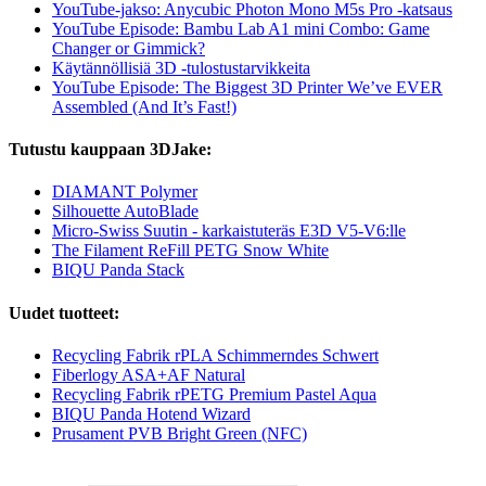
YouTube-jakso: Anycubic Photon Mono M5s Pro -katsaus
YouTube Episode: Bambu Lab A1 mini Combo: Game
Changer or Gimmick?
Käytännöllisiä 3D -tulostustarvikkeita
YouTube Episode: The Biggest 3D Printer We’ve EVER
Assembled (And It’s Fast!)
Tutustu kauppaan 3DJake:
DIAMANT Polymer
Silhouette AutoBlade
Micro-Swiss Suutin - karkaistuteräs E3D V5-V6:lle
The Filament ReFill PETG Snow White
BIQU Panda Stack
Uudet tuotteet:
Recycling Fabrik rPLA Schimmerndes Schwert
Fiberlogy ASA+AF Natural
Recycling Fabrik rPETG Premium Pastel Aqua
BIQU Panda Hotend Wizard
Prusament PVB Bright Green (NFC)