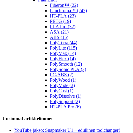
Fiberon™ (22)
Panchroma™ (247)
HT-PLA (23)
PETG (19)
PLA Pro (32)
ASA (21)
ABS (15)
PolyTerra (44)
PolyLite (115)
PolyMax (14)
PolyFlex (14)
PolySmooth (12)
PolySonic PLA (3)
PC-ABS (2)
PolyWood (1)
PolyMide (3)
PolyCast (1)
PolyDissolve (1)
PolySupport (2)
HT-PLA Pro (6)
Uusimmat artikkelimme:
YouTube-jakso: Snapmaker U1 – edullinen toolchanger!