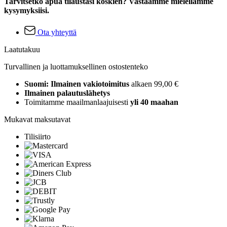
Tarvitsetko apua tilaustasi koskien? Vastaamme mielellämme
kysymyksiisi.
Ota yhteyttä
Laatutakuu
Turvallinen ja luottamuksellinen ostostenteko
Suomi: Ilmainen vakiotoimitus
alkaen 99,00 €
Ilmainen palautuslähetys
Toimitamme maailmanlaajuisesti
yli 40 maahan
Mukavat maksutavat
Tilisiirto