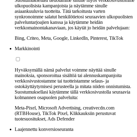
Suostumuksellasi tiedotamme sinulle myös verkkosivustomme
ulkopuolisista kampanjoista ja näytämme sinulle
asiaankuuluvia tuotteita. Tätä tarkoitusta varten
synkronoimme salatut henkilötietosi seuraavien ulkopuolisten
palveluntarjoajien kanssa ja käytämme heidän
verkkomainontakanaviaan, jos käytät jo heidän palvelujaan:
Bing, Criteo, Meta, Google, LinkedIn, Pinterest, TikTok
Markkinointi
Hyväksymällä nämä palvelut voimme näyttää sinulle
mainoksia, sponsoroitua sisältöä tai alennuskampanjoita
verkkosivustostamme tai tuotteistamme selaus- ja
ostokäyttäytymisesi perusteella ja mitata niiden onnistumista.
Suostumuksellasi käytämme tällä verkkosivustolla seuraavia
kolmannen osapuolen palveluita:
Meta-Pixel, Microsoft Advertising, creativecdn.com
(RTBHouse), TikTok Pixel, Klikkauksiin perustuvat
tuotesuositukset, Ads Defender
Laajennettu konversioseuranta