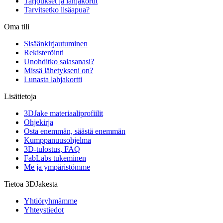
Tarjoukset ja lahjakortit
Tarvitsetko lisäapua?
Oma tili
Sisäänkirjautuminen
Rekisteröinti
Unohditko salasanasi?
Missä lähetykseni on?
Lunasta lahjakortti
Lisätietoja
3DJake materiaaliprofiilit
Ohjekirja
Osta enemmän, säästä enemmän
Kumppanuusohjelma
3D-tulostus, FAQ
FabLabs tukeminen
Me ja ympäristömme
Tietoa 3DJakesta
Yhtiöryhmämme
Yhteystiedot