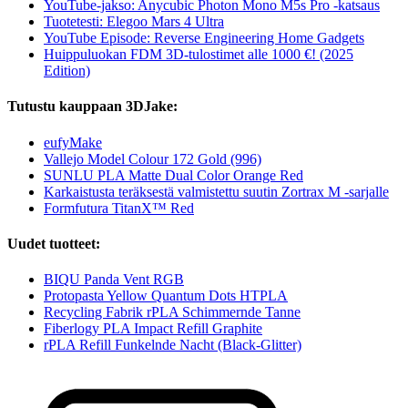
YouTube-jakso: Anycubic Photon Mono M5s Pro -katsaus
Tuotetesti: Elegoo Mars 4 Ultra
YouTube Episode: Reverse Engineering Home Gadgets
Huippuluokan FDM 3D-tulostimet alle 1000 €! (2025
Edition)
Tutustu kauppaan 3DJake:
eufyMake
Vallejo Model Colour 172 Gold (996)
SUNLU PLA Matte Dual Color Orange Red
Karkaistusta teräksestä valmistettu suutin Zortrax M -sarjalle
Formfutura TitanX™ Red
Uudet tuotteet:
BIQU Panda Vent RGB
Protopasta Yellow Quantum Dots HTPLA
Recycling Fabrik rPLA Schimmernde Tanne
Fiberlogy PLA Impact Refill Graphite
rPLA Refill Funkelnde Nacht (Black-Glitter)