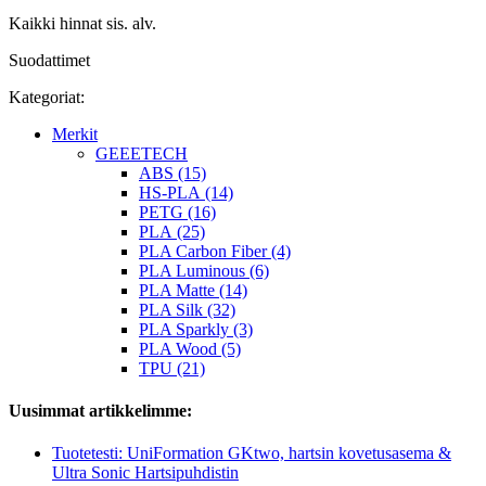
Kaikki hinnat sis. alv.
Suodattimet
Kategoriat:
Merkit
GEEETECH
ABS (15)
HS-PLA (14)
PETG (16)
PLA (25)
PLA Carbon Fiber (4)
PLA Luminous (6)
PLA Matte (14)
PLA Silk (32)
PLA Sparkly (3)
PLA Wood (5)
TPU (21)
Uusimmat artikkelimme:
Tuotetesti: UniFormation GKtwo, hartsin kovetusasema &
Ultra Sonic Hartsipuhdistin