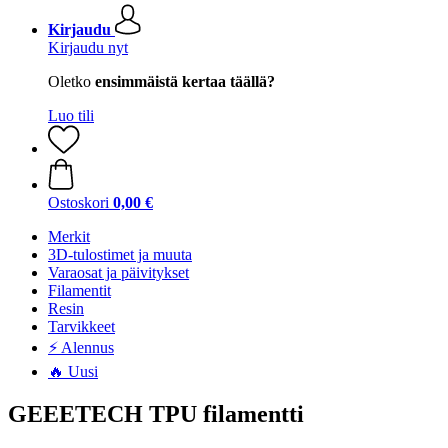
Kirjaudu
Kirjaudu nyt
Oletko
ensimmäistä kertaa täällä?
Luo tili
Ostoskori
0,00 €
Merkit
3D-tulostimet ja muuta
Varaosat ja päivitykset
Filamentit
Resin
Tarvikkeet
⚡ Alennus
🔥 Uusi
GEEETECH TPU filamentti