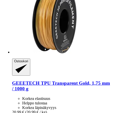
Ostoskori
GEEETECH
TPU Transparent Gold, 1,75 mm
/ 1000 g
Korkea elastisuus
Helppo tulostaa
Korkea läpinäkyvyys
20,99 €
(20,99 € / kg)