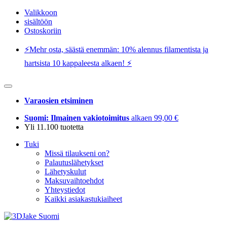
Valikkoon
sisältöön
Ostoskoriin
⚡️Mehr osta, säästä enemmän: 10% alennus filamentista ja
hartsista 10 kappaleesta alkaen! ⚡️
Varaosien etsiminen
Suomi: Ilmainen vakiotoimitus
alkaen 99,00 €
Yli 11.100 tuotetta
Tuki
Missä tilaukseni on?
Palautuslähetykset
Lähetyskulut
Maksuvaihtoehdot
Yhteystiedot
Kaikki asiakastukiaiheet