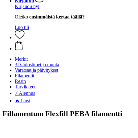
Kirjaudu
Kirjaudu nyt
Oletko
ensimmäistä kertaa täällä?
Luo tili
Merkit
3D-tulostimet ja muuta
Varaosat ja päivitykset
Filamentit
Resin
Tarvikkeet
⚡ Alennus
🔥 Uusi
Fillamentum Flexfill PEBA filamentti