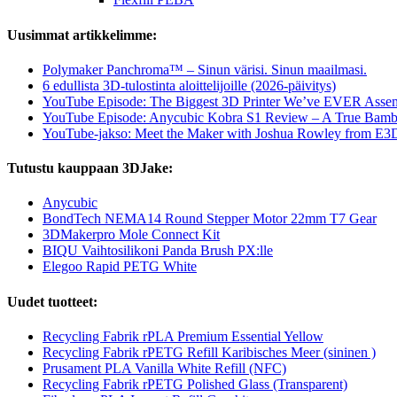
Uusimmat artikkelimme:
Polymaker Panchroma™ – Sinun värisi. Sinun maailmasi.
6 edullista 3D-tulostinta aloittelijoille (2026-päivitys)
YouTube Episode: The Biggest 3D Printer We’ve EVER Assemb
YouTube Episode: Anycubic Kobra S1 Review – A True Bamb
YouTube-jakso: Meet the Maker with Joshua Rowley from E3
Tutustu kauppaan 3DJake:
Anycubic
BondTech NEMA14 Round Stepper Motor 22mm T7 Gear
3DMakerpro Mole Connect Kit
BIQU Vaihtosilikoni Panda Brush PX:lle
Elegoo Rapid PETG White
Uudet tuotteet:
Recycling Fabrik rPLA Premium Essential Yellow
Recycling Fabrik rPETG Refill Karibisches Meer (sininen )
Prusament PLA Vanilla White Refill (NFC)
Recycling Fabrik rPETG Polished Glass (Transparent)