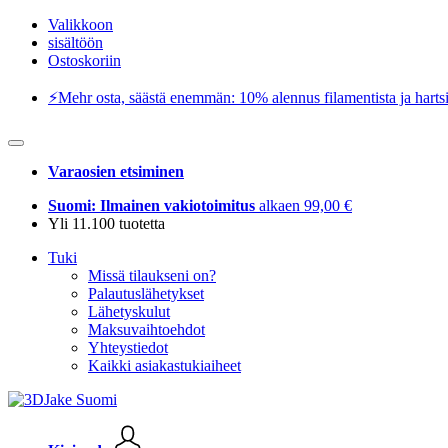
Valikkoon
sisältöön
Ostoskoriin
⚡️Mehr osta, säästä enemmän: 10% alennus filamentista ja hartsi
Varaosien etsiminen
Suomi: Ilmainen vakiotoimitus
alkaen 99,00 €
Yli 11.100 tuotetta
Tuki
Missä tilaukseni on?
Palautuslähetykset
Lähetyskulut
Maksuvaihtoehdot
Yhteystiedot
Kaikki asiakastukiaiheet