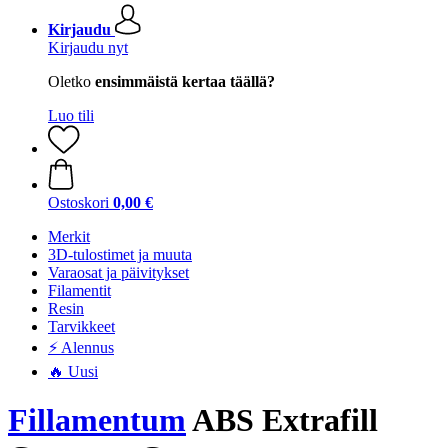
Kirjaudu
Kirjaudu nyt
Oletko
ensimmäistä kertaa täällä?
Luo tili
Ostoskori
0,00 €
Merkit
3D-tulostimet ja muuta
Varaosat ja päivitykset
Filamentit
Resin
Tarvikkeet
⚡ Alennus
🔥 Uusi
Fillamentum
ABS Extrafill