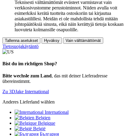
Teknisesti välttämättömät evästeet varmistavat vain
verkkosivustomme perustoiminnot. Niiden avulla voit
esimerkiksi kerätä tuotteita ostoskoriin tai kirjautua
asiakastilillesi. Meidän ei ole mahdollista tehdä mitään
johtopäätöksiä sinusta, eikä näin kerättyjä tietoja koskaan
luovuteta kolmansille osapuolille.
Tallenna asetukset
Hyväksy
Vain välttämättömät
Tietosuojakäytäntö
Bist du im richtigen Shop?
Bitte wechsle zum Land
, das mit deiner Lieferadresse
übereinstimmt.
Zu 3DJake International
Anderes Lieferland wählen
International
Belgien
Belgique
België
България