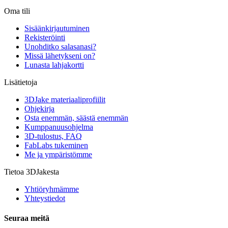
Oma tili
Sisäänkirjautuminen
Rekisteröinti
Unohditko salasanasi?
Missä lähetykseni on?
Lunasta lahjakortti
Lisätietoja
3DJake materiaaliprofiilit
Ohjekirja
Osta enemmän, säästä enemmän
Kumppanuusohjelma
3D-tulostus, FAQ
FabLabs tukeminen
Me ja ympäristömme
Tietoa 3DJakesta
Yhtiöryhmämme
Yhteystiedot
Seuraa meitä