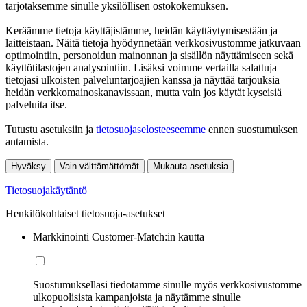
tarjotaksemme sinulle yksilöllisen ostokokemuksen.
Keräämme tietoja käyttäjistämme, heidän käyttäytymisestään ja
laitteistaan. Näitä tietoja hyödynnetään verkkosivustomme jatkuvaan
optimointiin, personoidun mainonnan ja sisällön näyttämiseen sekä
käyttötilastojen analysointiin. Lisäksi voimme vertailla salattuja
tietojasi ulkoisten palveluntarjoajien kanssa ja näyttää tarjouksia
heidän verkkomainoskanavissaan, mutta vain jos käytät kyseisiä
palveluita itse.
Tutustu asetuksiin ja
tietosuojaselosteeseemme
ennen suostumuksen
antamista.
Hyväksy
Vain välttämättömät
Mukauta asetuksia
Tietosuojakäytäntö
Henkilökohtaiset tietosuoja-asetukset
Markkinointi Customer-Match:in kautta
Suostumuksellasi tiedotamme sinulle myös verkkosivustomme
ulkopuolisista kampanjoista ja näytämme sinulle