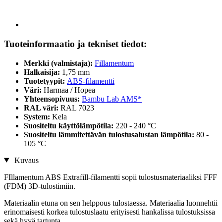
Tuoteinformaatio ja tekniset tiedot:
Merkki (valmistaja):
Fillamentum
Halkaisija:
1,75 mm
Tuotetyypit:
ABS-filamentti
Väri:
Harmaa / Hopea
Yhteensopivuus:
Bambu Lab AMS*
RAL väri:
RAL 7023
System:
Kela
Suositeltu käyttölämpötila:
220 - 240 °C
Suositeltu lämmitettävän tulostusalustan lämpötila:
80 -
105 °C
Kuvaus
FIllamentum ABS Extrafill-filamentti sopii tulostusmateriaaliksi FFF
(FDM) 3D-tulostimiin.
Materiaalin etuna on sen helppous tulostaessa. Materiaalia luonnehtii
erinomaisesti korkea tulostuslaatu erityisesti hankalissa tulostuksissa
sekä hyvä tartunta.