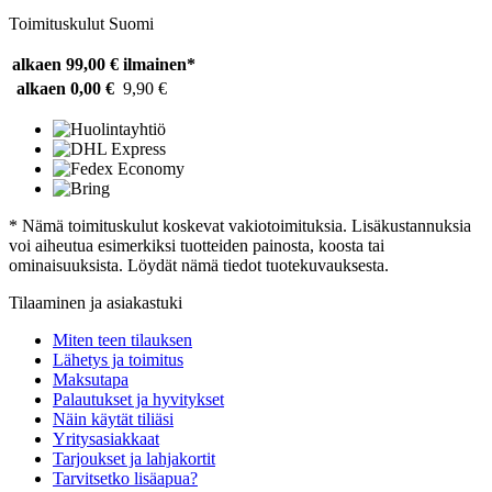
Toimituskulut Suomi
alkaen 99,00 €
ilmainen*
alkaen 0,00 €
9,90 €
* Nämä toimituskulut koskevat vakiotoimituksia. Lisäkustannuksia
voi aiheutua esimerkiksi tuotteiden painosta, koosta tai
ominaisuuksista. Löydät nämä tiedot tuotekuvauksesta.
Tilaaminen ja asiakastuki
Miten teen tilauksen
Lähetys ja toimitus
Maksutapa
Palautukset ja hyvitykset
Näin käytät tiliäsi
Yritysasiakkaat
Tarjoukset ja lahjakortit
Tarvitsetko lisäapua?