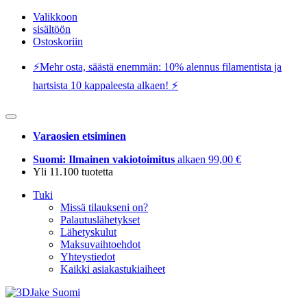
Valikkoon
sisältöön
Ostoskoriin
⚡️Mehr osta, säästä enemmän: 10% alennus filamentista ja
hartsista 10 kappaleesta alkaen! ⚡️
Varaosien etsiminen
Suomi: Ilmainen vakiotoimitus
alkaen 99,00 €
Yli 11.100 tuotetta
Tuki
Missä tilaukseni on?
Palautuslähetykset
Lähetyskulut
Maksuvaihtoehdot
Yhteystiedot
Kaikki asiakastukiaiheet