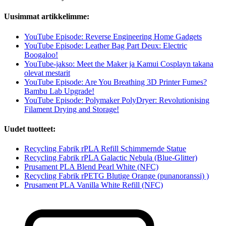
Uusimmat artikkelimme:
YouTube Episode: Reverse Engineering Home Gadgets
YouTube Episode: Leather Bag Part Deux: Electric
Boogaloo!
YouTube-jakso: Meet the Maker ja Kamui Cosplayn takana
olevat mestarit
YouTube Episode: Are You Breathing 3D Printer Fumes?
Bambu Lab Upgrade!
YouTube Episode: Polymaker PolyDryer: Revolutionising
Filament Drying and Storage!
Uudet tuotteet:
Recycling Fabrik rPLA Refill Schimmernde Statue
Recycling Fabrik rPLA Galactic Nebula (Blue-Glitter)
Prusament PLA Blend Pearl White (NFC)
Recycling Fabrik rPETG Blutige Orange (punanoranssi) )
Prusament PLA Vanilla White Refill (NFC)