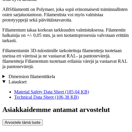
ABSfilamentti on Polymaer, joka sopii erinomaisesti toiminnallisten
osien sarjatuotantoon. Filamentista voi myös valmistaa
prototyyppejä sekä päivittäistavaroita.
Fillamentum takaa korkean tarkkuuden valmistuksessa. Filamentin
halkaisija on +/- 0,05 mm, ja sen tuotantoprosessia valvotaan erittäin
tarkasti.
Fillamentumin 3D-tulostimille tarkoitettuja filamentteja tuotetaan
useissa eri väreissä ja ne vastaavat RAL- ja pantonevärejä.
filamentteja Fillamentum tuotetaan erilaisia ​​värejä ja vastaavat RAL
ja pantonevärejä.
Dimension filamenttikela
Lataukset
Material Safety Data Sheet
(185,04 KB)
Technical Data Sheet
(106,38 KB)
Asiakkaidemme antamat arvostelut
Arvostele tämä tuote