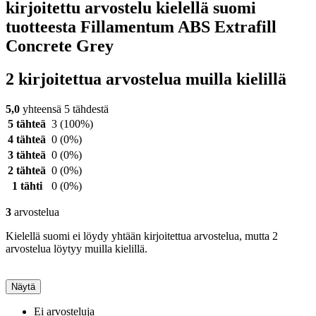
kirjoitettu arvostelu kielellä suomi
tuotteesta Fillamentum ABS Extrafill
Concrete Grey
2 kirjoitettua arvostelua muilla kielillä
5,0
yhteensä 5 tähdestä
5 tähteä
3
(100%)
4 tähteä
0
(0%)
3 tähteä
0
(0%)
2 tähteä
0
(0%)
1 tähti
0
(0%)
3
arvostelua
Kielellä suomi ei löydy yhtään kirjoitettua arvostelua, mutta 2
arvostelua löytyy muilla kielillä.
Näytä
Ei arvosteluja