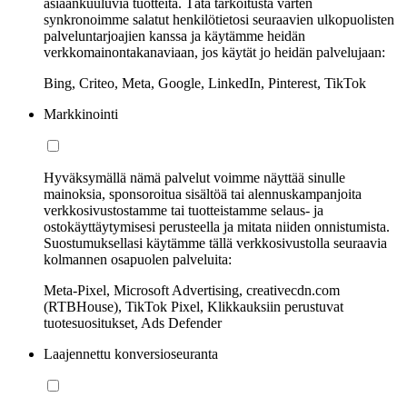
asiaankuuluvia tuotteita. Tätä tarkoitusta varten
synkronoimme salatut henkilötietosi seuraavien ulkopuolisten
palveluntarjoajien kanssa ja käytämme heidän
verkkomainontakanaviaan, jos käytät jo heidän palvelujaan:
Bing, Criteo, Meta, Google, LinkedIn, Pinterest, TikTok
Markkinointi
Hyväksymällä nämä palvelut voimme näyttää sinulle
mainoksia, sponsoroitua sisältöä tai alennuskampanjoita
verkkosivustostamme tai tuotteistamme selaus- ja
ostokäyttäytymisesi perusteella ja mitata niiden onnistumista.
Suostumuksellasi käytämme tällä verkkosivustolla seuraavia
kolmannen osapuolen palveluita:
Meta-Pixel, Microsoft Advertising, creativecdn.com
(RTBHouse), TikTok Pixel, Klikkauksiin perustuvat
tuotesuositukset, Ads Defender
Laajennettu konversioseuranta