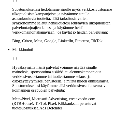
Suostumuksellasi tiedotamme sinulle myös verkkosivustomme
ulkopuolisista kampanjoista ja näytämme sinulle
asiaankuuluvia tuotteita. Tätä tarkoitusta varten
synkronoimme salatut henkilötietosi seuraavien ulkopuolisten
palveluntarjoajien kanssa ja käytämme heidän
verkkomainontakanaviaan, jos käytät jo heidän palvelujaan:
Bing, Criteo, Meta, Google, LinkedIn, Pinterest, TikTok
Markkinointi
Hyväksymällä nämä palvelut voimme näyttää sinulle
mainoksia, sponsoroitua sisältöä tai alennuskampanjoita
verkkosivustostamme tai tuotteistamme selaus- ja
ostokäyttäytymisesi perusteella ja mitata niiden onnistumista.
Suostumuksellasi käytämme tällä verkkosivustolla seuraavia
kolmannen osapuolen palveluita:
Meta-Pixel, Microsoft Advertising, creativecdn.com
(RTBHouse), TikTok Pixel, Klikkauksiin perustuvat
tuotesuositukset, Ads Defender