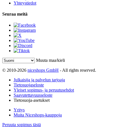
Yhteystiedot
Seuraa meitä
Muuta maa/kieli
© 2010-2026
niceshops GmbH
- All rights reserved.
Julkaisija ja palvelun tarjoaja
Tietosuojaseloste
Yleiset sopimus- ja peruutusehdot
Saavutettavuusseloste
Tietosuoja-asetukset
Yritys
Muita Niceshops-kauppoja
Peruuta sopimus tästä