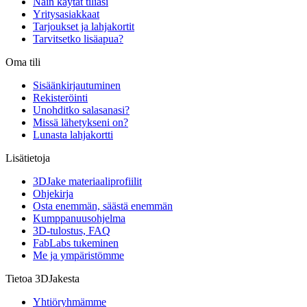
Näin käytät tiliäsi
Yritysasiakkaat
Tarjoukset ja lahjakortit
Tarvitsetko lisäapua?
Oma tili
Sisäänkirjautuminen
Rekisteröinti
Unohditko salasanasi?
Missä lähetykseni on?
Lunasta lahjakortti
Lisätietoja
3DJake materiaaliprofiilit
Ohjekirja
Osta enemmän, säästä enemmän
Kumppanuusohjelma
3D-tulostus, FAQ
FabLabs tukeminen
Me ja ympäristömme
Tietoa 3DJakesta
Yhtiöryhmämme