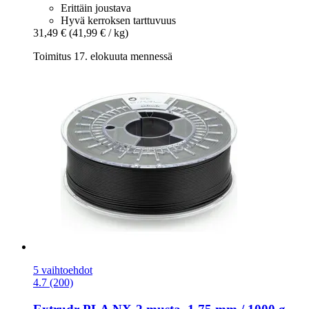
Erittäin joustava
Hyvä kerroksen tarttuvuus
31,49 €
(41,99 € / kg)
Toimitus 17. elokuuta mennessä
5 vaihtoehdot
4.7 (200)