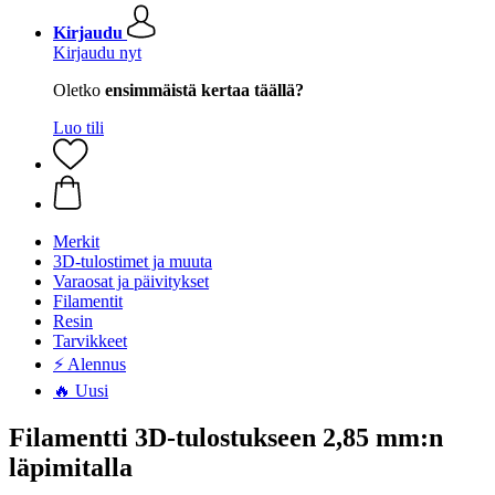
Kirjaudu
Kirjaudu nyt
Oletko
ensimmäistä kertaa täällä?
Luo tili
Merkit
3D-tulostimet ja muuta
Varaosat ja päivitykset
Filamentit
Resin
Tarvikkeet
⚡ Alennus
🔥 Uusi
Filamentti 3D-tulostukseen 2,85 mm:n
läpimitalla