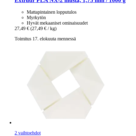
Extrudr
PLA NX-​2 musta, 1,75 mm / 1000 g
Mattapintainen lopputulos
Myrkytön
Hyvät mekaaniset ominaisuudet
27,49 €
(27,49 € / kg)
Toimitus 17. elokuuta mennessä
2 vaihtoehdot