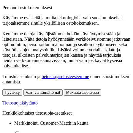
Personoi ostokokemuksesi
Käytämme evästeitä ja muita teknologioita vain suostumuksellasi
tarjotaksemme sinulle yksilöllisen ostokokemuksen.
Keräämme tietoja käyttäjistämme, heidän käyttäytymisestään ja
laitteistaan. Näitä tietoja hyödynnetään verkkosivustomme jatkuvaan
optimointiin, personoidun mainonnan ja sisällön näyttämiseen sekä
käyttötilastojen analysointiin. Lisäksi voimme vertailla salattuja
tietojasi ulkoisten palveluntarjoajien kanssa ja näyttää tarjouksia
heidän verkkomainoskanavissaan, mutta vain jos käytät kyseisiä
palveluita itse.
Tutustu asetuksiin ja
tietosuojaselosteeseemme
ennen suostumuksen
antamista.
Hyväksy
Vain välttämättömät
Mukauta asetuksia
Tietosuojakäytäntö
Henkilökohtaiset tietosuoja-asetukset
Markkinointi Customer-Match:in kautta