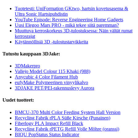
Tuotetesti: UniFormation GKtwo, hartsin kovetusasema &
Ultra Sonic Hartsipuhdistin
YouTube Episode: Reverse Engineering Home Gadgets
Uusi Elegoo Mars PRO - mikä tekee siitä paremman?
Muuttuva kerroskorkeus 3D-tulostuksessa: Näin vältät rumat
kerrosrajat
Käytännöllisiä 3D -tulostustarvikkeita
Tutustu kauppaan 3DJake:
3DMakerpro
Vallejo Model Colour 115 Khaki (988)
Anycubic 4 Color Filament Hub
eufyMake Polymeerinen vinyylikalvo
3DJAKE PET/PEI-rakennuslevy Aurora
Uudet tuotteet:
BMCU-370 Multi Color Feeding System Hall Version
Recycling Fabrik rPLA Süße Kirsche (Punainen)
Fiberlogy PLA Impact Refill Black
Recycling Fabrik rPETG Refill Volle Möhre (oranssi)
BIQU PopStatus Status Indicator