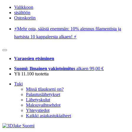
Valikkoon
sisältöön
Ostoskoriin
⚡️Mehr osta, säästä enemmän: 10% alennus filamentista ja
hartsista 10 kappaleesta alkaen! ⚡️
Varaosien etsiminen
Suomi: Ilmainen vakiotoimitus
alkaen 99,00 €
Yli 11.100 tuotetta
Tuki
Missä tilaukseni on?
Palautuslähetykset
Lähetyskulut
Maksuvaihtoehdot
Yhteystiedot
Kaikki asiakastukiaiheet