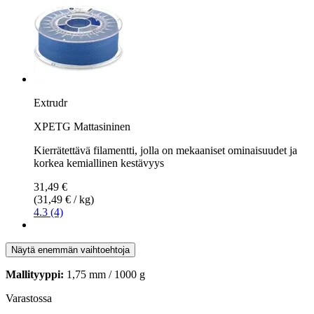
Extrudr
XPETG Mattasininen
Kierrätettävä filamentti, jolla on mekaaniset ominaisuudet ja
korkea kemiallinen kestävyys
31,49 €
(31,49 € / kg)
4.3 (4)
Näytä enemmän vaihtoehtoja
Mallityyppi:
1,75 mm / 1000 g
Varastossa