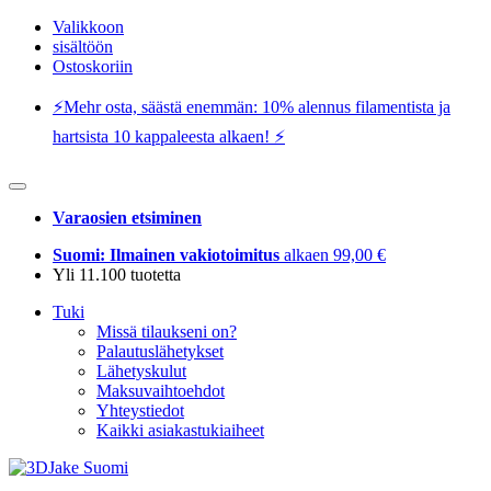
Valikkoon
sisältöön
Ostoskoriin
⚡️Mehr osta, säästä enemmän: 10% alennus filamentista ja
hartsista 10 kappaleesta alkaen! ⚡️
Varaosien etsiminen
Suomi: Ilmainen vakiotoimitus
alkaen 99,00 €
Yli 11.100 tuotetta
Tuki
Missä tilaukseni on?
Palautuslähetykset
Lähetyskulut
Maksuvaihtoehdot
Yhteystiedot
Kaikki asiakastukiaiheet