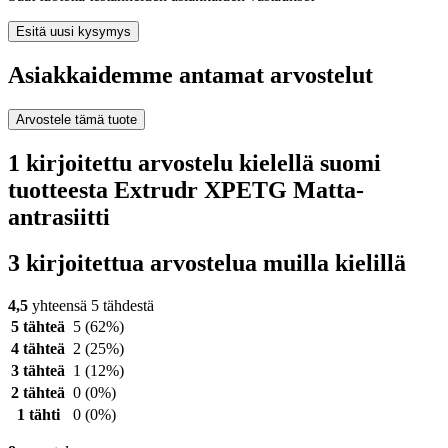
Esitä uusi kysymys
Asiakkaidemme antamat arvostelut
Arvostele tämä tuote
1 kirjoitettu arvostelu kielellä suomi
tuotteesta Extrudr XPETG Matta-
antrasiitti
3 kirjoitettua arvostelua muilla kielillä
4,5
yhteensä 5 tähdestä
5 tähteä
5
(62%)
4 tähteä
2
(25%)
3 tähteä
1
(12%)
2 tähteä
0
(0%)
1 tähti
0
(0%)