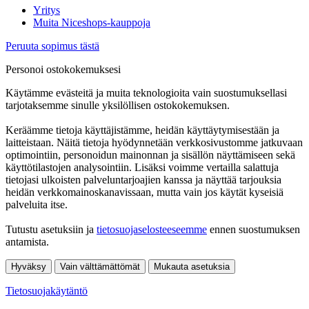
Yritys
Muita Niceshops-kauppoja
Peruuta sopimus tästä
Personoi ostokokemuksesi
Käytämme evästeitä ja muita teknologioita vain suostumuksellasi
tarjotaksemme sinulle yksilöllisen ostokokemuksen.
Keräämme tietoja käyttäjistämme, heidän käyttäytymisestään ja
laitteistaan. Näitä tietoja hyödynnetään verkkosivustomme jatkuvaan
optimointiin, personoidun mainonnan ja sisällön näyttämiseen sekä
käyttötilastojen analysointiin. Lisäksi voimme vertailla salattuja
tietojasi ulkoisten palveluntarjoajien kanssa ja näyttää tarjouksia
heidän verkkomainoskanavissaan, mutta vain jos käytät kyseisiä
palveluita itse.
Tutustu asetuksiin ja
tietosuojaselosteeseemme
ennen suostumuksen
antamista.
Hyväksy
Vain välttämättömät
Mukauta asetuksia
Tietosuojakäytäntö