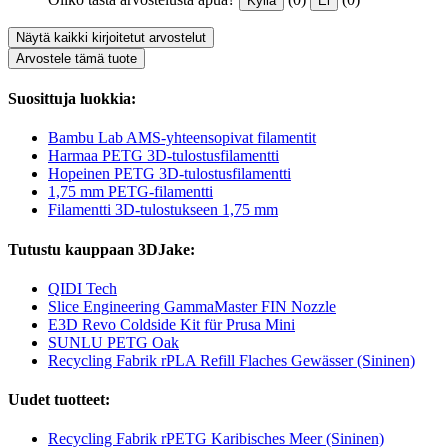
Kyllä
Ei
Näytä kaikki kirjoitetut arvostelut
Arvostele tämä tuote
Suosittuja luokkia:
Bambu Lab AMS-yhteensopivat filamentit
Harmaa PETG 3D-tulostusfilamentti
Hopeinen PETG 3D-tulostusfilamentti
1,75 mm PETG-filamentti
Filamentti 3D-tulostukseen 1,75 mm
Tutustu kauppaan 3DJake:
QIDI Tech
Slice Engineering GammaMaster FIN Nozzle
E3D Revo Coldside Kit für Prusa Mini
SUNLU PETG Oak
Recycling Fabrik rPLA Refill Flaches Gewässer (Sininen)
Uudet tuotteet:
Recycling Fabrik rPETG Karibisches Meer (Sininen)