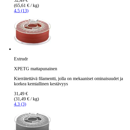
52,49 €
(65,61 € / kg)
4.5 (13)
Extrudr
XPETG mattapunainen
Kierrätettävä filamentti, jolla on mekaaniset ominaisuudet ja
korkea kemiallinen kestävyys
31,49 €
(31,49 € / kg)
4.3 (3)