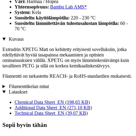
Väri:
Harmaa / Hopea
Yhteensopivuus:
Bambu Lab AMS*
System:
Kela
Suositeltu käyttölämpötila:
220 - 230 °C
Suositeltu lämmitettävän tulostusalustan lämpötila:
60 -
70 °C
Kuvaus
Extrudrin XPETG Matt on kehitetty erityisesti sovelluksiin, jotka
edellyttävät hyvää tasapainoa mekaanisten ja optisten
ominaisuuksien välillä. XPETG on myös lämmönkestävämpi kuin
tavallinen PETG ja sillä on korkea kemikaalinkestävyys.
Filamentti on tarkastettu REACH- ja RoHS-standardien mukaisesti.
Filamenttikelan mitat
Lataukset
Chemical Data Sheet_EN
(198,65 KB)
Additional Data Sheet_EN
(271,10 KB)
Technical Data Sheet_EN
(39,07 KB)
Sopii hyvin tähän