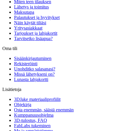
Miten teen tilauksen
Lähetys ja toimitus
Maksutapa
Palautukset ja hyvitykset
Näin käytät tiliäsi
Yritysasiakkaat
Tarjoukset ja lahjakortit
Tarvitsetko lisäapua?
Oma tili
Sisäänkirjautuminen
Rekisteröinti
Unohditko salasanasi?
Missä lähetykseni on?
Lunasta lahjakortti
Lisätietoja
3DJake materiaaliprofiilit
Ohjekirja
Osta enemmän, säästä enemmän
Kumppanuusohjelma
3D-tulostus, FAQ
FabLabs tukeminen
Me ja ympäristömme