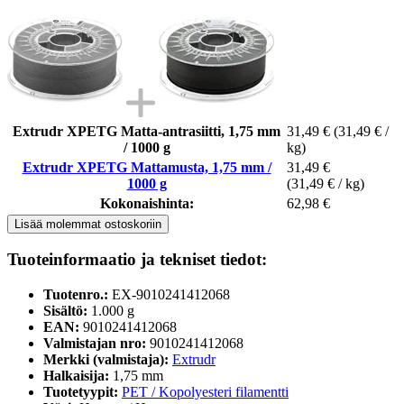
Extrudr XPETG Matta-antrasiitti, 1,75 mm
31,49 €
(31,49 € /
/ 1000 g
kg)
Extrudr XPETG Mattamusta, 1,75 mm /
31,49 €
1000 g
(31,49 € / kg)
Kokonaishinta:
62,98 €
Lisää molemmat ostoskoriin
Tuoteinformaatio ja tekniset tiedot:
Tuotenro.:
EX-9010241412068
Sisältö:
1.000 g
EAN:
9010241412068
Valmistajan nro:
9010241412068
Merkki (valmistaja):
Extrudr
Halkaisija:
1,75 mm
Tuotetyypit:
PET / Kopolyesteri filamentti