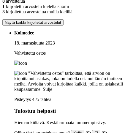
8
arvostelua
1
kirjoitettu arvostelu kielellä suomi
3
kirjoitettua arvostelua muilla kielillä
Näytä kaikki kirjoitetut arvostelut
Kolmedee
18. marraskuuta 2023
Vahvistettu ostos
"Vahvistettu ostos" tarkoittaa, että arvion on
kirjoittanut asiakas, joka on todella ostanut tämän tuotteen
meiltä. Arvioita voivat kirjoittaa kaikki, joilla on asiakastili
kaupassamme.
Sulje
Pisteytys 4 /5 tähteä.
Tulostuu helposti
Hieman kiiltävä. Keskiharmaata tummempi sävy.
Oliko tästä arvostelusta apua?
(0)
(0)