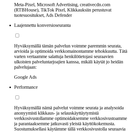
Meta-Pixel, Microsoft Advertising, creativecdn.com
(RTBHouse), TikTok Pixel, Klikkauksiin perustuvat
tuotesuositukset, Ads Defender
Laajennettu konversioseuranta
Hyväksymällä tämän palvelun voimme paremmin seurata,
arvioida ja optimoida verkkomainontamme tehokkuutta. Tätä
varten vertaamme salattuja henkilötietojasi seuraavien
ulkoisten palveluntarjoajien kanssa, mikäli käytät jo heidän
palvelujaan:
Google Ads
Performance
Hyväksymällä nämä palvelut voimme seurata ja analysoida
anonyymisti klikkaus- ja selauskäyttäytymistä
verkkosivustollamme optimoidaksemme verkkosivustoamme
ja parantaaksemme jatkuvasti yleistä käyttökokemusta.
Suostumuksellasi käytämme tällä verkkosivustolla seuraavia