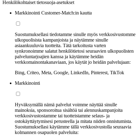
Henkilökohtaiset tietosuoja-asetukset
Markkinointi Customer-Match:in kautta
Suostumuksellasi tiedotamme sinulle myös verkkosivustomme
ulkopuolisista kampanjoista ja näytämme sinulle
asiaankuuluvia tuotteita. Tätä tarkoitusta varten
synkronoimme salatut henkilötietosi seuraavien ulkopuolisten
palveluntarjoajien kanssa ja käytämme heidän
verkkomainontakanaviaan, jos käytät jo heidän palvelujaan:
Bing, Criteo, Meta, Google, LinkedIn, Pinterest, TikTok
Markkinointi
Hyväksymällä nämä palvelut voimme näyttää sinulle
mainoksia, sponsoroitua sisältöä tai alennuskampanjoita
verkkosivustostamme tai tuotteistamme selaus- ja
ostokäyttäytymisesi perusteella ja mitata niiden onnistumista.
Suostumuksellasi käytämme tällä verkkosivustolla seuraavia
kolmannen osapuolen palveluita: