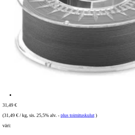
31,49 €
(
31,49 € / kg
, sis. 25,5% alv.
-
plus toimituskulut
)
väri: