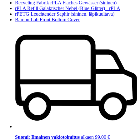
Recycling Fabrik rPLA Flaches Gewässer (sininen)
rPLA Refill Galaktischer Nebel (Blue-Glitter) - rPLA
rPETG Leuchtender Saphir (sininen, läpikuultava)
Bambu Lab Front Bottom Cover
Suomi: Ilmainen vakiotoimitus
alkaen 99,00 €