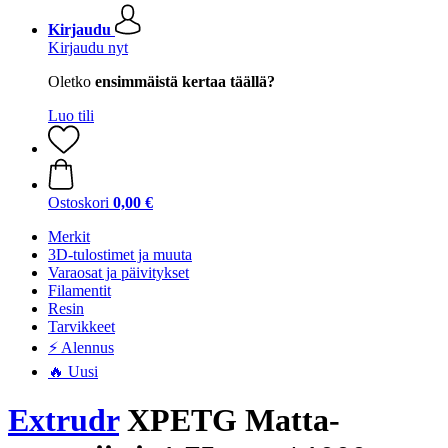
Kirjaudu
Kirjaudu nyt
Oletko
ensimmäistä kertaa täällä?
Luo tili
Ostoskori
0,00 €
Merkit
3D-tulostimet ja muuta
Varaosat ja päivitykset
Filamentit
Resin
Tarvikkeet
⚡ Alennus
🔥 Uusi
Extrudr
XPETG Matta-