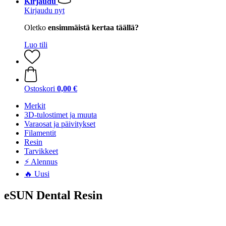
Kirjaudu
Kirjaudu nyt
Oletko
ensimmäistä kertaa täällä?
Luo tili
Ostoskori
0,00 €
Merkit
3D-tulostimet ja muuta
Varaosat ja päivitykset
Filamentit
Resin
Tarvikkeet
⚡ Alennus
🔥 Uusi
eSUN Dental Resin