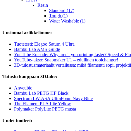
Resin
Standard (17)
Tough (1)
Water Washable (1)
Uusimmat artikkelimme:
Tuotetesti: Elegoo Saturn 4 Ultra
Bambu Lab AMS-Guide
YouTube Episode: Why aren't you printing faster? Speed & Flo
YouTube-jakso: Snapmaker U1 – edullinen toolchanger!
3D-tulostusmateriaalit vertailussa: mikä filamentti sopii projektii
Tutustu kauppaan 3DJake:
Anycubic
Bambu Lab PETG HF Black
Spectrum LW-ASA UltraFoam Navy Blue
The Filament PLA Lite Yellow
Polymaker PolyLite PETG musta
Uudet tuotteet: