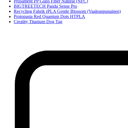
Prusament PP Glass Fiber Natural (NFC)
BIGTREETECH Panda Sense Pro
Recycling Fabrik rPLA Gentle Blossom (Vaaleanpunainen)
Protopasta Red Quantum Dots HTPLA
Creality Titanium Dog Tag