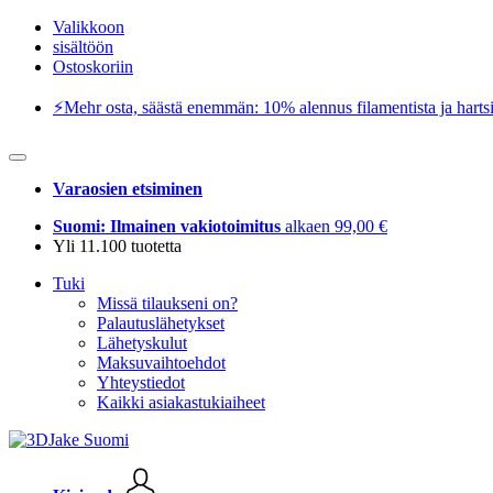
Valikkoon
sisältöön
Ostoskoriin
⚡️Mehr osta, säästä enemmän: 10% alennus filamentista ja hartsi
Varaosien etsiminen
Suomi: Ilmainen vakiotoimitus
alkaen 99,00 €
Yli 11.100 tuotetta
Tuki
Missä tilaukseni on?
Palautuslähetykset
Lähetyskulut
Maksuvaihtoehdot
Yhteystiedot
Kaikki asiakastukiaiheet