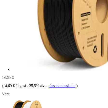
14,69 €
(
14,69 € / kg
, sis. 25,5% alv.
-
plus toimituskulut
)
Väri: