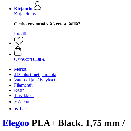
Kirjaudu
Kirjaudu nyt
Oletko
ensimmäistä kertaa täällä?
Luo tili
Ostoskori
0,00 €
Merkit
3D-tulostimet ja muuta
Varaosat ja päivitykset
Filamentit
Resin
Tarvikkeet
⚡ Alennus
🔥 Uusi
Elegoo
PLA+ Black, 1,75 mm /