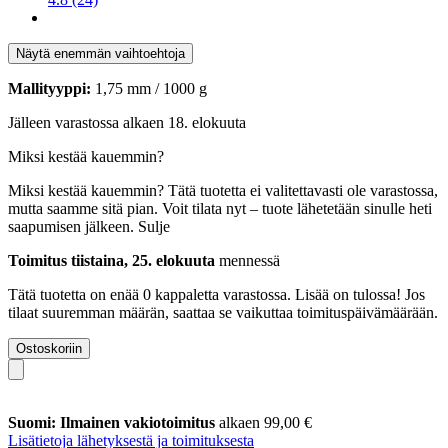
Näytä enemmän vaihtoehtoja
Mallityyppi:
1,75 mm / 1000 g
Jälleen varastossa alkaen 18. elokuuta
Miksi kestää kauemmin?
Miksi kestää kauemmin?
Tätä tuotetta ei valitettavasti ole varastossa,
mutta saamme sitä pian. Voit tilata nyt – tuote lähetetään sinulle heti
saapumisen jälkeen.
Sulje
Toimitus tiistaina, 25. elokuuta
mennessä
Tätä tuotetta on enää 0 kappaletta varastossa. Lisää on tulossa! Jos
tilaat suuremman määrän, saattaa se vaikuttaa toimituspäivämäärään.
Ostoskoriin
Suomi: Ilmainen vakiotoimitus
alkaen 99,00 €
Lisätietoja lähetyksestä ja toimituksesta