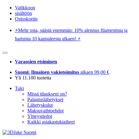
Valikkoon
sisältöön
Ostoskoriin
⚡️Mehr osta, säästä enemmän: 10% alennus filamentista ja
hartsista 10 kappaleesta alkaen! ⚡️
Varaosien etsiminen
Suomi: Ilmainen vakiotoimitus
alkaen 99,00 €
Yli 11.100 tuotetta
Tuki
Missä tilaukseni on?
Palautuslähetykset
Lähetyskulut
Maksuvaihtoehdot
Yhteystiedot
Kaikki asiakastukiaiheet