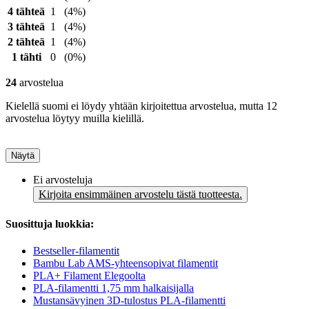
4 tähteä
1
(4%)
3 tähteä
1
(4%)
2 tähteä
1
(4%)
1 tähti
0
(0%)
24
arvostelua
Kielellä suomi ei löydy yhtään kirjoitettua arvostelua, mutta 12
arvostelua löytyy muilla kielillä.
Näytä
Ei arvosteluja
Kirjoita ensimmäinen arvostelu tästä tuotteesta.
Suosittuja luokkia:
Bestseller-filamentit
Bambu Lab AMS-yhteensopivat filamentit
PLA+ Filament Elegoolta
PLA-filamentti 1,75 mm halkaisijalla
Mustansävyinen 3D-tulostus PLA-filamentti