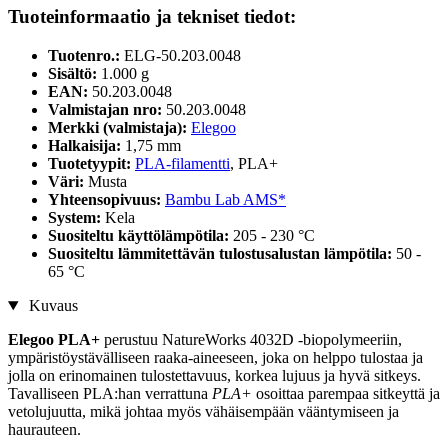
Tuoteinformaatio ja tekniset tiedot:
Tuotenro.:
ELG-50.203.0048
Sisältö:
1.000 g
EAN:
50.203.0048
Valmistajan nro:
50.203.0048
Merkki (valmistaja):
Elegoo
Halkaisija:
1,75 mm
Tuotetyypit:
PLA-filamentti
, PLA+
Väri:
Musta
Yhteensopivuus:
Bambu Lab AMS*
System:
Kela
Suositeltu käyttölämpötila:
205 - 230 °C
Suositeltu lämmitettävän tulostusalustan lämpötila:
50 -
65 °C
Kuvaus
Elegoo PLA+
perustuu NatureWorks 4032D -biopolymeeriin,
ympäristöystävälliseen raaka-aineeseen, joka on helppo tulostaa ja
jolla on erinomainen tulostettavuus, korkea lujuus ja hyvä sitkeys.
Tavalliseen PLA:han verrattuna
PLA+
osoittaa parempaa sitkeyttä ja
vetolujuutta, mikä johtaa myös vähäisempään vääntymiseen ja
haurauteen.