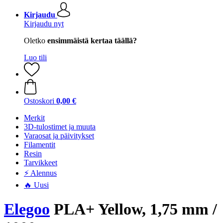
Kirjaudu
Kirjaudu nyt
Oletko
ensimmäistä kertaa täällä?
Luo tili
Ostoskori
0,00 €
Merkit
3D-tulostimet ja muuta
Varaosat ja päivitykset
Filamentit
Resin
Tarvikkeet
⚡ Alennus
🔥 Uusi
Elegoo
PLA+ Yellow, 1,75 mm /