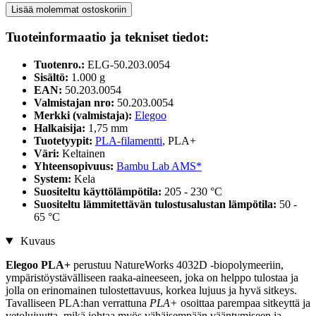
Lisää molemmat ostoskoriin
Tuoteinformaatio ja tekniset tiedot:
Tuotenro.:
ELG-50.203.0054
Sisältö:
1.000 g
EAN:
50.203.0054
Valmistajan nro:
50.203.0054
Merkki (valmistaja):
Elegoo
Halkaisija:
1,75 mm
Tuotetyypit:
PLA-filamentti
, PLA+
Väri:
Keltainen
Yhteensopivuus:
Bambu Lab AMS*
System:
Kela
Suositeltu käyttölämpötila:
205 - 230 °C
Suositeltu lämmitettävän tulostusalustan lämpötila:
50 -
65 °C
Kuvaus
Elegoo PLA+
perustuu NatureWorks 4032D -biopolymeeriin,
ympäristöystävälliseen raaka-aineeseen, joka on helppo tulostaa ja
jolla on erinomainen tulostettavuus, korkea lujuus ja hyvä sitkeys.
Tavalliseen PLA:han verrattuna
PLA+
osoittaa parempaa sitkeyttä ja
vetolujuutta, mikä johtaa myös vähäisempään vääntymiseen ja