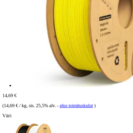
14,69 €
(
14,69 € / kg
, sis. 25,5% alv.
-
plus toimituskulut
)
Väri: