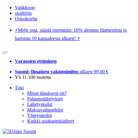
Valikkoon
sisältöön
Ostoskoriin
⚡️Mehr osta, säästä enemmän: 10% alennus filamentista ja
hartsista 10 kappaleesta alkaen! ⚡️
Varaosien etsiminen
Suomi: Ilmainen vakiotoimitus
alkaen 99,00 €
Yli 11.100 tuotetta
Tuki
Missä tilaukseni on?
Palautuslähetykset
Lähetyskulut
Maksuvaihtoehdot
Yhteystiedot
Kaikki asiakastukiaiheet