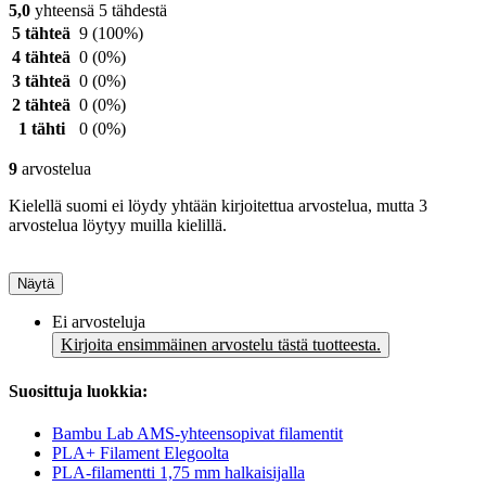
5,0
yhteensä 5 tähdestä
5 tähteä
9
(100%)
4 tähteä
0
(0%)
3 tähteä
0
(0%)
2 tähteä
0
(0%)
1 tähti
0
(0%)
9
arvostelua
Kielellä suomi ei löydy yhtään kirjoitettua arvostelua, mutta 3
arvostelua löytyy muilla kielillä.
Näytä
Ei arvosteluja
Kirjoita ensimmäinen arvostelu tästä tuotteesta.
Suosittuja luokkia:
Bambu Lab AMS-yhteensopivat filamentit
PLA+ Filament Elegoolta
PLA-filamentti 1,75 mm halkaisijalla