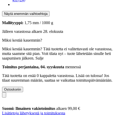
Näytä enemmän vaihtoehtoja
Mallityyppi:
1,75 mm / 1000 g
Jälleen varastossa alkaen 28. elokuuta
Miksi kestää kauemmin?
Miksi kestää kauemmin?
Tätä tuotetta ei valitettavasti ole varastossa,
mutta saamme sitä pian. Voit tilata nyt – tuote lähetetään sinulle heti
saapumisen jälkeen.
Sulje
Toimitus perjantaina, 04. syyskuuta
mennessä
Tätä tuotetta on enää 0 kappaletta varastossa. Lisää on tulossa! Jos
tilaat suuremman määrän, saattaa se vaikuttaa toimituspäivämäärään.
Ostoskoriin
Suomi: Ilmainen vakiotoimitus
alkaen 99,00 €
Lisätietoja lähetyksestä ja toimituksesta