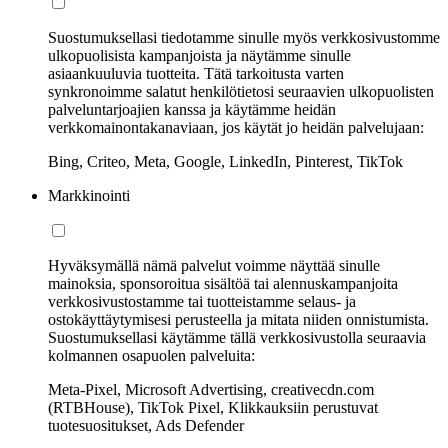
Suostumuksellasi tiedotamme sinulle myös verkkosivustomme
ulkopuolisista kampanjoista ja näytämme sinulle
asiaankuuluvia tuotteita. Tätä tarkoitusta varten
synkronoimme salatut henkilötietosi seuraavien ulkopuolisten
palveluntarjoajien kanssa ja käytämme heidän
verkkomainontakanaviaan, jos käytät jo heidän palvelujaan:
Bing, Criteo, Meta, Google, LinkedIn, Pinterest, TikTok
Markkinointi
Hyväksymällä nämä palvelut voimme näyttää sinulle
mainoksia, sponsoroitua sisältöä tai alennuskampanjoita
verkkosivustostamme tai tuotteistamme selaus- ja
ostokäyttäytymisesi perusteella ja mitata niiden onnistumista.
Suostumuksellasi käytämme tällä verkkosivustolla seuraavia
kolmannen osapuolen palveluita:
Meta-Pixel, Microsoft Advertising, creativecdn.com
(RTBHouse), TikTok Pixel, Klikkauksiin perustuvat
tuotesuositukset, Ads Defender