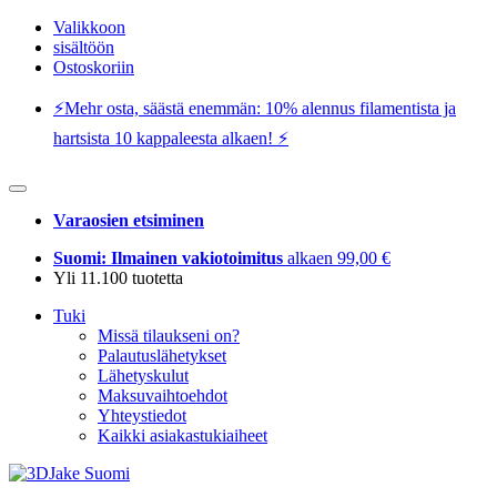
Valikkoon
sisältöön
Ostoskoriin
⚡️Mehr osta, säästä enemmän: 10% alennus filamentista ja
hartsista 10 kappaleesta alkaen! ⚡️
Varaosien etsiminen
Suomi: Ilmainen vakiotoimitus
alkaen 99,00 €
Yli 11.100 tuotetta
Tuki
Missä tilaukseni on?
Palautuslähetykset
Lähetyskulut
Maksuvaihtoehdot
Yhteystiedot
Kaikki asiakastukiaiheet