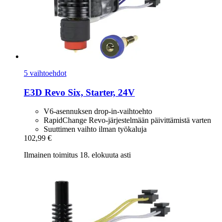
5 vaihtoehdot
E3D
Revo Six, Starter, 24V
V6-asennuksen drop-in-vaihtoehto
RapidChange Revo-järjestelmään päivittämistä varten
Suuttimen vaihto ilman työkaluja
102,99 €
Ilmainen toimitus 18. elokuuta asti