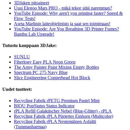
3DJaken pitoaineet
Uusi Elegoo Mars PRO - mikä tekee siitä paremman?
YouTube Episode: Why aren't you printing faster? Speed &
Flow Tests!
Aseta Marlinin laiteohjelmisto ja saat sen toimimaan!
YouTube Episode: Are You Breathing 3D Printer Fumes?
Bambu Lab Upgrade!
Tutustu kauppaan 3DJake:
SUNLU
Fiberlogy Easy PLA Neon Green
The Army Painter Paint Mixing Empty Bottles
Spectrum PC 275 Navy Blue
Slice Engineering Copperhead Hot Block
Uudet tuotteet:
Recycling Fabrik rPETG Premium Pastel Mint
BIQU PopStatus Status Indicator
rPLA Refill Galaktischer Nebel (Blue-Glitter) - rPLA
Recycling Fabrik rPLA Püriertes Einhorn (Multicolor)
Recycling Fabrik rPLA Nestemäinen Asfaltti
(Tummanharmaa)