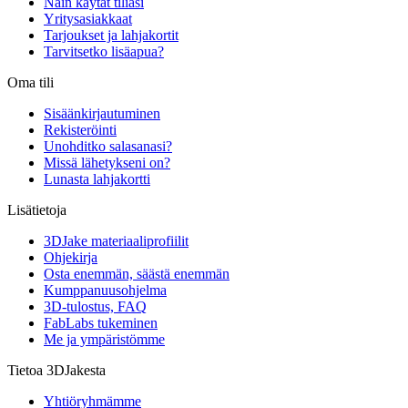
Näin käytät tiliäsi
Yritysasiakkaat
Tarjoukset ja lahjakortit
Tarvitsetko lisäapua?
Oma tili
Sisäänkirjautuminen
Rekisteröinti
Unohditko salasanasi?
Missä lähetykseni on?
Lunasta lahjakortti
Lisätietoja
3DJake materiaaliprofiilit
Ohjekirja
Osta enemmän, säästä enemmän
Kumppanuusohjelma
3D-tulostus, FAQ
FabLabs tukeminen
Me ja ympäristömme
Tietoa 3DJakesta
Yhtiöryhmämme