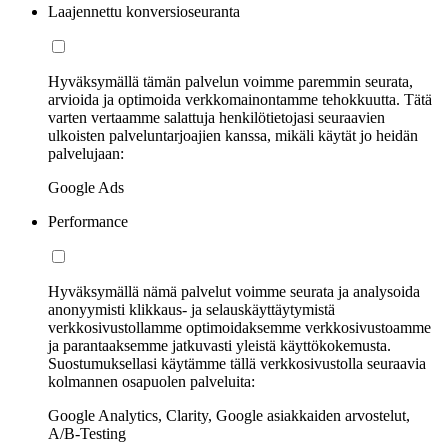
Laajennettu konversioseuranta
Hyväksymällä tämän palvelun voimme paremmin seurata,
arvioida ja optimoida verkkomainontamme tehokkuutta. Tätä
varten vertaamme salattuja henkilötietojasi seuraavien
ulkoisten palveluntarjoajien kanssa, mikäli käytät jo heidän
palvelujaan:
Google Ads
Performance
Hyväksymällä nämä palvelut voimme seurata ja analysoida
anonyymisti klikkaus- ja selauskäyttäytymistä
verkkosivustollamme optimoidaksemme verkkosivustoamme
ja parantaaksemme jatkuvasti yleistä käyttökokemusta.
Suostumuksellasi käytämme tällä verkkosivustolla seuraavia
kolmannen osapuolen palveluita:
Google Analytics, Clarity, Google asiakkaiden arvostelut,
A/B-Testing