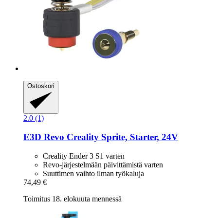
Ostoskori
2.0 (1)
E3D
Revo Creality Sprite, Starter, 24V
Creality Ender 3 S1 varten
Revo-järjestelmään päivittämistä varten
Suuttimen vaihto ilman työkaluja
74,49 €
Toimitus 18. elokuuta mennessä