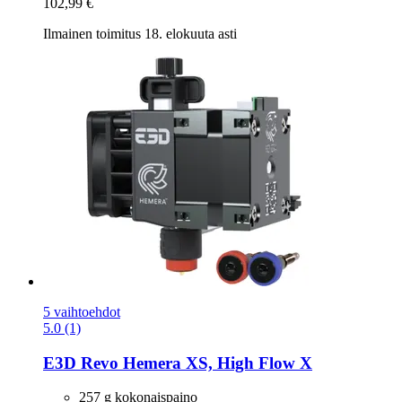
102,99 €
Ilmainen toimitus 18. elokuuta asti
5 vaihtoehdot
5.0 (1)
E3D
Revo Hemera XS, High Flow X
257 g kokonaispaino