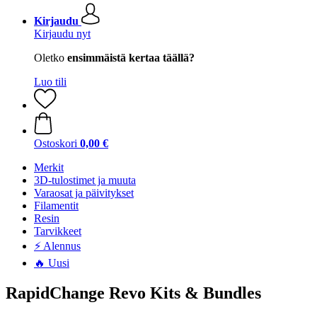
Kirjaudu
Kirjaudu nyt
Oletko
ensimmäistä kertaa täällä?
Luo tili
Ostoskori
0,00 €
Merkit
3D-tulostimet ja muuta
Varaosat ja päivitykset
Filamentit
Resin
Tarvikkeet
⚡ Alennus
🔥 Uusi
RapidChange Revo Kits & Bundles