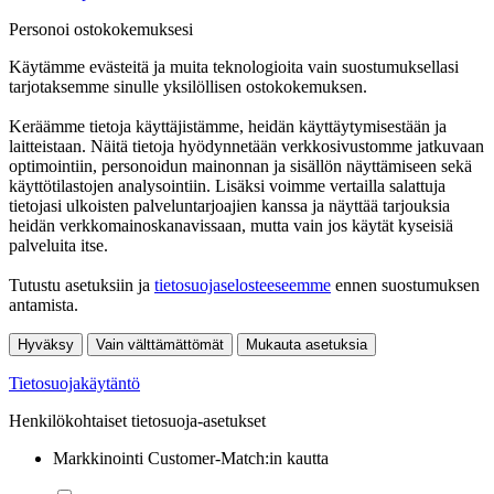
Personoi ostokokemuksesi
Käytämme evästeitä ja muita teknologioita vain suostumuksellasi
tarjotaksemme sinulle yksilöllisen ostokokemuksen.
Keräämme tietoja käyttäjistämme, heidän käyttäytymisestään ja
laitteistaan. Näitä tietoja hyödynnetään verkkosivustomme jatkuvaan
optimointiin, personoidun mainonnan ja sisällön näyttämiseen sekä
käyttötilastojen analysointiin. Lisäksi voimme vertailla salattuja
tietojasi ulkoisten palveluntarjoajien kanssa ja näyttää tarjouksia
heidän verkkomainoskanavissaan, mutta vain jos käytät kyseisiä
palveluita itse.
Tutustu asetuksiin ja
tietosuojaselosteeseemme
ennen suostumuksen
antamista.
Hyväksy
Vain välttämättömät
Mukauta asetuksia
Tietosuojakäytäntö
Henkilökohtaiset tietosuoja-asetukset
Markkinointi Customer-Match:in kautta