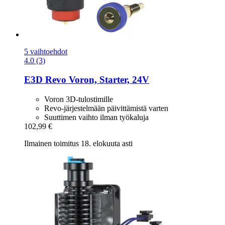
5 vaihtoehdot
4.0 (3)
E3D
Revo Voron, Starter, 24V
Voron 3D-tulostimille
Revo-järjestelmään päivittämistä varten
Suuttimen vaihto ilman työkaluja
102,99 €
Ilmainen toimitus 18. elokuuta asti