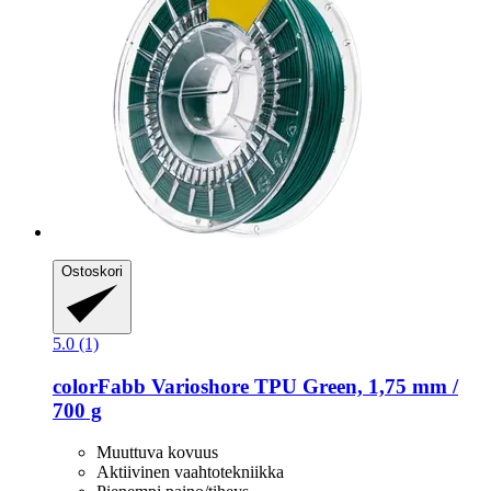
Ostoskori
5.0 (1)
colorFabb
Varioshore TPU Green, 1,75 mm /
700 g
Muuttuva kovuus
Aktiivinen vaahtotekniikka