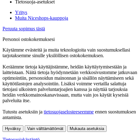
Tietosuoja-asetukset
Yritys
Muita Niceshops-kauppoja
Peruuta sopimus tästä
Personoi ostokokemuksesi
Käytämme evästeitä ja muita teknologioita vain suostumuksellasi
tarjotaksemme sinulle yksilöllisen ostokokemuksen.
Keräämme tietoja käyttäjistämme, heidän käyttäytymisestään ja
laitteistaan. Näitä tietoja hyödynnetään verkkosivustomme jatkuvaan
optimointiin, personoidun mainonnan ja sisällön näyttämiseen sekä
käyttötilastojen analysointiin. Lisäksi voimme vertailla salattuja
tietojasi ulkoisten palveluntarjoajien kanssa ja näyttää tarjouksia
heidän verkkomainoskanavissaan, mutta vain jos käytät kyseisiä
palveluita itse.
Tutustu asetuksiin ja
tietosuojaselosteeseemme
ennen suostumuksen
antamista.
Hyväksy
Vain välttämättömät
Mukauta asetuksia
Tietosuojakäytäntö