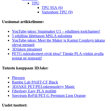
TPU
TPU 95A (6)
Varioshore TPU (9)
Uusimmat artikkelimme:
YouTube-jakso: Snapmaker U1 – edullinen toolchanger!
5 edullista lähtötason MSLA-tulostinta
YouTube-jakso: Meet the Maker ja Kamui Cosplayn takana
olevat mestarit
3DJaken pitoaineet
PETG-tukirakenteet eivät irtoa? Tämän PLA-vinkin avulla
poistat ne nopeasti!
Tutustu kauppaan 3DJake:
Phrozen
Bambu Lab PAHT-CF Black
3DJAKE PET/PEI-rakennuslevy Magic
Fiberlogy Easy PLA grafiitti
Spectrum ReFill PET-G Premium Lion Orange
Uudet tuotteet: