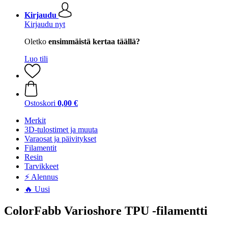
Kirjaudu
Kirjaudu nyt
Oletko
ensimmäistä kertaa täällä?
Luo tili
Ostoskori
0,00 €
Merkit
3D-tulostimet ja muuta
Varaosat ja päivitykset
Filamentit
Resin
Tarvikkeet
⚡ Alennus
🔥 Uusi
ColorFabb Varioshore TPU -filamentti