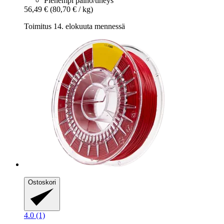
Pienempi paino/tiheys
56,49 €
(80,70 € / kg)
Toimitus 14. elokuuta mennessä
Ostoskori
4.0 (1)