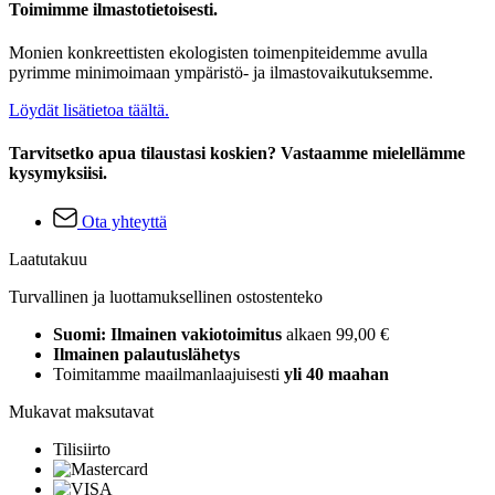
Toimimme ilmastotietoisesti.
Monien konkreettisten ekologisten toimenpiteidemme avulla
pyrimme minimoimaan ympäristö- ja ilmastovaikutuksemme.
Löydät lisätietoa täältä.
Tarvitsetko apua tilaustasi koskien? Vastaamme mielellämme
kysymyksiisi.
Ota yhteyttä
Laatutakuu
Turvallinen ja luottamuksellinen ostostenteko
Suomi: Ilmainen vakiotoimitus
alkaen 99,00 €
Ilmainen palautuslähetys
Toimitamme maailmanlaajuisesti
yli 40 maahan
Mukavat maksutavat
Tilisiirto