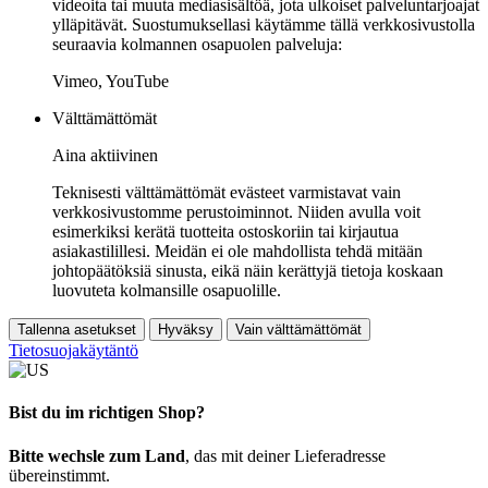
videoita tai muuta mediasisältöä, jota ulkoiset palveluntarjoajat
ylläpitävät. Suostumuksellasi käytämme tällä verkkosivustolla
seuraavia kolmannen osapuolen palveluja:
Vimeo, YouTube
Välttämättömät
Aina aktiivinen
Teknisesti välttämättömät evästeet varmistavat vain
verkkosivustomme perustoiminnot. Niiden avulla voit
esimerkiksi kerätä tuotteita ostoskoriin tai kirjautua
asiakastilillesi. Meidän ei ole mahdollista tehdä mitään
johtopäätöksiä sinusta, eikä näin kerättyjä tietoja koskaan
luovuteta kolmansille osapuolille.
Tallenna asetukset
Hyväksy
Vain välttämättömät
Tietosuojakäytäntö
Bist du im richtigen Shop?
Bitte wechsle zum Land
, das mit deiner Lieferadresse
übereinstimmt.