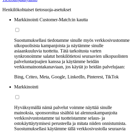
Henkilökohtaiset tietosuoja-asetukset
Markkinointi Customer-Match:in kautta
Suostumuksellasi tiedotamme sinulle myös verkkosivustomme
ulkopuolisista kampanjoista ja näytämme sinulle
asiaankuuluvia tuotteita. Tätä tarkoitusta varten
synkronoimme salatut henkilötietosi seuraavien ulkopuolisten
palveluntarjoajien kanssa ja käytämme heidän
verkkomainontakanaviaan, jos käytät jo heidän palvelujaan:
Bing, Criteo, Meta, Google, LinkedIn, Pinterest, TikTok
Markkinointi
Hyväksymällä nämä palvelut voimme näyttää sinulle
mainoksia, sponsoroitua sisältöä tai alennuskampanjoita
verkkosivustostamme tai tuotteistamme selaus- ja
ostokäyttäytymisesi perusteella ja mitata niiden onnistumista.
Suostumuksellasi käytämme tällä verkkosivustolla seuraavia