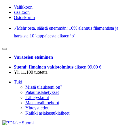
Valikkoon
sisältöön
Ostoskoriin
⚡️Mehr osta, säästä enemmän: 10% alennus filamentista ja
hartsista 10 kappaleesta alkaen! ⚡️
Varaosien etsiminen
Suomi: Ilmainen vakiotoimitus
alkaen 99,00 €
Yli 11.100 tuotetta
Tuki
Missä tilaukseni on?
Palautuslähetykset
Lähetyskulut
Maksuvaihtoehdot
Yhteystiedot
Kaikki asiakastukiaiheet