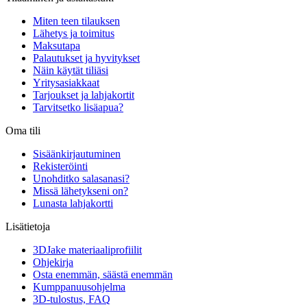
Miten teen tilauksen
Lähetys ja toimitus
Maksutapa
Palautukset ja hyvitykset
Näin käytät tiliäsi
Yritysasiakkaat
Tarjoukset ja lahjakortit
Tarvitsetko lisäapua?
Oma tili
Sisäänkirjautuminen
Rekisteröinti
Unohditko salasanasi?
Missä lähetykseni on?
Lunasta lahjakortti
Lisätietoja
3DJake materiaaliprofiilit
Ohjekirja
Osta enemmän, säästä enemmän
Kumppanuusohjelma
3D-tulostus, FAQ