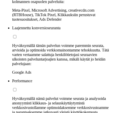
kolmannen osapuolen palveluita:
Meta-Pixel, Microsoft Advertising, creativecdn.com
(RTBHouse), TikTok Pixel, Klikkauksiin perustuvat
tuotesuositukset, Ads Defender
Laajennettu konversioseuranta
Hyväksymällä tämän palvelun voimme paremmin seurata,
arvioida ja optimoida verkkomainontamme tehokkuutta. Tätä
varten vertaamme salattuja henkilötietojasi seuraavien
ulkoisten palveluntarjoajien kanssa, mikäli käytät jo heidän
palvelujaan:
Google Ads
Performance
Hyväksymällä nämä palvelut voimme seurata ja analysoida
anonyymisti klikkaus- ja selauskäyttäytymistä
verkkosivustollamme optimoidaksemme verkkosivustoamme
ja parantaaksemme jatkuvasti yleistä käyttökokemusta.