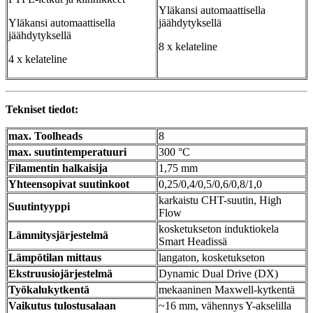
Yläkansi automaattisella
Yläkansi automaattisella
jäähdytyksellä
jäähdytyksellä
8 x kelateline
4 x kelateline
Tekniset tiedot:
max. Toolheads
8
max. suutintemperatuuri
300 °C
Filamentin halkaisija
1,75 mm
Yhteensopivat suutinkoot
0,25/0,4/0,5/0,6/0,8/1,0
karkaistu CHT-suutin, High
Suutintyyppi
Flow
kosketukseton induktiokela
Lämmitysjärjestelmä
Smart Headissä
Lämpötilan mittaus
langaton, kosketukseton
Ekstruusiojärjestelmä
Dynamic Dual Drive (DX)
Työkalukytkentä
mekaaninen Maxwell-kytkentä
Vaikutus tulostusalaan
~16 mm, vähennys Y-akselilla