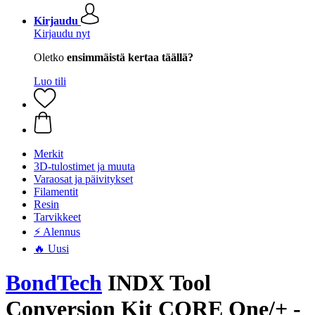
Kirjaudu
Kirjaudu nyt
Oletko
ensimmäistä kertaa täällä?
Luo tili
Merkit
3D-tulostimet ja muuta
Varaosat ja päivitykset
Filamentit
Resin
Tarvikkeet
⚡ Alennus
🔥 Uusi
BondTech
INDX Tool
Conversion Kit CORE One/+ -