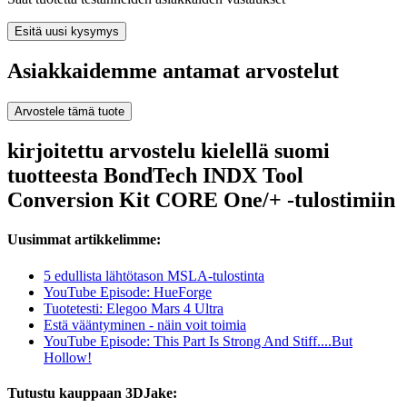
Esitä uusi kysymys
Asiakkaidemme antamat arvostelut
Arvostele tämä tuote
kirjoitettu arvostelu kielellä suomi
tuotteesta BondTech INDX Tool
Conversion Kit CORE One/+ -tulostimiin
Uusimmat artikkelimme:
5 edullista lähtötason MSLA-tulostinta
YouTube Episode: HueForge
Tuotetesti: Elegoo Mars 4 Ultra
Estä vääntyminen - näin voit toimia
YouTube Episode: This Part Is Strong And Stiff....But
Hollow!
Tutustu kauppaan 3DJake: