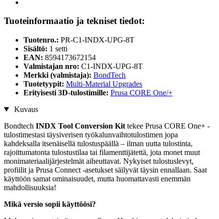
Tuoteinformaatio ja tekniset tiedot:
Tuotenro.:
PR-C1-INDX-UPG-8T
Sisältö:
1 setti
EAN:
8594173672154
Valmistajan nro:
C1-INDX-UPG-8T
Merkki (valmistaja):
BondTech
Tuotetyypit:
Multi-Material Upgrades
Erityisesti 3D-tulostimille:
Prusa CORE One/+
Kuvaus
Bondtech
INDX Tool Conversion Kit
tekee Prusa CORE One+ -
tulostimestasi täysiverisen työkalunvaihtotulostimen jopa
kahdeksalla itsenäisellä tulostuspäällä – ilman uutta tulostinta,
rajoittumatonta tulostustilaa tai filamenttijätettä, jota monet muut
monimateriaalijärjestelmät aiheuttavat. Nykyiset tulostuslevyt,
profiilit ja Prusa Connect -asetukset säilyvät täysin ennallaan. Saat
käyttöön samat ominaisuudet, mutta huomattavasti enemmän
mahdollisuuksia!
Mikä versio sopii käyttöösi?