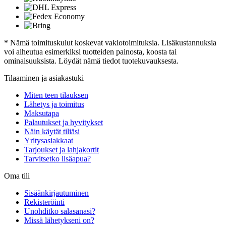
* Nämä toimituskulut koskevat vakiotoimituksia. Lisäkustannuksia
voi aiheutua esimerkiksi tuotteiden painosta, koosta tai
ominaisuuksista. Löydät nämä tiedot tuotekuvauksesta.
Tilaaminen ja asiakastuki
Miten teen tilauksen
Lähetys ja toimitus
Maksutapa
Palautukset ja hyvitykset
Näin käytät tiliäsi
Yritysasiakkaat
Tarjoukset ja lahjakortit
Tarvitsetko lisäapua?
Oma tili
Sisäänkirjautuminen
Rekisteröinti
Unohditko salasanasi?
Missä lähetykseni on?