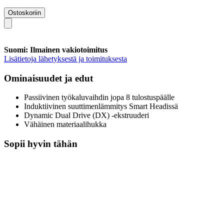
Ostoskoriin
Suomi: Ilmainen vakiotoimitus
Lisätietoja lähetyksestä ja toimituksesta
Ominaisuudet ja edut
Passiivinen työkaluvaihdin jopa 8 tulostuspäälle
Induktiivinen suuttimenlämmitys Smart Headissä
Dynamic Dual Drive (DX) -ekstruuderi
Vähäinen materiaalihukka
Sopii hyvin tähän