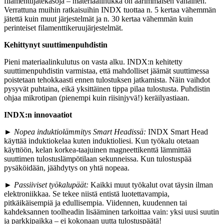
filamenttijätekasoja – materiaalihukka on äärimmäisen vähäinen.
Verrattuna muihin ratkaisuihin INDX tuottaa n. 5 kertaa vähemmän
jätettä kuin muut järjestelmät ja n. 30 kertaa vähemmän kuin
perinteiset filamenttikeruujärjestelmät.
Kehittynyt suuttimenpuhdistin
Pieni materiaalinkulutus on vasta alku. INDX:n kehitetty
suuttimenpuhdistin varmistaa, että mahdolliset jäämät suuttimessa
poistetaan tehokkaasti ennen tulostuksen jatkamista. Näin vaihdot
pysyvät puhtaina, eikä yksittäinen tippa pilaa tulostusta. Puhdistin
ohjaa mikrotipan (pienempi kuin riisinjyvä!) keräilyastiaan.
INDX:n innovaatiot
►
Nopea induktiolämmitys Smart Headissä:
INDX Smart Head
käyttää induktiokelaa kuten induktioliesi. Kun työkalu otetaan
käyttöön, kelan korkea-taajuinen magneettikenttä lämmittää
suuttimen tulostuslämpötilaan sekunneissa. Kun tulostuspää
pysäköidään, jäähdytys on yhtä nopeaa.
►
Passiiviset työkalupäät:
Kaikki muut työkalut ovat täysin ilman
elektroniikkaa. Se tekee niistä entistä luotettavampia,
pitkäikäisempiä ja edullisempia. Viidennen, kuudennen tai
kahdeksannen toolheadin lisääminen tarkoittaa vain: yksi uusi suutin
ja parkkipaikka – ei kokonaan uutta tulostuspäätä!