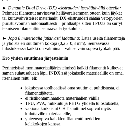
►
Dynamic Dual Drive (DX) -ekstruuderi itsesäätävällä otteella:
Pehmeät filamentit tarvitsevat hellävaraisemman otteen kuin jäykät
tai kuituvahvisteiset materiaalit. DX-ekstruuderi säätää vetopyörien
puristusvoiman automaattisesti – printtaatpa sitten TPU:ta tai siirryt
tekniseen filamenttiin seuraavalla työkalulla.
►
Jopa 8 materiaalia jatkuvasti ladattuna:
Lataa useita filamentteja
ja yhdistä eri suuttimen kokoja (0,25–0,8 mm). Seuraavassa
tulostuksessa kaikki on valmiina – valitse vain sopiva työkalupää.
Ero yhden suuttimen järjestelmiin
Perinteisissä monimateriaalijärjestelmissä kaikki filamentit kulkevat
saman sulatusalueen läpi. INDX:ssä jokaiselle materiaalille on oma,
itsenäinen reitti, eli:
jokaisessa toolheadissä oma suutin; ei puhdistusta, ei
filamenttijätettä,
ei ristikontaminaatiota materiaalien välillä,
TPU, PVA, hiilikuitu ja PETG yhdellä tulostuksella,
vakiona karkaistut CHT-suuttimet sopivat myös
kuluttaville materiaaleille,
yhteensopiva kaikkien filamenttimerkkien ja
kelakokojen kanssa.