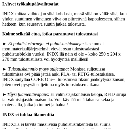
Lyhyet työkalupäävaihtoajat
INDX mittaa vaihtoajan siitä kohdasta, missä sillä on väliä: siitä, kun
yhden suuttimen viimeinen viiva on piirrettynä kappaleeseen, siihen
hetkeen, kun seuraava suutin jatkaa tulostusta.
Kolme selkeää etua, jotka parantavat tulostustasi
►
Ei puhdistustorneja, ei puhdistusblokkeja:
Useimmat
monimateriaalijärjestelmät vievät osan tulostusalastasi
puhdistusblokin vuoksi. INDX:llä näin ei ole – koko 250 x 204 x
270 mm tulostustilasta voi hyödyntää mallillesi!
►
Tulostuskammio pysyy suljettuna:
Monissa suljetuissa
tulostimissa ovi pitää jättää auki PLA- tai PETG-tulostuksissa.
INDX säilyttää CORE One+ -tulostimesi fiksun jäähdytysratkaisun,
joten ovet pysyvät suljettuna myös tulostuksen aikana.
►
Täysi filamenttivapaus:
Ei valmistajakohtaisia keloja, RFID-siruja
tai valmistajasidonnaisuutta. Voit käyttää mitä tahansa kelaa ja
materiaalia, jotka jo tunnet ja haluat!
INDX ei tuhlaa filamenttia
INDX:llä ei tarvita massiivisia puhdistusrakenteita tai suuria