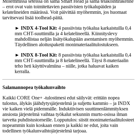
Molemmissa seteissä on sama Smart Head ja sama telakointirakenne
– erot ovat vain toimitettavien passiivisten työkalupäiden ja
kelatelineiden määrässä. Voit päivittää myöhemmin, jos huomaat
tarvitsevasi lisää toolhead-päitä.
►
INDX 4-Tool Kit:
4 passiivista työkalua karkaistuilla 0,4
mm CHT-suuttimilla ja 4 kelatelineellä. Kiinnityslevy
mahdollistaa neljän lisätyökalupään asentamisen myöhemmin.
Täydellinen aloituspaketti monimateriaalitulostukseen.
►
INDX 8-Tool Kit:
8 passiivista työkalua karkaistuilla 0,4
mm CHT-suuttimilla ja 8 kelatelineellä. Täysi 8-materiaalin
teho heti käyttövalmiina – niille, jotka haluavat kaiken
kerralla.
Salamannopea työkalunvaihto
Kaikki CORE One+ -tulostimesi edut säilyvät: erittäin nopea
tulostus, älykäs jäähdytysjärjestelmä ja suljettu kammio – ja INDX
vie kaiken vielä pidemmälle. Induktiivisen suuttimenlämmityksen
ansiosta järjestelmä vaihtaa työkalut sekunnin murto-osissa ilman
tarvetta puhdistustorneille. Lopputulos: siistit monimateriaalitulosteet
nopeammin kuin koskaan ennen ja kaikki ne edut, joita vain
todellinen työkalunvaihtojärjestelmä tarjoaa.