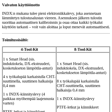
Vaivaton käyttöönotto
INDX:n mukana tulee pieni elektroniikkalevy, joka asennetaan
lämmitetyn tulostusalustan viereen. Asennuksen jälkeen tulostin
suorittaa automaattisen kalibroinnin ja osaa ottaa kaikki työkalut
käyttöön tarkasti – voit vain aloittaa ja loput menevät automaattisesti.
Toimitussisältö:
4-Tool-Kit
8-Tool-Kit
1 x Smart Head (sis.
induktiokela, DX-ekstruuderi,
1 x Smart Head (sis.
kosketukseton lämpötila-anturi)
induktiokela, DX-ekstruuderi,
kosketukseton lämpötila-anturi)
4 x työkalupää karkaistulla CHT-
suuttimella, suuttimen halkaisija
8 x työkalupää karkaistulla
0,4 mm
CHT-suuttimella, suuttimen
halkaisija 0,4 mm
1 x INDX-kiinnityslevy (4
paikkaa myöhempää laajennusta
1 x INDX-kiinnityslevy
varten)
PTFE-letkut ja kiinnikkeet
PTFE-letkut ja kiinnikkeet