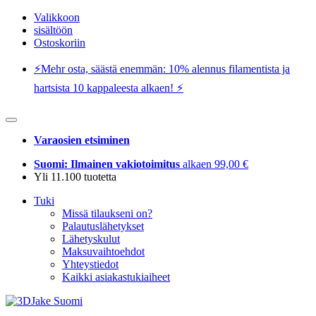
Valikkoon
sisältöön
Ostoskoriin
⚡️Mehr osta, säästä enemmän: 10% alennus filamentista ja
hartsista 10 kappaleesta alkaen! ⚡️
Varaosien etsiminen
Suomi: Ilmainen vakiotoimitus
alkaen 99,00 €
Yli 11.100 tuotetta
Tuki
Missä tilaukseni on?
Palautuslähetykset
Lähetyskulut
Maksuvaihtoehdot
Yhteystiedot
Kaikki asiakastukiaiheet