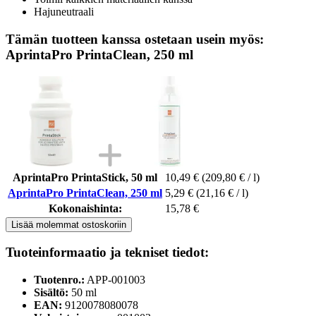
Hajuneutraali
Tämän tuotteen kanssa ostetaan usein myös:
AprintaPro PrintaClean, 250 ml
AprintaPro PrintaStick, 50 ml
10,49 €
(209,80 € / l)
AprintaPro PrintaClean, 250 ml
5,29 €
(21,16 € / l)
Kokonaishinta:
15,78 €
Lisää molemmat ostoskoriin
Tuoteinformaatio ja tekniset tiedot:
Tuotenro.:
APP-001003
Sisältö:
50 ml
EAN:
9120078080078