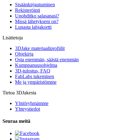
Sisäänkirjautuminen
Rekisteröinti
Unohditko salasanasi?
Missä lähetykseni on?
Lunasta lahjakortti
Lisätietoja
3DJake materiaaliprofiilit
Ohjekirja
Osta enemmän, säästä enemmän
Kumppanuusohjelma
3D-tulostus, FAQ
FabLabs tukeminen
Me ja ympäristömme
Tietoa 3DJakesta
Yhtiöryhmämme
Yhteystiedot
Seuraa meitä