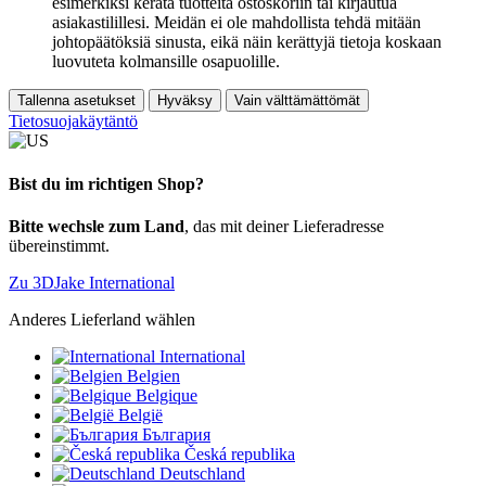
esimerkiksi kerätä tuotteita ostoskoriin tai kirjautua
asiakastilillesi. Meidän ei ole mahdollista tehdä mitään
johtopäätöksiä sinusta, eikä näin kerättyjä tietoja koskaan
luovuteta kolmansille osapuolille.
Tallenna asetukset
Hyväksy
Vain välttämättömät
Tietosuojakäytäntö
Bist du im richtigen Shop?
Bitte wechsle zum Land
, das mit deiner Lieferadresse
übereinstimmt.
Zu 3DJake International
Anderes Lieferland wählen
International
Belgien
Belgique
België
България
Česká republika
Deutschland