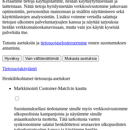
Keräämme tietoja käyttäjistämme, heidän käyttäytymisestään ja
laitteistaan. Näitä tietoja hyödynnetään verkkosivustomme jatkuvaan
optimointiin, personoidun mainonnan ja sisällön näyttämiseen sekä
käyttötilastojen analysointiin. Lisäksi voimme vertailla salattuja
tietojasi ulkoisten palveluntarjoajien kanssa ja näyttää tarjouksia
heidän verkkomainoskanavissaan, mutta vain jos käytät kyseisiä
palveluita itse.
Tutustu asetuksiin ja
tietosuojaselosteeseemme
ennen suostumuksen
antamista.
Hyväksy
Vain välttämättömät
Mukauta asetuksia
Tietosuojakäytäntö
Henkilökohtaiset tietosuoja-asetukset
Markkinointi Customer-Match:in kautta
Suostumuksellasi tiedotamme sinulle myös verkkosivustomme
ulkopuolisista kampanjoista ja näytämme sinulle
asiaankuuluvia tuotteita. Tätä tarkoitusta varten
synkronoimme salatut henkilötietosi seuraavien ulkopuolisten
palveluntarjoajien kanssa ja käytämme heidän