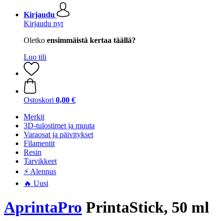
Kirjaudu
Kirjaudu nyt
Oletko
ensimmäistä kertaa täällä?
Luo tili
Ostoskori
0,00 €
Merkit
3D-tulostimet ja muuta
Varaosat ja päivitykset
Filamentit
Resin
Tarvikkeet
⚡ Alennus
🔥 Uusi
AprintaPro
PrintaStick, 50 ml