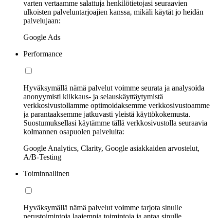
varten vertaamme salattuja henkilötietojasi seuraavien
ulkoisten palveluntarjoajien kanssa, mikäli käytät jo heidän
palvelujaan:
Google Ads
Performance
Hyväksymällä nämä palvelut voimme seurata ja analysoida
anonyymisti klikkaus- ja selauskäyttäytymistä
verkkosivustollamme optimoidaksemme verkkosivustoamme
ja parantaaksemme jatkuvasti yleistä käyttökokemusta.
Suostumuksellasi käytämme tällä verkkosivustolla seuraavia
kolmannen osapuolen palveluita:
Google Analytics, Clarity, Google asiakkaiden arvostelut,
A/B-Testing
Toiminnallinen
Hyväksymällä nämä palvelut voimme tarjota sinulle
perustoimintoja laajempia toimintoja ja antaa sinulle