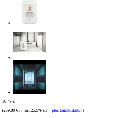
10,49 €
(
209,80 € / l
, sis. 25,5% alv.
-
plus toimituskulut
)