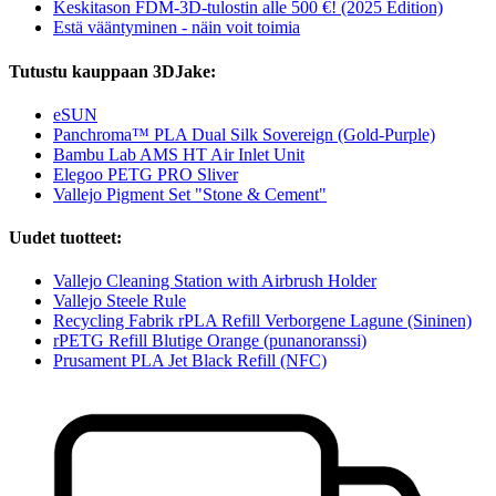
Keskitason FDM-3D-tulostin alle 500 €! (2025 Edition)
Estä vääntyminen - näin voit toimia
Tutustu kauppaan 3DJake:
eSUN
Panchroma™ PLA Dual Silk Sovereign (Gold-Purple)
Bambu Lab AMS HT Air Inlet Unit
Elegoo PETG PRO Sliver
Vallejo Pigment Set "Stone & Cement"
Uudet tuotteet:
Vallejo Cleaning Station with Airbrush Holder
Vallejo Steele Rule
Recycling Fabrik rPLA Refill Verborgene Lagune (Sininen)
rPETG Refill Blutige Orange (punanoranssi)
Prusament PLA Jet Black Refill (NFC)