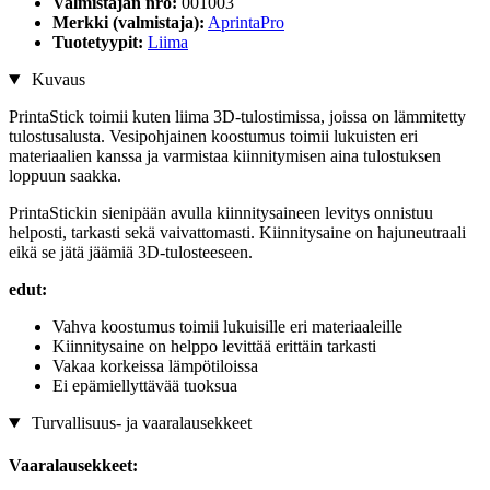
Valmistajan nro:
001003
Merkki (valmistaja):
AprintaPro
Tuotetyypit:
Liima
Kuvaus
PrintaStick toimii kuten liima 3D-tulostimissa, joissa on lämmitetty
tulostusalusta. Vesipohjainen koostumus toimii lukuisten eri
materiaalien kanssa ja varmistaa kiinnitymisen aina tulostuksen
loppuun saakka.
PrintaStickin sienipään avulla kiinnitysaineen levitys onnistuu
helposti, tarkasti sekä vaivattomasti. Kiinnitysaine on hajuneutraali
eikä se jätä jäämiä 3D-tulosteeseen.
edut:
Vahva koostumus toimii lukuisille eri materiaaleille
Kiinnitysaine on helppo levittää erittäin tarkasti
Vakaa korkeissa lämpötiloissa
Ei epämiellyttävää tuoksua
Turvallisuus- ja vaaralausekkeet
Vaaralausekkeet: