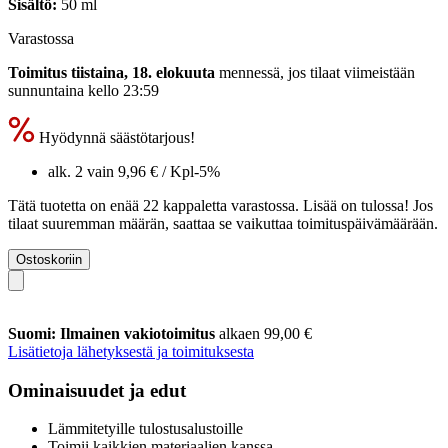
Sisältö:
50 ml
Varastossa
Toimitus tiistaina, 18. elokuuta
mennessä, jos tilaat viimeistään
sunnuntaina kello 23:59
Hyödynnä säästötarjous!
alk. 2 vain
9,96 €
/ Kpl
-5%
Tätä tuotetta on enää 22 kappaletta varastossa. Lisää on tulossa! Jos
tilaat suuremman määrän, saattaa se vaikuttaa toimituspäivämäärään.
Ostoskoriin
Suomi: Ilmainen vakiotoimitus
alkaen 99,00 €
Lisätietoja lähetyksestä ja toimituksesta
Ominaisuudet ja edut
Lämmitetyille tulostusalustoille
Toimii kaikkien materiaalien kanssa