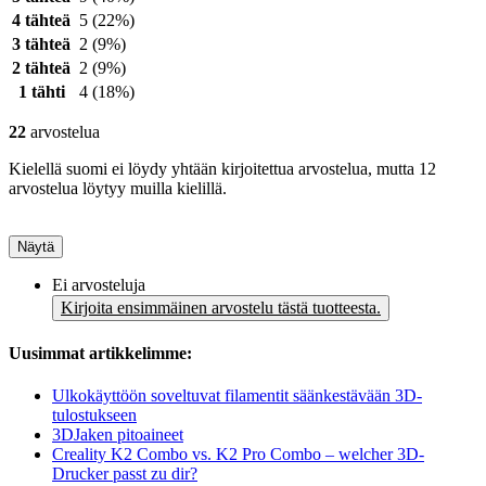
4 tähteä
5
(22%)
3 tähteä
2
(9%)
2 tähteä
2
(9%)
1 tähti
4
(18%)
22
arvostelua
Kielellä suomi ei löydy yhtään kirjoitettua arvostelua, mutta 12
arvostelua löytyy muilla kielillä.
Näytä
Ei arvosteluja
Kirjoita ensimmäinen arvostelu tästä tuotteesta.
Uusimmat artikkelimme:
Ulkokäyttöön soveltuvat filamentit säänkestävään 3D-
tulostukseen
3DJaken pitoaineet
Creality K2 Combo vs. K2 Pro Combo – welcher 3D-
Drucker passt zu dir?