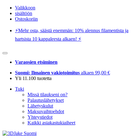
Valikkoon
sisältöön
Ostoskoriin
⚡️Mehr osta, säästä enemmän: 10% alennus filamentista ja
hartsista 10 kappaleesta alkaen! ⚡️
Varaosien etsiminen
Suomi: Ilmainen vakiotoimitus
alkaen 99,00 €
Yli 11.100 tuotetta
Tuki
Missä tilaukseni on?
Palautuslähetykset
Lähetyskulut
Maksuvaihtoehdot
Yhteystiedot
Kaikki asiakastukiaiheet