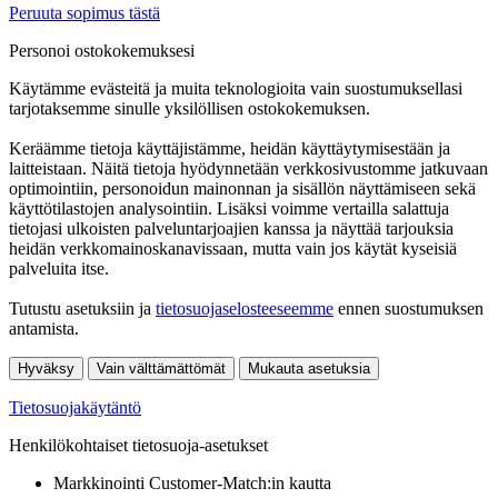
Peruuta sopimus tästä
Personoi ostokokemuksesi
Käytämme evästeitä ja muita teknologioita vain suostumuksellasi
tarjotaksemme sinulle yksilöllisen ostokokemuksen.
Keräämme tietoja käyttäjistämme, heidän käyttäytymisestään ja
laitteistaan. Näitä tietoja hyödynnetään verkkosivustomme jatkuvaan
optimointiin, personoidun mainonnan ja sisällön näyttämiseen sekä
käyttötilastojen analysointiin. Lisäksi voimme vertailla salattuja
tietojasi ulkoisten palveluntarjoajien kanssa ja näyttää tarjouksia
heidän verkkomainoskanavissaan, mutta vain jos käytät kyseisiä
palveluita itse.
Tutustu asetuksiin ja
tietosuojaselosteeseemme
ennen suostumuksen
antamista.
Hyväksy
Vain välttämättömät
Mukauta asetuksia
Tietosuojakäytäntö
Henkilökohtaiset tietosuoja-asetukset
Markkinointi Customer-Match:in kautta