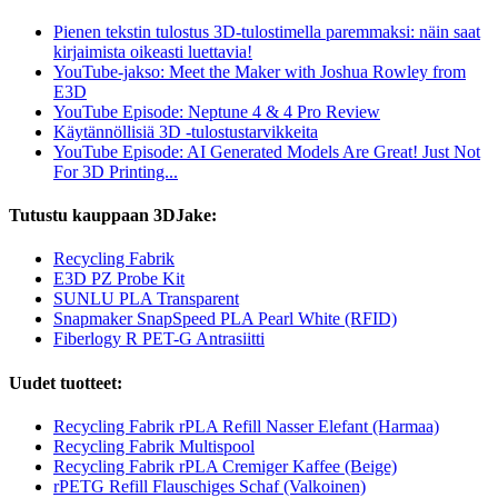
Pienen tekstin tulostus 3D-tulostimella paremmaksi: näin saat
kirjaimista oikeasti luettavia!
YouTube-jakso: Meet the Maker with Joshua Rowley from
E3D
YouTube Episode: Neptune 4 & 4 Pro Review
Käytännöllisiä 3D -tulostustarvikkeita
YouTube Episode: AI Generated Models Are Great! Just Not
For 3D Printing...
Tutustu kauppaan 3DJake:
Recycling Fabrik
E3D PZ Probe Kit
SUNLU PLA Transparent
Snapmaker SnapSpeed PLA Pearl White (RFID)
Fiberlogy R PET-G Antrasiitti
Uudet tuotteet:
Recycling Fabrik rPLA Refill Nasser Elefant (Harmaa)
Recycling Fabrik Multispool
Recycling Fabrik rPLA Cremiger Kaffee (Beige)
rPETG Refill Flauschiges Schaf (Valkoinen)