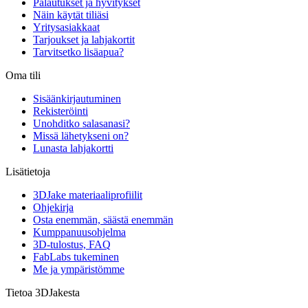
Palautukset ja hyvitykset
Näin käytät tiliäsi
Yritysasiakkaat
Tarjoukset ja lahjakortit
Tarvitsetko lisäapua?
Oma tili
Sisäänkirjautuminen
Rekisteröinti
Unohditko salasanasi?
Missä lähetykseni on?
Lunasta lahjakortti
Lisätietoja
3DJake materiaaliprofiilit
Ohjekirja
Osta enemmän, säästä enemmän
Kumppanuusohjelma
3D-tulostus, FAQ
FabLabs tukeminen
Me ja ympäristömme
Tietoa 3DJakesta