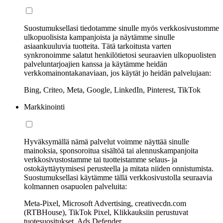
Suostumuksellasi tiedotamme sinulle myös verkkosivustomme
ulkopuolisista kampanjoista ja näytämme sinulle
asiaankuuluvia tuotteita. Tätä tarkoitusta varten
synkronoimme salatut henkilötietosi seuraavien ulkopuolisten
palveluntarjoajien kanssa ja käytämme heidän
verkkomainontakanaviaan, jos käytät jo heidän palvelujaan:
Bing, Criteo, Meta, Google, LinkedIn, Pinterest, TikTok
Markkinointi
Hyväksymällä nämä palvelut voimme näyttää sinulle
mainoksia, sponsoroitua sisältöä tai alennuskampanjoita
verkkosivustostamme tai tuotteistamme selaus- ja
ostokäyttäytymisesi perusteella ja mitata niiden onnistumista.
Suostumuksellasi käytämme tällä verkkosivustolla seuraavia
kolmannen osapuolen palveluita:
Meta-Pixel, Microsoft Advertising, creativecdn.com
(RTBHouse), TikTok Pixel, Klikkauksiin perustuvat
tuotesuositukset, Ads Defender