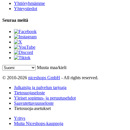
Yhtiöryhmämme
Yhteystiedot
Seuraa meitä
Muuta maa/kieli
© 2010-2026
niceshops GmbH
- All rights reserved.
Julkaisija ja palvelun tarjoaja
Tietosuojaseloste
Yleiset sopimus- ja peruutusehdot
Saavutettavuusseloste
Tietosuoja-asetukset
Yritys
Muita Niceshops-kauppoja