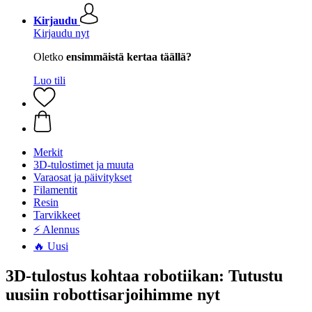
Kirjaudu
Kirjaudu nyt
Oletko
ensimmäistä kertaa täällä?
Luo tili
Merkit
3D-tulostimet ja muuta
Varaosat ja päivitykset
Filamentit
Resin
Tarvikkeet
⚡ Alennus
🔥 Uusi
3D-tulostus kohtaa robotiikan: Tutustu
uusiin robottisarjoihimme nyt