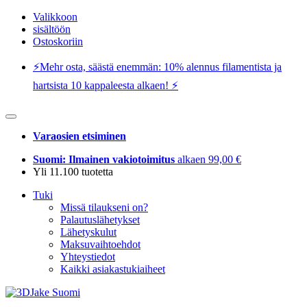
Valikkoon
sisältöön
Ostoskoriin
⚡️Mehr osta, säästä enemmän: 10% alennus filamentista ja
hartsista 10 kappaleesta alkaen! ⚡️
Varaosien etsiminen
Suomi: Ilmainen vakiotoimitus
alkaen 99,00 €
Yli 11.100 tuotetta
Tuki
Missä tilaukseni on?
Palautuslähetykset
Lähetyskulut
Maksuvaihtoehdot
Yhteystiedot
Kaikki asiakastukiaiheet