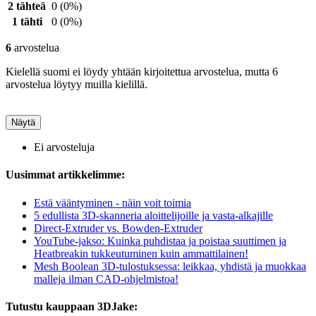
2 tähteä
0
(0%)
1 tähti
0
(0%)
6
arvostelua
Kielellä suomi ei löydy yhtään kirjoitettua arvostelua, mutta 6
arvostelua löytyy muilla kielillä.
Näytä
Ei arvosteluja
Uusimmat artikkelimme:
Estä vääntyminen - näin voit toimia
5 edullista 3D-skanneria aloittelijoille ja vasta-alkajille
Direct-Extruder vs. Bowden-Extruder
YouTube-jakso: Kuinka puhdistaa ja poistaa suuttimen ja
Heatbreakin tukkeutuminen kuin ammattilainen!
Mesh Boolean 3D-tulostuksessa: leikkaa, yhdistä ja muokkaa
malleja ilman CAD-ohjelmistoa!
Tutustu kauppaan 3DJake: