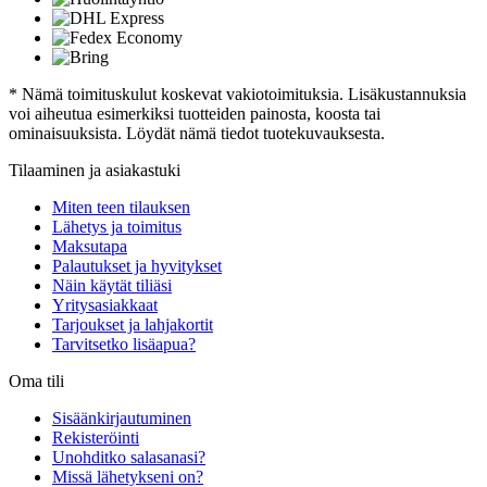
* Nämä toimituskulut koskevat vakiotoimituksia. Lisäkustannuksia
voi aiheutua esimerkiksi tuotteiden painosta, koosta tai
ominaisuuksista. Löydät nämä tiedot tuotekuvauksesta.
Tilaaminen ja asiakastuki
Miten teen tilauksen
Lähetys ja toimitus
Maksutapa
Palautukset ja hyvitykset
Näin käytät tiliäsi
Yritysasiakkaat
Tarjoukset ja lahjakortit
Tarvitsetko lisäapua?
Oma tili
Sisäänkirjautuminen
Rekisteröinti
Unohditko salasanasi?
Missä lähetykseni on?