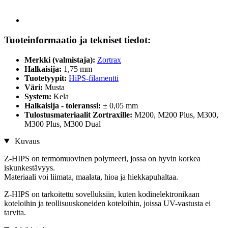
Tuoteinformaatio ja tekniset tiedot:
Merkki (valmistaja):
Zortrax
Halkaisija:
1,75 mm
Tuotetyypit:
HiPS-filamentti
Väri:
Musta
System:
Kela
Halkaisija - toleranssi:
± 0,05 mm
Tulostusmateriaalit Zortraxille:
M200, M200 Plus, M300,
M300 Plus, M300 Dual
Kuvaus
Z-HIPS on termomuovinen polymeeri, jossa on hyvin korkea
iskunkestävyys.
Materiaali voi liimata, maalata, hioa ja hiekkapuhaltaa.
Z-HIPS on tarkoitettu sovelluksiin, kuten kodinelektronikaan
koteloihin ja teollisuuskoneiden koteloihin, joissa UV-vastusta ei
tarvita.