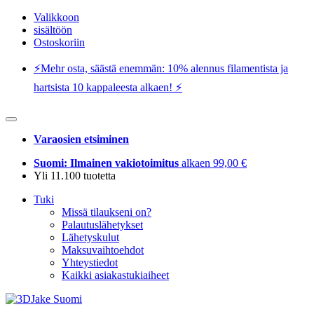
Valikkoon
sisältöön
Ostoskoriin
⚡️Mehr osta, säästä enemmän: 10% alennus filamentista ja
hartsista 10 kappaleesta alkaen! ⚡️
Varaosien etsiminen
Suomi: Ilmainen vakiotoimitus
alkaen 99,00 €
Yli 11.100 tuotetta
Tuki
Missä tilaukseni on?
Palautuslähetykset
Lähetyskulut
Maksuvaihtoehdot
Yhteystiedot
Kaikki asiakastukiaiheet