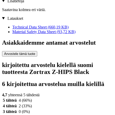
Lisätietoja
Saatavina kolmea eri väriä.
Lataukset
Technical Data Sheet
(660,19 KB)
Material Safety Data Sheet
(93,72 KB)
Asiakkaidemme antamat arvostelut
Arvostele tämä tuote
kirjoitettu arvostelu kielellä suomi
tuotteesta Zortrax Z-HIPS Black
6 kirjoitettua arvostelua muilla kielillä
4,7
yhteensä 5 tähdestä
5 tähteä
4
(66%)
4 tähteä
2
(33%)
3 tähteä
0
(0%)