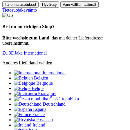
Tallenna asetukset
Hyväksy
Vain välttämättömät
Tietosuojakäytäntö
Bist du im richtigen Shop?
Bitte wechsle zum Land
, das mit deiner Lieferadresse
übereinstimmt.
Zu 3DJake International
Anderes Lieferland wählen
International
Belgien
Belgique
België
България
Česká republika
Deutschland
España
France
Hrvatska
Ireland