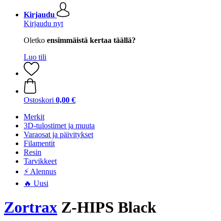
Kirjaudu
Kirjaudu nyt
Oletko
ensimmäistä kertaa täällä?
Luo tili
Ostoskori
0,00 €
Merkit
3D-tulostimet ja muuta
Varaosat ja päivitykset
Filamentit
Resin
Tarvikkeet
⚡ Alennus
🔥 Uusi
Zortrax
Z-HIPS Black