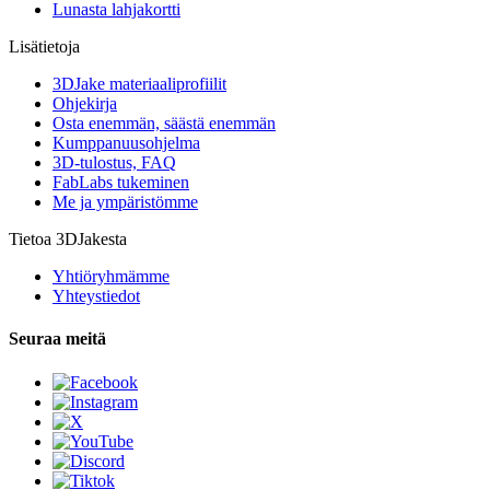
Lunasta lahjakortti
Lisätietoja
3DJake materiaaliprofiilit
Ohjekirja
Osta enemmän, säästä enemmän
Kumppanuusohjelma
3D-tulostus, FAQ
FabLabs tukeminen
Me ja ympäristömme
Tietoa 3DJakesta
Yhtiöryhmämme
Yhteystiedot
Seuraa meitä