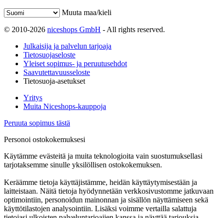
Muuta maa/kieli
© 2010-2026
niceshops GmbH
- All rights reserved.
Julkaisija ja palvelun tarjoaja
Tietosuojaseloste
Yleiset sopimus- ja peruutusehdot
Saavutettavuusseloste
Tietosuoja-asetukset
Yritys
Muita Niceshops-kauppoja
Peruuta sopimus tästä
Personoi ostokokemuksesi
Käytämme evästeitä ja muita teknologioita vain suostumuksellasi
tarjotaksemme sinulle yksilöllisen ostokokemuksen.
Keräämme tietoja käyttäjistämme, heidän käyttäytymisestään ja
laitteistaan. Näitä tietoja hyödynnetään verkkosivustomme jatkuvaan
optimointiin, personoidun mainonnan ja sisällön näyttämiseen sekä
käyttötilastojen analysointiin. Lisäksi voimme vertailla salattuja
tietojasi ulkoisten palveluntarjoajien kanssa ja näyttää tarjouksia