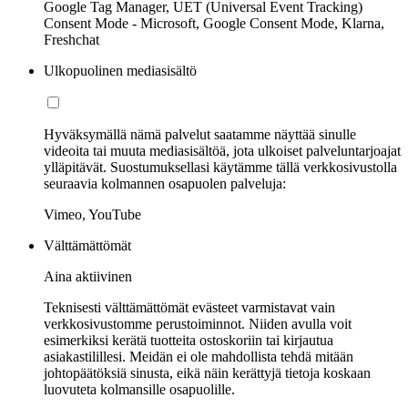
Google Tag Manager, UET (Universal Event Tracking)
Consent Mode - Microsoft, Google Consent Mode, Klarna,
Freshchat
Ulkopuolinen mediasisältö
Hyväksymällä nämä palvelut saatamme näyttää sinulle
videoita tai muuta mediasisältöä, jota ulkoiset palveluntarjoajat
ylläpitävät. Suostumuksellasi käytämme tällä verkkosivustolla
seuraavia kolmannen osapuolen palveluja:
Vimeo, YouTube
Välttämättömät
Aina aktiivinen
Teknisesti välttämättömät evästeet varmistavat vain
verkkosivustomme perustoiminnot. Niiden avulla voit
esimerkiksi kerätä tuotteita ostoskoriin tai kirjautua
asiakastilillesi. Meidän ei ole mahdollista tehdä mitään
johtopäätöksiä sinusta, eikä näin kerättyjä tietoja koskaan
luovuteta kolmansille osapuolille.