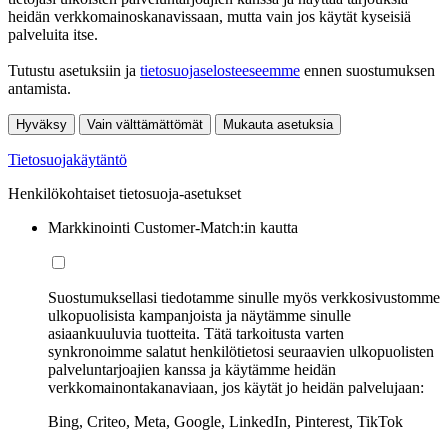
heidän verkkomainoskanavissaan, mutta vain jos käytät kyseisiä
palveluita itse.
Tutustu asetuksiin ja
tietosuojaselosteeseemme
ennen suostumuksen
antamista.
Hyväksy
Vain välttämättömät
Mukauta asetuksia
Tietosuojakäytäntö
Henkilökohtaiset tietosuoja-asetukset
Markkinointi Customer-Match:in kautta
Suostumuksellasi tiedotamme sinulle myös verkkosivustomme
ulkopuolisista kampanjoista ja näytämme sinulle
asiaankuuluvia tuotteita. Tätä tarkoitusta varten
synkronoimme salatut henkilötietosi seuraavien ulkopuolisten
palveluntarjoajien kanssa ja käytämme heidän
verkkomainontakanaviaan, jos käytät jo heidän palvelujaan:
Bing, Criteo, Meta, Google, LinkedIn, Pinterest, TikTok