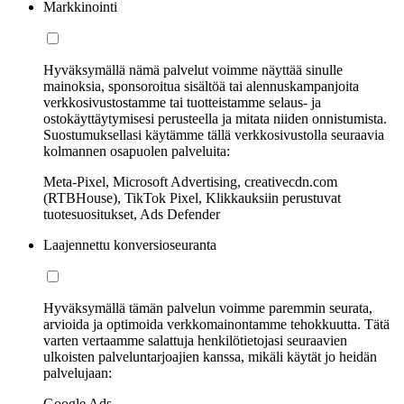
Markkinointi
Hyväksymällä nämä palvelut voimme näyttää sinulle
mainoksia, sponsoroitua sisältöä tai alennuskampanjoita
verkkosivustostamme tai tuotteistamme selaus- ja
ostokäyttäytymisesi perusteella ja mitata niiden onnistumista.
Suostumuksellasi käytämme tällä verkkosivustolla seuraavia
kolmannen osapuolen palveluita:
Meta-Pixel, Microsoft Advertising, creativecdn.com
(RTBHouse), TikTok Pixel, Klikkauksiin perustuvat
tuotesuositukset, Ads Defender
Laajennettu konversioseuranta
Hyväksymällä tämän palvelun voimme paremmin seurata,
arvioida ja optimoida verkkomainontamme tehokkuutta. Tätä
varten vertaamme salattuja henkilötietojasi seuraavien
ulkoisten palveluntarjoajien kanssa, mikäli käytät jo heidän
palvelujaan:
Google Ads