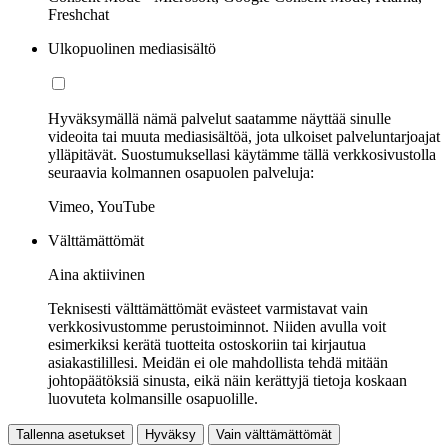
Freshchat
Ulkopuolinen mediasisältö
Hyväksymällä nämä palvelut saatamme näyttää sinulle
videoita tai muuta mediasisältöä, jota ulkoiset palveluntarjoajat
ylläpitävät. Suostumuksellasi käytämme tällä verkkosivustolla
seuraavia kolmannen osapuolen palveluja:
Vimeo, YouTube
Välttämättömät
Aina aktiivinen
Teknisesti välttämättömät evästeet varmistavat vain
verkkosivustomme perustoiminnot. Niiden avulla voit
esimerkiksi kerätä tuotteita ostoskoriin tai kirjautua
asiakastilillesi. Meidän ei ole mahdollista tehdä mitään
johtopäätöksiä sinusta, eikä näin kerättyjä tietoja koskaan
luovuteta kolmansille osapuolille.
Tallenna asetukset
Hyväksy
Vain välttämättömät