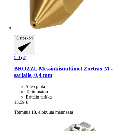
Ostoskori
5.0 (4)
BROZZL
Messinkisuuttimet Zortrax M -​
sarjalle, 0,4 mm
Sileä pinta
Tarttumaton
Erittäin tarkka
13,59 €
Toimitus 18. elokuuta mennessä