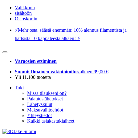
Valikkoon
sisältöön
Ostoskoriin
⚡️Mehr osta, säästä enemmän: 10% alennus filamentista ja
hartsista 10 kappaleesta alkaen! ⚡️
Varaosien etsiminen
Suomi: Ilmainen vakiotoimitus
alkaen 99,00 €
Yli 11.100 tuotetta
Tuki
Missä tilaukseni on?
Palautuslähetykset
Lähetyskulut
Maksuvaihtoehdot
Yhteystiedot
Kaikki asiakastukiaiheet