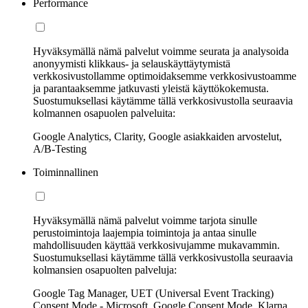
Performance
Hyväksymällä nämä palvelut voimme seurata ja analysoida
anonyymisti klikkaus- ja selauskäyttäytymistä
verkkosivustollamme optimoidaksemme verkkosivustoamme
ja parantaaksemme jatkuvasti yleistä käyttökokemusta.
Suostumuksellasi käytämme tällä verkkosivustolla seuraavia
kolmannen osapuolen palveluita:
Google Analytics, Clarity, Google asiakkaiden arvostelut,
A/B-Testing
Toiminnallinen
Hyväksymällä nämä palvelut voimme tarjota sinulle
perustoimintoja laajempia toimintoja ja antaa sinulle
mahdollisuuden käyttää verkkosivujamme mukavammin.
Suostumuksellasi käytämme tällä verkkosivustolla seuraavia
kolmansien osapuolten palveluja:
Google Tag Manager, UET (Universal Event Tracking)
Consent Mode - Microsoft, Google Consent Mode, Klarna,