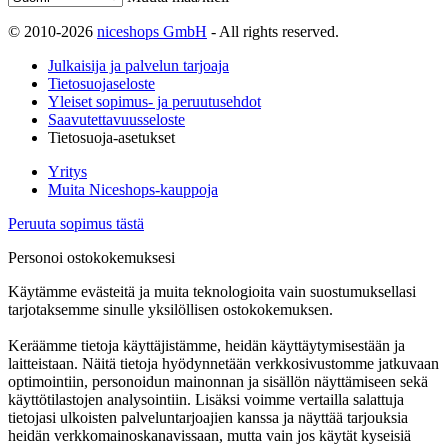
© 2010-2026
niceshops GmbH
- All rights reserved.
Julkaisija ja palvelun tarjoaja
Tietosuojaseloste
Yleiset sopimus- ja peruutusehdot
Saavutettavuusseloste
Tietosuoja-asetukset
Yritys
Muita Niceshops-kauppoja
Peruuta sopimus tästä
Personoi ostokokemuksesi
Käytämme evästeitä ja muita teknologioita vain suostumuksellasi
tarjotaksemme sinulle yksilöllisen ostokokemuksen.
Keräämme tietoja käyttäjistämme, heidän käyttäytymisestään ja
laitteistaan. Näitä tietoja hyödynnetään verkkosivustomme jatkuvaan
optimointiin, personoidun mainonnan ja sisällön näyttämiseen sekä
käyttötilastojen analysointiin. Lisäksi voimme vertailla salattuja
tietojasi ulkoisten palveluntarjoajien kanssa ja näyttää tarjouksia
heidän verkkomainoskanavissaan, mutta vain jos käytät kyseisiä