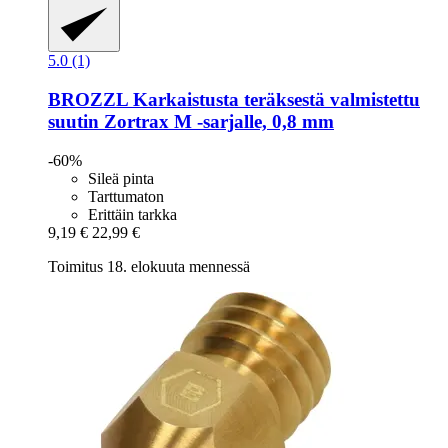
5.0 (1)
BROZZL
Karkaistusta teräksestä valmistettu
suutin Zortrax M -​sarjalle, 0,8 mm
-60%
Sileä pinta
Tarttumaton
Erittäin tarkka
9,19 €
22,99 €
Toimitus 18. elokuuta mennessä