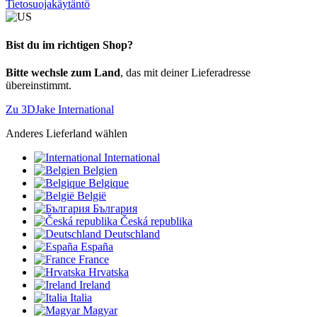
Tietosuojakäytäntö
Bist du im richtigen Shop?
Bitte wechsle zum Land
, das mit deiner Lieferadresse
übereinstimmt.
Zu 3DJake International
Anderes Lieferland wählen
International
Belgien
Belgique
België
България
Česká republika
Deutschland
España
France
Hrvatska
Ireland
Italia
Magyar