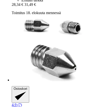
Erittäin tarkka
28,34 €
31,49 €
Toimitus 18. elokuuta mennessä
Ostoskori
4.9 (7)