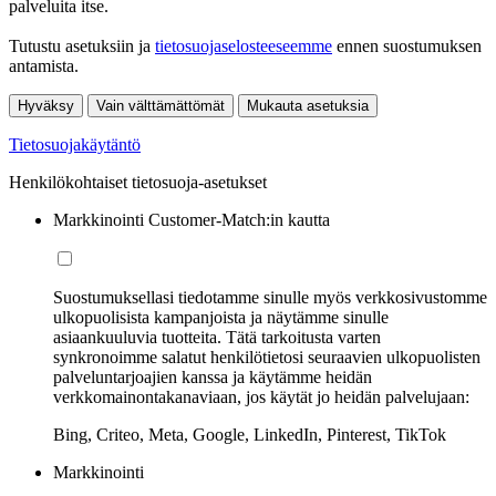
palveluita itse.
Tutustu asetuksiin ja
tietosuojaselosteeseemme
ennen suostumuksen
antamista.
Hyväksy
Vain välttämättömät
Mukauta asetuksia
Tietosuojakäytäntö
Henkilökohtaiset tietosuoja-asetukset
Markkinointi Customer-Match:in kautta
Suostumuksellasi tiedotamme sinulle myös verkkosivustomme
ulkopuolisista kampanjoista ja näytämme sinulle
asiaankuuluvia tuotteita. Tätä tarkoitusta varten
synkronoimme salatut henkilötietosi seuraavien ulkopuolisten
palveluntarjoajien kanssa ja käytämme heidän
verkkomainontakanaviaan, jos käytät jo heidän palvelujaan:
Bing, Criteo, Meta, Google, LinkedIn, Pinterest, TikTok
Markkinointi