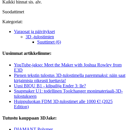
Kaikki hinnat sis. alv.
Suodattimet
Kategoriat:
Varaosat ja päivitykset
3D -tulostimien
Suuttimet (6)
Uusimmat artikkelimme:
YouTube-jakso: Meet the Maker with Joshua Rowley from
E3D
Pienen tekstin tulostus 3D-tulostimella paremmaksi: näin saat
kirjaimista oikeasti luettavia!
Uusi BIQU B1 - kilpailija Ender 3: lle?
Snapmaker U1: todellinen Toolchanger monimateriaali-3D-
tulostukseen
Huippuluokan FDM 3D-tulostimet alle 1000 €! (2025
Edition)
Tutustu kauppaan 3DJake:
DIAMANT Polymer