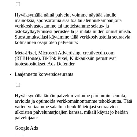
Hyväksymällä nämä palvelut voimme näyttää sinulle
mainoksia, sponsoroitua sisältöä tai alennuskampanjoita
verkkosivustostamme tai tuotteistamme selaus- ja
ostokäyttäytymisesi perusteella ja mitata niiden onnistumista.
Suostumuksellasi käytämme tällä verkkosivustolla seuraavia
kolmannen osapuolen palveluita:
Meta-Pixel, Microsoft Advertising, creativecdn.com
(RTBHouse), TikTok Pixel, Klikkauksiin perustuvat
tuotesuositukset, Ads Defender
Laajennettu konversioseuranta
Hyväksymällä tämän palvelun voimme paremmin seurata,
arvioida ja optimoida verkkomainontamme tehokkuutta. Tätä
varten vertaamme salattuja henkilötietojasi seuraavien
ulkoisten palveluntarjoajien kanssa, mikäli käytät jo heidän
palvelujaan:
Google Ads