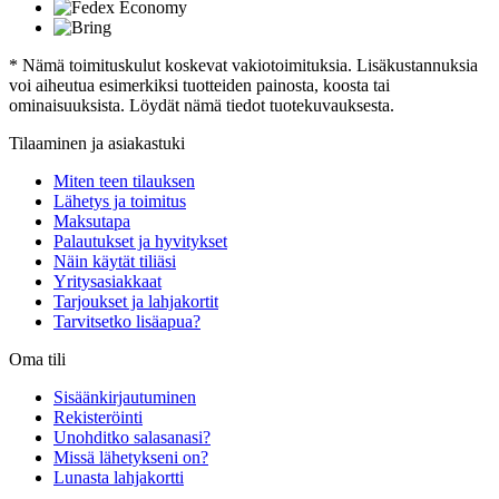
* Nämä toimituskulut koskevat vakiotoimituksia. Lisäkustannuksia
voi aiheutua esimerkiksi tuotteiden painosta, koosta tai
ominaisuuksista. Löydät nämä tiedot tuotekuvauksesta.
Tilaaminen ja asiakastuki
Miten teen tilauksen
Lähetys ja toimitus
Maksutapa
Palautukset ja hyvitykset
Näin käytät tiliäsi
Yritysasiakkaat
Tarjoukset ja lahjakortit
Tarvitsetko lisäapua?
Oma tili
Sisäänkirjautuminen
Rekisteröinti
Unohditko salasanasi?
Missä lähetykseni on?
Lunasta lahjakortti