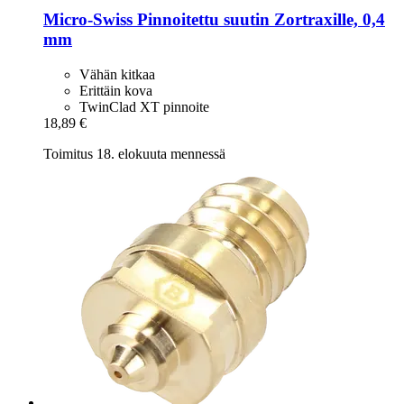
Micro-Swiss
Pinnoitettu suutin Zortraxille, 0,4
mm
Vähän kitkaa
Erittäin kova
TwinClad XT pinnoite
18,89 €
Toimitus 18. elokuuta mennessä