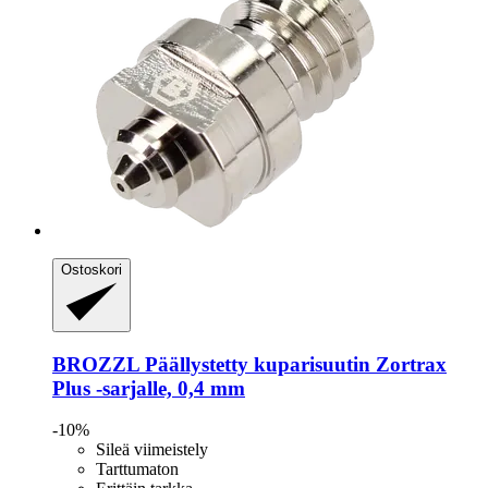
Ostoskori
BROZZL
Päällystetty kuparisuutin Zortrax
Plus -​sarjalle, 0,4 mm
-10%
Sileä viimeistely
Tarttumaton