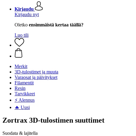
Kirjaudu
Kirjaudu nyt
Oletko
ensimmäistä kertaa täällä?
Luo tili
Merkit
3D-tulostimet ja muuta
Varaosat ja päivitykset
Filamentit
Resin
Tarvikkeet
⚡ Alennus
🔥 Uusi
Zortrax 3D-tulostimen suuttimet
Suodata & lajitella