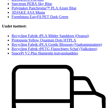
Spectrum PEBA Sky Blue
Polymaker Panchroma™ PLA Azure Blue
3DJAKE ASA Musta
Formfutura EasyFil PET Dark Green
Uudet tuotteet:
Recycling Fabrik rPLA Milder Sanddorn (Oranssi)
Protopasta Yellow Quantum Dots HTPLA
Recycling Fabrik rPLA Gentle Blossom (Vaaleanpunainen)
Recycling Fabrik rPETG Flauschiges Schaf (Valkoinen)
SpacePi V2 Plus filamentin kuivauslaatikko