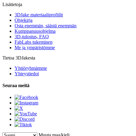
Lisätietoja
3DJake materiaaliprofiilit
Ohjekirja
Osta enemmän, säästä enemmän
Kumppanuusohjelma
3D-tulostus, FAQ
FabLabs tukeminen
Me ja ympäristömme
Tietoa 3DJakesta
Yhtiöryhmämme
Yhteystiedot
Seuraa meitä
Muuta maa/kieli