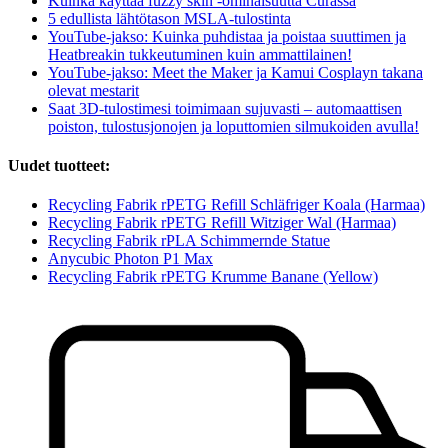
Kuinka käyttää fuzzy skin -ominaisuutta Curassa
5 edullista lähtötason MSLA-tulostinta
YouTube-jakso: Kuinka puhdistaa ja poistaa suuttimen ja
Heatbreakin tukkeutuminen kuin ammattilainen!
YouTube-jakso: Meet the Maker ja Kamui Cosplayn takana
olevat mestarit
Saat 3D-tulostimesi toimimaan sujuvasti – automaattisen
poiston, tulostusjonojen ja loputtomien silmukoiden avulla!
Uudet tuotteet:
Recycling Fabrik rPETG Refill Schläfriger Koala (Harmaa)
Recycling Fabrik rPETG Refill Witziger Wal (Harmaa)
Recycling Fabrik rPLA Schimmernde Statue
Anycubic Photon P1 Max
Recycling Fabrik rPETG Krumme Banane (Yellow)