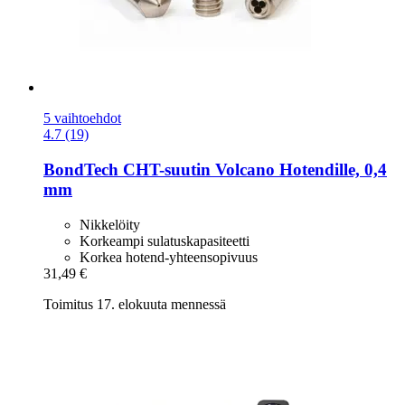
5 vaihtoehdot
4.7 (19)
BondTech
CHT-​suutin Volcano Hotendille, 0,4
mm
Nikkelöity
Korkeampi sulatuskapasiteetti
Korkea hotend-yhteensopivuus
31,49 €
Toimitus 17. elokuuta mennessä