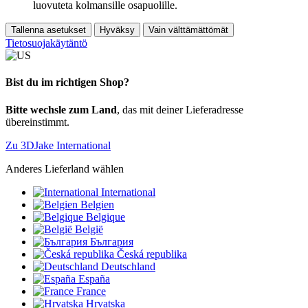
luovuteta kolmansille osapuolille.
Tallenna asetukset
Hyväksy
Vain välttämättömät
Tietosuojakäytäntö
Bist du im richtigen Shop?
Bitte wechsle zum Land
, das mit deiner Lieferadresse
übereinstimmt.
Zu 3DJake International
Anderes Lieferland wählen
International
Belgien
Belgique
België
България
Česká republika
Deutschland
España
France
Hrvatska