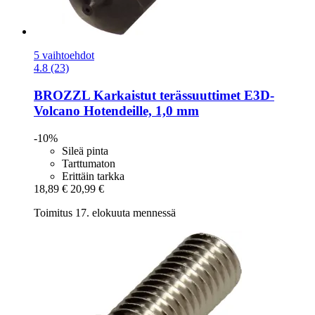
5 vaihtoehdot
4.8 (23)
BROZZL
Karkaistut terässuuttimet E3D-​
Volcano Hotendeille, 1,0 mm
-10%
Sileä pinta
Tarttumaton
Erittäin tarkka
18,89 €
20,99 €
Toimitus 17. elokuuta mennessä