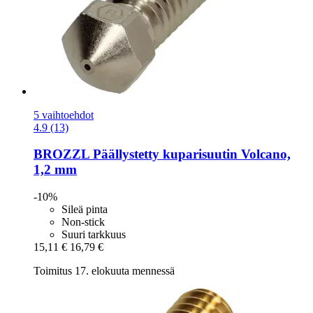
5 vaihtoehdot
4.9 (13)
BROZZL
Päällystetty kuparisuutin Volcano,
1,2 mm
-10%
Sileä pinta
Non-stick
Suuri tarkkuus
15,11 €
16,79 €
Toimitus 17. elokuuta mennessä