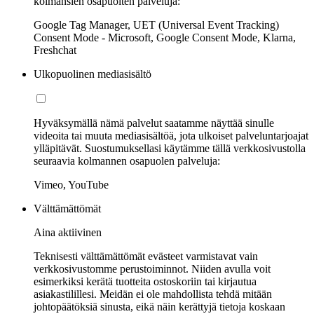
kolmansien osapuolten palveluja:
Google Tag Manager, UET (Universal Event Tracking)
Consent Mode - Microsoft, Google Consent Mode, Klarna,
Freshchat
Ulkopuolinen mediasisältö
Hyväksymällä nämä palvelut saatamme näyttää sinulle
videoita tai muuta mediasisältöä, jota ulkoiset palveluntarjoajat
ylläpitävät. Suostumuksellasi käytämme tällä verkkosivustolla
seuraavia kolmannen osapuolen palveluja:
Vimeo, YouTube
Välttämättömät
Aina aktiivinen
Teknisesti välttämättömät evästeet varmistavat vain
verkkosivustomme perustoiminnot. Niiden avulla voit
esimerkiksi kerätä tuotteita ostoskoriin tai kirjautua
asiakastilillesi. Meidän ei ole mahdollista tehdä mitään
johtopäätöksiä sinusta, eikä näin kerättyjä tietoja koskaan