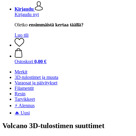
Kirjaudu
Kirjaudu nyt
Oletko
ensimmäistä kertaa täällä?
Luo tili
Ostoskori
0,00 €
Merkit
3D-tulostimet ja muuta
Varaosat ja päivitykset
Filamentit
Resin
Tarvikkeet
⚡ Alennus
🔥 Uusi
Volcano 3D-tulostimen suuttimet