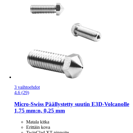
3 vaihtoehdot
4.6 (29)
Micro-Swiss
Päällystetty suutin E3D-​Volcanolle
1,75 mm:n, 0,25 mm
Matala kitka
Erittäin kova
TwinClad XT-pinnoite