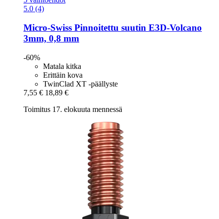
5.0 (4)
Micro-Swiss
Pinnoitettu suutin E3D-​Volcano
3mm, 0,8 mm
-60%
Matala kitka
Erittäin kova
TwinClad XT -päällyste
7,55 €
18,89 €
Toimitus 17. elokuuta mennessä