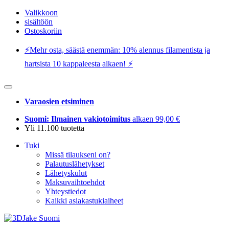
Valikkoon
sisältöön
Ostoskoriin
⚡️Mehr osta, säästä enemmän: 10% alennus filamentista ja
hartsista 10 kappaleesta alkaen! ⚡️
Varaosien etsiminen
Suomi: Ilmainen vakiotoimitus
alkaen 99,00 €
Yli 11.100 tuotetta
Tuki
Missä tilaukseni on?
Palautuslähetykset
Lähetyskulut
Maksuvaihtoehdot
Yhteystiedot
Kaikki asiakastukiaiheet