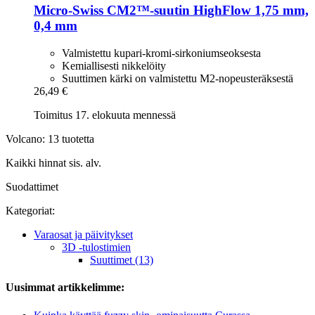
Micro-Swiss
CM2™-​suutin HighFlow 1,75 mm,
0,4 mm
Valmistettu kupari-kromi-sirkoniumseoksesta
Kemiallisesti nikkelöity
Suuttimen kärki on valmistettu M2-nopeusteräksestä
26,49 €
Toimitus 17. elokuuta mennessä
Volcano: 13 tuotetta
Kaikki hinnat sis. alv.
Suodattimet
Kategoriat:
Varaosat ja päivitykset
3D -tulostimien
Suuttimet (13)
Uusimmat artikkelimme: