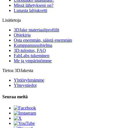
Unohditko salasanasi?
Missä lähetykseni on?
Lunasta lahjakortti
Lisätietoja
3DJake materiaaliprofiilit
Ohjekirja
Osta enemmän, säästä enemmän
Kumppanuusohjelma
3D-tulostus, FAQ
FabLabs tukeminen
Me ja ympäristömme
Tietoa 3DJakesta
Yhtiöryhmämme
Yhteystiedot
Seuraa meitä