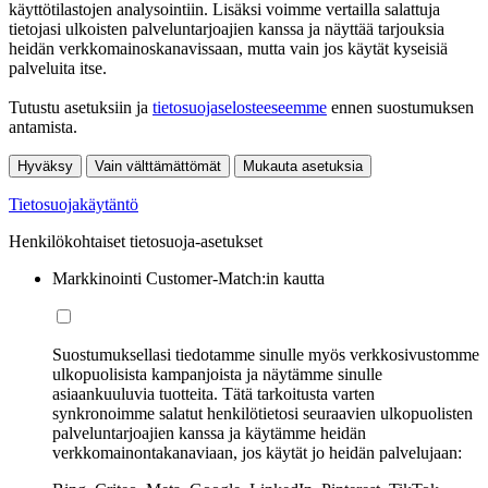
käyttötilastojen analysointiin. Lisäksi voimme vertailla salattuja
tietojasi ulkoisten palveluntarjoajien kanssa ja näyttää tarjouksia
heidän verkkomainoskanavissaan, mutta vain jos käytät kyseisiä
palveluita itse.
Tutustu asetuksiin ja
tietosuojaselosteeseemme
ennen suostumuksen
antamista.
Hyväksy
Vain välttämättömät
Mukauta asetuksia
Tietosuojakäytäntö
Henkilökohtaiset tietosuoja-asetukset
Markkinointi Customer-Match:in kautta
Suostumuksellasi tiedotamme sinulle myös verkkosivustomme
ulkopuolisista kampanjoista ja näytämme sinulle
asiaankuuluvia tuotteita. Tätä tarkoitusta varten
synkronoimme salatut henkilötietosi seuraavien ulkopuolisten
palveluntarjoajien kanssa ja käytämme heidän
verkkomainontakanaviaan, jos käytät jo heidän palvelujaan: