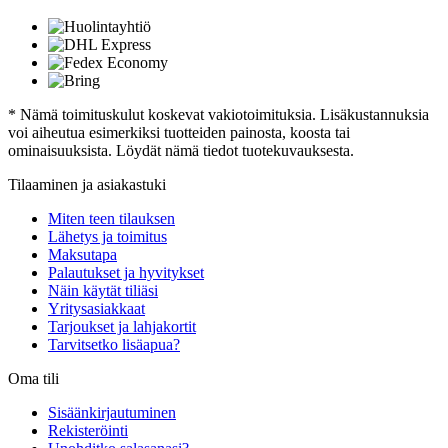
* Nämä toimituskulut koskevat vakiotoimituksia. Lisäkustannuksia
voi aiheutua esimerkiksi tuotteiden painosta, koosta tai
ominaisuuksista. Löydät nämä tiedot tuotekuvauksesta.
Tilaaminen ja asiakastuki
Miten teen tilauksen
Lähetys ja toimitus
Maksutapa
Palautukset ja hyvitykset
Näin käytät tiliäsi
Yritysasiakkaat
Tarjoukset ja lahjakortit
Tarvitsetko lisäapua?
Oma tili
Sisäänkirjautuminen
Rekisteröinti