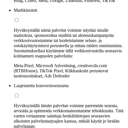
Bing, Criteo, Meta, Google, LinkedIn, Pinterest, TikTok
Markkinointi
Hyväksymällä nämä palvelut voimme näyttää sinulle
mainoksia, sponsoroitua sisältöä tai alennuskampanjoita
verkkosivustostamme tai tuotteistamme selaus- ja
ostokäyttäytymisesi perusteella ja mitata niiden onnistumista.
Suostumuksellasi käytämme tällä verkkosivustolla seuraavia
kolmannen osapuolen palveluita:
Meta-Pixel, Microsoft Advertising, creativecdn.com
(RTBHouse), TikTok Pixel, Klikkauksiin perustuvat
tuotesuositukset, Ads Defender
Laajennettu konversioseuranta
Hyväksymällä tämän palvelun voimme paremmin seurata,
arvioida ja optimoida verkkomainontamme tehokkuutta. Tätä
varten vertaamme salattuja henkilötietojasi seuraavien
ulkoisten palveluntarjoajien kanssa, mikäli käytät jo heidän
palvelujaan: