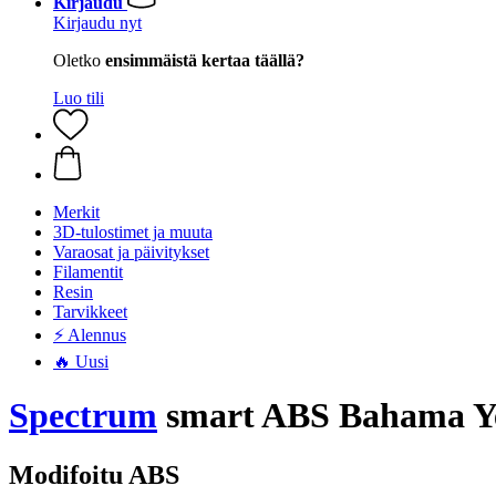
Kirjaudu
Kirjaudu nyt
Oletko
ensimmäistä kertaa täällä?
Luo tili
Merkit
3D-tulostimet ja muuta
Varaosat ja päivitykset
Filamentit
Resin
Tarvikkeet
⚡ Alennus
🔥 Uusi
Spectrum
smart ABS Bahama Yel
Modifoitu ABS