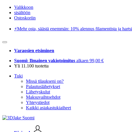
Valikkoon
sisältöön
Ostoskoriin
⚡️Mehr osta, säästä enemmän: 10% alennus filamentista ja hartsi
Varaosien etsiminen
Suomi: Ilmainen vakiotoimitus
alkaen 99,00 €
Yli 11.100 tuotetta
Tuki
Missä tilaukseni on?
Palautuslähetykset
Lähetyskulut
Maksuvaihtoehdot
Yhteystiedot
Kaikki asiakastukiaiheet