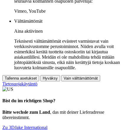
seuraavia kolmannen osapuolen palveluja:
Vimeo, YouTube
Välttämättömät
Aina aktiivinen
Teknisesti välttämättömät evästeet varmistavat vain
verkkosivustomme perustoiminnot. Niiden avulla voit
esimerkiksi kerätä tuotteita ostoskoriin tai kirjautua
asiakastilillesi. Meidän ei ole mahdollista tehdä mitään
johtopäätöksiä sinusta, eikä näin kerättyjä tietoja koskaan
luovuteta kolmansille osapuolille.
Tallenna asetukset
Hyväksy
Vain välttämättömät
Tietosuojakäytäntö
Bist du im richtigen Shop?
Bitte wechsle zum Land
, das mit deiner Lieferadresse
übereinstimmt.
Zu 3DJake International