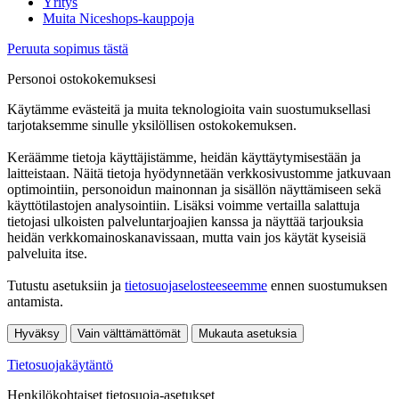
Yritys
Muita Niceshops-kauppoja
Peruuta sopimus tästä
Personoi ostokokemuksesi
Käytämme evästeitä ja muita teknologioita vain suostumuksellasi
tarjotaksemme sinulle yksilöllisen ostokokemuksen.
Keräämme tietoja käyttäjistämme, heidän käyttäytymisestään ja
laitteistaan. Näitä tietoja hyödynnetään verkkosivustomme jatkuvaan
optimointiin, personoidun mainonnan ja sisällön näyttämiseen sekä
käyttötilastojen analysointiin. Lisäksi voimme vertailla salattuja
tietojasi ulkoisten palveluntarjoajien kanssa ja näyttää tarjouksia
heidän verkkomainoskanavissaan, mutta vain jos käytät kyseisiä
palveluita itse.
Tutustu asetuksiin ja
tietosuojaselosteeseemme
ennen suostumuksen
antamista.
Hyväksy
Vain välttämättömät
Mukauta asetuksia
Tietosuojakäytäntö
Henkilökohtaiset tietosuoja-asetukset