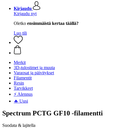
Kirjaudu
Kirjaudu nyt
Oletko
ensimmäistä kertaa täällä?
Luo tili
Merkit
3D-tulostimet ja muuta
Varaosat ja päivitykset
Filamentit
Resin
Tarvikkeet
⚡ Alennus
🔥 Uusi
Spectrum PCTG GF10 -filamentti
Suodata & lajitella