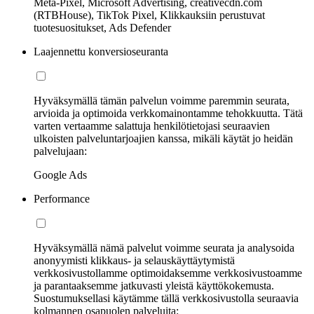
Meta-Pixel, Microsoft Advertising, creativecdn.com
(RTBHouse), TikTok Pixel, Klikkauksiin perustuvat
tuotesuositukset, Ads Defender
Laajennettu konversioseuranta
Hyväksymällä tämän palvelun voimme paremmin seurata,
arvioida ja optimoida verkkomainontamme tehokkuutta. Tätä
varten vertaamme salattuja henkilötietojasi seuraavien
ulkoisten palveluntarjoajien kanssa, mikäli käytät jo heidän
palvelujaan:
Google Ads
Performance
Hyväksymällä nämä palvelut voimme seurata ja analysoida
anonyymisti klikkaus- ja selauskäyttäytymistä
verkkosivustollamme optimoidaksemme verkkosivustoamme
ja parantaaksemme jatkuvasti yleistä käyttökokemusta.
Suostumuksellasi käytämme tällä verkkosivustolla seuraavia
kolmannen osapuolen palveluita: