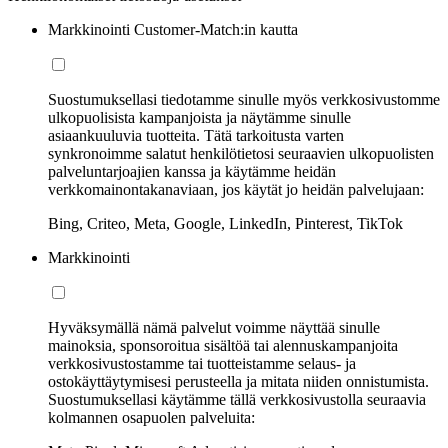
Markkinointi Customer-Match:in kautta
Suostumuksellasi tiedotamme sinulle myös verkkosivustomme
ulkopuolisista kampanjoista ja näytämme sinulle
asiaankuuluvia tuotteita. Tätä tarkoitusta varten
synkronoimme salatut henkilötietosi seuraavien ulkopuolisten
palveluntarjoajien kanssa ja käytämme heidän
verkkomainontakanaviaan, jos käytät jo heidän palvelujaan:
Bing, Criteo, Meta, Google, LinkedIn, Pinterest, TikTok
Markkinointi
Hyväksymällä nämä palvelut voimme näyttää sinulle
mainoksia, sponsoroitua sisältöä tai alennuskampanjoita
verkkosivustostamme tai tuotteistamme selaus- ja
ostokäyttäytymisesi perusteella ja mitata niiden onnistumista.
Suostumuksellasi käytämme tällä verkkosivustolla seuraavia
kolmannen osapuolen palveluita: