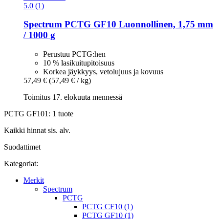
5.0 (1)
Spectrum
PCTG GF10 Luonnollinen, 1,75 mm
/ 1000 g
Perustuu PCTG:hen
10 % lasikuitupitoisuus
Korkea jäykkyys, vetolujuus ja kovuus
57,49 €
(57,49 € / kg)
Toimitus 17. elokuuta mennessä
PCTG GF101: 1 tuote
Kaikki hinnat sis. alv.
Suodattimet
Kategoriat:
Merkit
Spectrum
PCTG
PCTG CF10 (1)
PCTG GF10 (1)