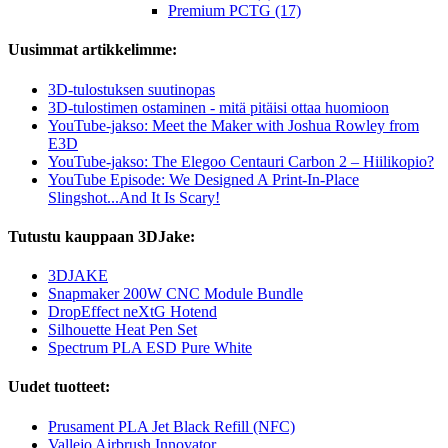
Premium PCTG (17)
Uusimmat artikkelimme:
3D-tulostuksen suutinopas
3D-tulostimen ostaminen - mitä pitäisi ottaa huomioon
YouTube-jakso: Meet the Maker with Joshua Rowley from
E3D
YouTube-jakso: The Elegoo Centauri Carbon 2 – Hiilikopio?
YouTube Episode: We Designed A Print-In-Place
Slingshot...And It Is Scary!
Tutustu kauppaan 3DJake:
3DJAKE
Snapmaker 200W CNC Module Bundle
DropEffect neXtG Hotend
Silhouette Heat Pen Set
Spectrum PLA ESD Pure White
Uudet tuotteet:
Prusament PLA Jet Black Refill (NFC)
Vallejo Airbrush Innovator