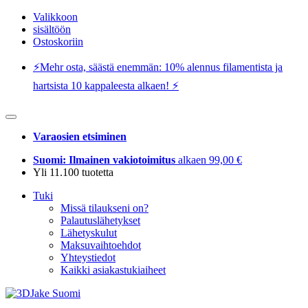
Valikkoon
sisältöön
Ostoskoriin
⚡️Mehr osta, säästä enemmän: 10% alennus filamentista ja
hartsista 10 kappaleesta alkaen! ⚡️
Varaosien etsiminen
Suomi: Ilmainen vakiotoimitus
alkaen 99,00 €
Yli 11.100 tuotetta
Tuki
Missä tilaukseni on?
Palautuslähetykset
Lähetyskulut
Maksuvaihtoehdot
Yhteystiedot
Kaikki asiakastukiaiheet