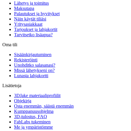
Lähetys ja toimitus
Maksutapa
Palautukset ja hyvitykset
Näin käytät tiliäsi
Yritysasiakkaat
Tarjoukset ja lahjakortit
Tarvitsetko lisäapua?
Oma tili
Sisäänkirjautuminen
Rekisteröinti
Unohditko salasanasi?
Missä lähetykseni on?
Lunasta lahjakortti
Lisätietoja
3DJake materiaaliprofiilit
Ohjekirja
Osta enemmän, säästä enemmän
Kumppanuusohjelma
3D-tulostus, FAQ
FabLabs tukeminen
Me ja ympäristömme