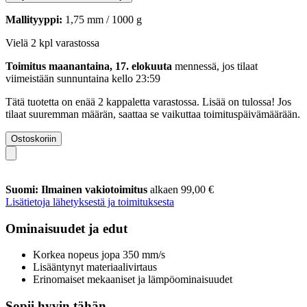
Mallityyppi:
1,75 mm / 1000 g
Vielä 2 kpl varastossa
Toimitus maanantaina, 17. elokuuta
mennessä, jos tilaat
viimeistään
sunnuntaina kello 23:59
Tätä tuotetta on enää 2 kappaletta varastossa. Lisää on tulossa! Jos
tilaat suuremman määrän, saattaa se vaikuttaa toimituspäivämäärään.
Ostoskoriin
Suomi: Ilmainen vakiotoimitus
alkaen 99,00 €
Lisätietoja lähetyksestä ja toimituksesta
Ominaisuudet ja edut
Korkea nopeus jopa 350 mm/s
Lisääntynyt materiaalivirtaus
Erinomaiset mekaaniset ja lämpöominaisuudet
Sopii hyvin tähän