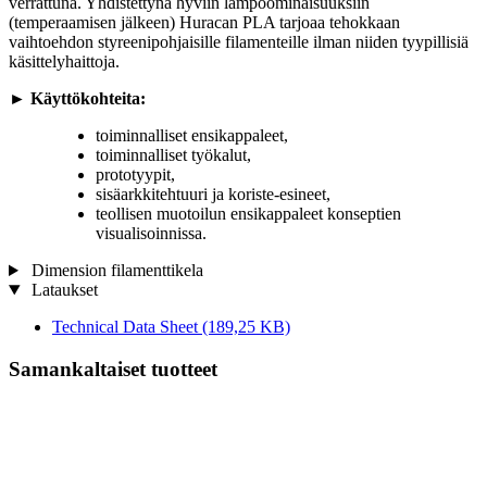
verrattuna. Yhdistettynä hyviin lämpöominaisuuksiin
(temperaamisen jälkeen) Huracan PLA tarjoaa tehokkaan
vaihtoehdon styreenipohjaisille filamenteille ilman niiden tyypillisiä
käsittelyhaittoja.
►
Käyttökohteita:
toiminnalliset ensikappaleet,
toiminnalliset työkalut,
prototyypit,
sisäarkkitehtuuri ja koriste-esineet,
teollisen muotoilun ensikappaleet konseptien
visualisoinnissa.
Dimension filamenttikela
Lataukset
Technical Data Sheet
(189,25 KB)
Samankaltaiset tuotteet