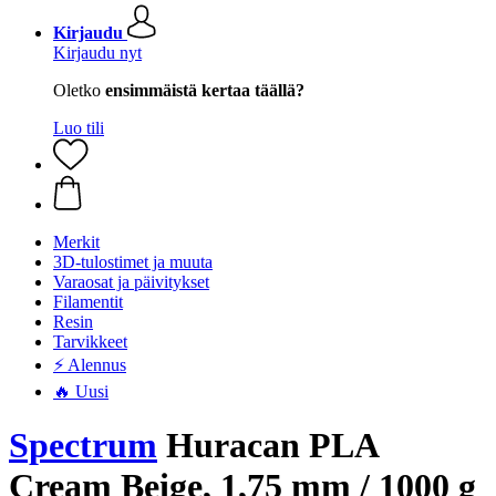
Kirjaudu
Kirjaudu nyt
Oletko
ensimmäistä kertaa täällä?
Luo tili
Merkit
3D-tulostimet ja muuta
Varaosat ja päivitykset
Filamentit
Resin
Tarvikkeet
⚡ Alennus
🔥 Uusi
Spectrum
Huracan PLA
Cream Beige, 1,75 mm / 1000 g