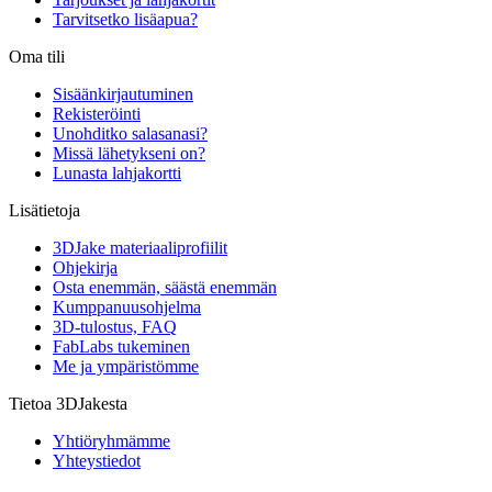
Tarvitsetko lisäapua?
Oma tili
Sisäänkirjautuminen
Rekisteröinti
Unohditko salasanasi?
Missä lähetykseni on?
Lunasta lahjakortti
Lisätietoja
3DJake materiaaliprofiilit
Ohjekirja
Osta enemmän, säästä enemmän
Kumppanuusohjelma
3D-tulostus, FAQ
FabLabs tukeminen
Me ja ympäristömme
Tietoa 3DJakesta
Yhtiöryhmämme
Yhteystiedot