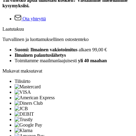
Tarvitsetko apua tilaustasi koskien? Vastaamme mielellämme
kysymyksiisi.
Ota yhteyttä
Laatutakuu
Turvallinen ja luottamuksellinen ostostenteko
Suomi: Ilmainen vakiotoimitus
alkaen 99,00 €
Ilmainen palautuslähetys
Toimitamme maailmanlaajuisesti
yli 40 maahan
Mukavat maksutavat
Tilisiirto