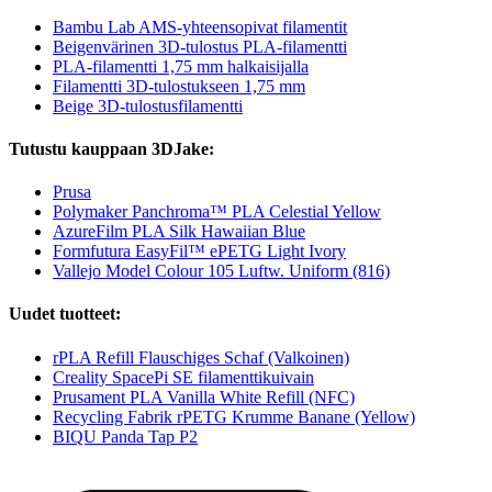
Bambu Lab AMS-yhteensopivat filamentit
Beigenvärinen 3D-tulostus PLA-filamentti
PLA-filamentti 1,75 mm halkaisijalla
Filamentti 3D-tulostukseen 1,75 mm
Beige 3D-tulostusfilamentti
Tutustu kauppaan 3DJake:
Prusa
Polymaker Panchroma™ PLA Celestial Yellow
AzureFilm PLA Silk Hawaiian Blue
Formfutura EasyFil™ ePETG Light Ivory
Vallejo Model Colour 105 Luftw. Uniform (816)
Uudet tuotteet:
rPLA Refill Flauschiges Schaf (Valkoinen)
Creality SpacePi SE filamenttikuivain
Prusament PLA Vanilla White Refill (NFC)
Recycling Fabrik rPETG Krumme Banane (Yellow)
BIQU Panda Tap P2