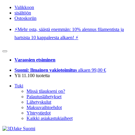
Valikkoon
sisältöön
Ostoskoriin
⚡️Mehr osta, säästä enemmän: 10% alennus filamentista ja
hartsista 10 kappaleesta alkaen! ⚡️
Varaosien etsiminen
Suomi: Ilmainen vakiotoimitus
alkaen 99,00 €
Yli 11.100 tuotetta
Tuki
Missä tilaukseni on?
Palautuslähetykset
Lähetyskulut
Maksuvaihtoehdot
Yhteystiedot
Kaikki asiakastukiaiheet