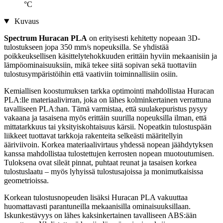
°C
Kuvaus
Spectrum Huracan PLA
on erityisesti kehitetty nopeaan 3D-
tulostukseen jopa 350 mm/s nopeuksilla. Se yhdistää
poikkeuksellisen käsittelytehokkuuden erittäin hyviin mekaanisiin ja
lämpöominaisuuksiin, mikä tekee siitä sopivan sekä tuottaviin
tulostusympäristöihin että vaativiin toiminnallisiin osiin.
Kemiallisen koostumuksen tarkka optimointi mahdollistaa Huracan
PLA:lle materiaalivirran, joka on lähes kolminkertainen verrattuna
tavalliseen PLA:han. Tämä varmistaa, että suulakepuristus pysyy
vakaana ja tasaisena myös erittäin suurilla nopeuksilla ilman, että
mittatarkkuus tai yksityiskohtaisuus kärsii. Nopeatkin tulostuspään
liikkeet tuottavat tarkkoja rakenteita selkeästi määritellyin
ääriviivoin. Korkea materiaalivirtaus yhdessä nopean jäähdytyksen
kanssa mahdollistaa tulostettujen kerrosten nopean muotoutumisen.
Tuloksena ovat sileät pinnat, puhtaat reunat ja tasaisen korkea
tulostuslaatu – myös lyhyissä tulostusajoissa ja monimutkaisissa
geometrioissa.
Korkean tulostusnopeuden lisäksi Huracan PLA vakuuttaa
huomattavasti parantuneilla mekaanisilla ominaisuuksillaan.
Iskunkestävyys on lähes kaksinkertainen tavalliseen ABS:ään