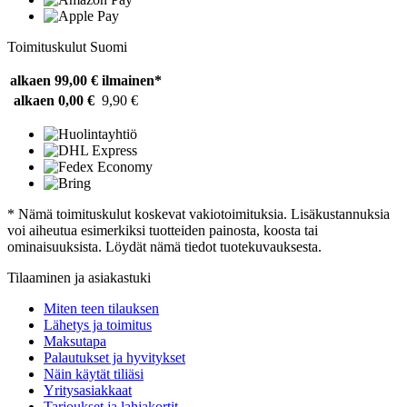
Toimituskulut Suomi
alkaen 99,00 €
ilmainen*
alkaen 0,00 €
9,90 €
* Nämä toimituskulut koskevat vakiotoimituksia. Lisäkustannuksia
voi aiheutua esimerkiksi tuotteiden painosta, koosta tai
ominaisuuksista. Löydät nämä tiedot tuotekuvauksesta.
Tilaaminen ja asiakastuki
Miten teen tilauksen
Lähetys ja toimitus
Maksutapa
Palautukset ja hyvitykset
Näin käytät tiliäsi
Yritysasiakkaat
Tarjoukset ja lahjakortit