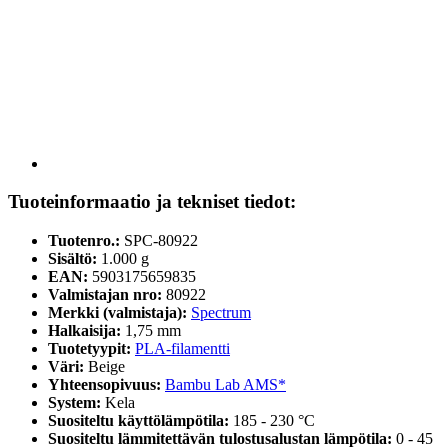
Tuoteinformaatio ja tekniset tiedot:
Tuotenro.:
SPC-80922
Sisältö:
1.000 g
EAN:
5903175659835
Valmistajan nro:
80922
Merkki (valmistaja):
Spectrum
Halkaisija:
1,75 mm
Tuotetyypit:
PLA-filamentti
Väri:
Beige
Yhteensopivuus:
Bambu Lab AMS*
System:
Kela
Suositeltu käyttölämpötila:
185 - 230 °C
Suositeltu lämmitettävän tulostusalustan lämpötila:
0 - 45