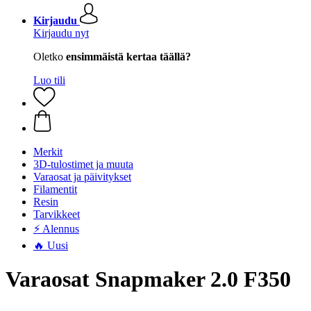
Kirjaudu
Kirjaudu nyt
Oletko
ensimmäistä kertaa täällä?
Luo tili
Merkit
3D-tulostimet ja muuta
Varaosat ja päivitykset
Filamentit
Resin
Tarvikkeet
⚡ Alennus
🔥 Uusi
Varaosat Snapmaker 2.0 F350