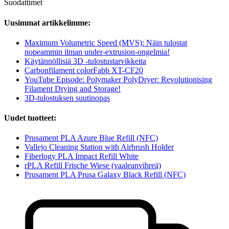
Suodattimet
Uusimmat artikkelimme:
Maximum Volumetric Speed (MVS): Näin tulostat
nopeammin ilman under-extrusion-ongelmia!
Käytännöllisiä 3D -tulostustarvikkeita
Carbonfilament colorFabb XT-CF20
YouTube Episode: Polymaker PolyDryer: Revolutionising
Filament Drying and Storage!
3D-tulostuksen suutinopas
Uudet tuotteet:
Prusament PLA Azure Blue Refill (NFC)
Vallejo Cleaning Station with Airbrush Holder
Fiberlogy PLA Impact Refill White
rPLA Refill Frische Wiese (vaaleanvihreä)
Prusament PLA Prusa Galaxy Black Refill (NFC)