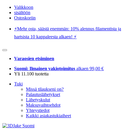
Valikkoon
sisältöön
Ostoskoriin
⚡️Mehr osta, säästä enemmän: 10% alennus filamentista ja
hartsista 10 kappaleesta alkaen! ⚡️
Varaosien etsiminen
Suomi: Ilmainen vakiotoimitus
alkaen 99,00 €
Yli 11.100 tuotetta
Tuki
Missä tilaukseni on?
Palautuslähetykset
Lähetyskulut
Maksuvaihtoehdot
Yhteystiedot
Kaikki asiakastukiaiheet