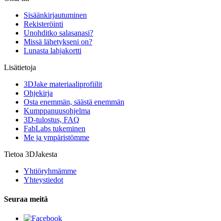
Sisäänkirjautuminen
Rekisteröinti
Unohditko salasanasi?
Missä lähetykseni on?
Lunasta lahjakortti
Lisätietoja
3DJake materiaaliprofiilit
Ohjekirja
Osta enemmän, säästä enemmän
Kumppanuusohjelma
3D-tulostus, FAQ
FabLabs tukeminen
Me ja ympäristömme
Tietoa 3DJakesta
Yhtiöryhmämme
Yhteystiedot
Seuraa meitä