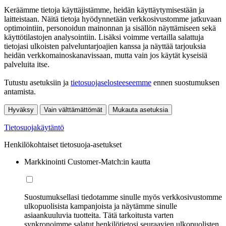
Keräämme tietoja käyttäjistämme, heidän käyttäytymisestään ja
laitteistaan. Näitä tietoja hyödynnetään verkkosivustomme jatkuvaan
optimointiin, personoidun mainonnan ja sisällön näyttämiseen sekä
käyttötilastojen analysointiin. Lisäksi voimme vertailla salattuja
tietojasi ulkoisten palveluntarjoajien kanssa ja näyttää tarjouksia
heidän verkkomainoskanavissaan, mutta vain jos käytät kyseisiä
palveluita itse.
Tutustu asetuksiin ja
tietosuojaselosteeseemme
ennen suostumuksen
antamista.
Hyväksy
Vain välttämättömät
Mukauta asetuksia
Tietosuojakäytäntö
Henkilökohtaiset tietosuoja-asetukset
Markkinointi Customer-Match:in kautta
Suostumuksellasi tiedotamme sinulle myös verkkosivustomme
ulkopuolisista kampanjoista ja näytämme sinulle
asiaankuuluvia tuotteita. Tätä tarkoitusta varten
synkronoimme salatut henkilötietosi seuraavien ulkopuolisten