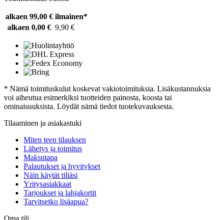
alkaen 99,00 €
ilmainen*
alkaen 0,00 €
9,90 €
* Nämä toimituskulut koskevat vakiotoimituksia. Lisäkustannuksia
voi aiheutua esimerkiksi tuotteiden painosta, koosta tai
ominaisuuksista. Löydät nämä tiedot tuotekuvauksesta.
Tilaaminen ja asiakastuki
Miten teen tilauksen
Lähetys ja toimitus
Maksutapa
Palautukset ja hyvitykset
Näin käytät tiliäsi
Yritysasiakkaat
Tarjoukset ja lahjakortit
Tarvitsetko lisäapua?
Oma tili