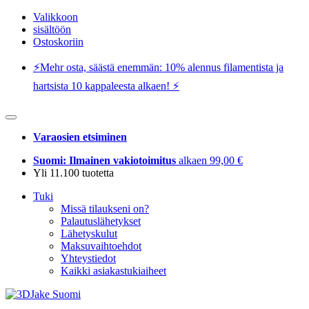
Valikkoon
sisältöön
Ostoskoriin
⚡️Mehr osta, säästä enemmän: 10% alennus filamentista ja
hartsista 10 kappaleesta alkaen! ⚡️
Varaosien etsiminen
Suomi: Ilmainen vakiotoimitus
alkaen 99,00 €
Yli 11.100 tuotetta
Tuki
Missä tilaukseni on?
Palautuslähetykset
Lähetyskulut
Maksuvaihtoehdot
Yhteystiedot
Kaikki asiakastukiaiheet