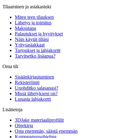
Tilaaminen ja asiakastuki
Miten teen tilauksen
Lähetys ja toimitus
Maksutapa
Palautukset ja hyvitykset
Näin käytät tiliäsi
Yritysasiakkaat
Tarjoukset ja lahjakortit
Tarvitsetko lisäapua?
Oma tili
Sisäänkirjautuminen
Rekisteröinti
Unohditko salasanasi?
Missä lähetykseni on?
Lunasta lahjakortti
Lisätietoja
3DJake materiaaliprofiilit
Ohjekirja
Osta enemmän, säästä enemmän
Kumppanuusohjelma