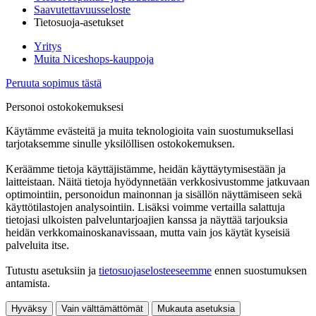
Saavutettavuusseloste
Tietosuoja-asetukset
Yritys
Muita Niceshops-kauppoja
Peruuta sopimus tästä
Personoi ostokokemuksesi
Käytämme evästeitä ja muita teknologioita vain suostumuksellasi
tarjotaksemme sinulle yksilöllisen ostokokemuksen.
Keräämme tietoja käyttäjistämme, heidän käyttäytymisestään ja
laitteistaan. Näitä tietoja hyödynnetään verkkosivustomme jatkuvaan
optimointiin, personoidun mainonnan ja sisällön näyttämiseen sekä
käyttötilastojen analysointiin. Lisäksi voimme vertailla salattuja
tietojasi ulkoisten palveluntarjoajien kanssa ja näyttää tarjouksia
heidän verkkomainoskanavissaan, mutta vain jos käytät kyseisiä
palveluita itse.
Tutustu asetuksiin ja
tietosuojaselosteeseemme
ennen suostumuksen
antamista.
Hyväksy
Vain välttämättömät
Mukauta asetuksia