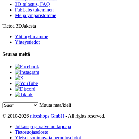
3D-tulostus, FAQ
FabLabs tukeminen
Me ja ympäristömme
Tietoa 3DJakesta
Yhtiöryhmämme
Yhteystiedot
Seuraa meitä
Muuta maa/kieli
© 2010-2026
niceshops GmbH
- All rights reserved.
Julkaisija ja palvelun tarjoaja
Tietosuojaseloste
Yleiset sopimus- ja peruutusehdot