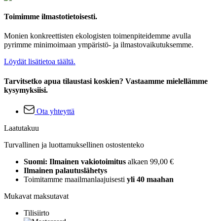
Toimimme ilmastotietoisesti.
Monien konkreettisten ekologisten toimenpiteidemme avulla
pyrimme minimoimaan ympäristö- ja ilmastovaikutuksemme.
Löydät lisätietoa täältä.
Tarvitsetko apua tilaustasi koskien? Vastaamme mielellämme
kysymyksiisi.
Ota yhteyttä
Laatutakuu
Turvallinen ja luottamuksellinen ostostenteko
Suomi: Ilmainen vakiotoimitus
alkaen 99,00 €
Ilmainen palautuslähetys
Toimitamme maailmanlaajuisesti
yli 40 maahan
Mukavat maksutavat
Tilisiirto