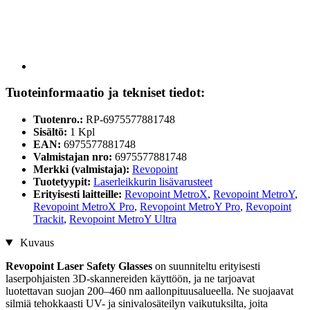
Tuoteinformaatio ja tekniset tiedot:
Tuotenro.:
RP-6975577881748
Sisältö:
1 Kpl
EAN:
6975577881748
Valmistajan nro:
6975577881748
Merkki (valmistaja):
Revopoint
Tuotetyypit:
Laserleikkurin lisävarusteet
Erityisesti laitteille:
Revopoint MetroX
,
Revopoint MetroY
,
Revopoint MetroX Pro
,
Revopoint MetroY Pro
,
Revopoint
Trackit
,
Revopoint MetroY Ultra
Kuvaus
Revopoint Laser Safety Glasses
on suunniteltu erityisesti
laserpohjaisten 3D-skannereiden käyttöön, ja ne tarjoavat
luotettavan suojan 200–460 nm aallonpituusalueella. Ne suojaavat
silmiä tehokkaasti UV- ja sinivalosäteilyn vaikutuksilta, joita