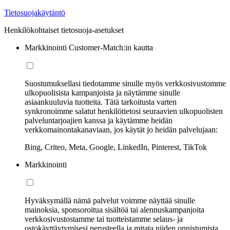
Tietosuojakäytäntö
Henkilökohtaiset tietosuoja-asetukset
Markkinointi Customer-Match:in kautta
Suostumuksellasi tiedotamme sinulle myös verkkosivustomme
ulkopuolisista kampanjoista ja näytämme sinulle
asiaankuuluvia tuotteita. Tätä tarkoitusta varten
synkronoimme salatut henkilötietosi seuraavien ulkopuolisten
palveluntarjoajien kanssa ja käytämme heidän
verkkomainontakanaviaan, jos käytät jo heidän palvelujaan:
Bing, Criteo, Meta, Google, LinkedIn, Pinterest, TikTok
Markkinointi
Hyväksymällä nämä palvelut voimme näyttää sinulle
mainoksia, sponsoroitua sisältöä tai alennuskampanjoita
verkkosivustostamme tai tuotteistamme selaus- ja
ostokäyttäytymisesi perusteella ja mitata niiden onnistumista.