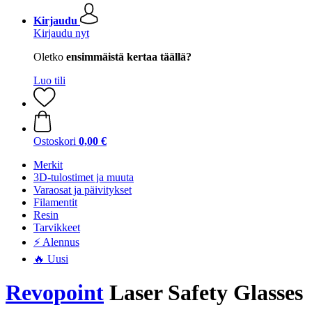
Kirjaudu
Kirjaudu nyt
Oletko
ensimmäistä kertaa täällä?
Luo tili
Ostoskori
0,00 €
Merkit
3D-tulostimet ja muuta
Varaosat ja päivitykset
Filamentit
Resin
Tarvikkeet
⚡ Alennus
🔥 Uusi
Revopoint
Laser Safety Glasses