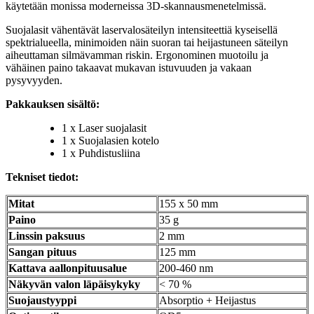
käytetään monissa moderneissa 3D-skannausmenetelmissä.
Suojalasit vähentävät laservalosäteilyn intensiteettiä kyseisellä
spektrialueella, minimoiden näin suoran tai heijastuneen säteilyn
aiheuttaman silmävamman riskin. Ergonominen muotoilu ja
vähäinen paino takaavat mukavan istuvuuden ja vakaan
pysyvyyden.
Pakkauksen sisältö:
1 x Laser suojalasit
1 x Suojalasien kotelo
1 x Puhdistusliina
Tekniset tiedot:
Mitat
155 x 50 mm
Paino
35 g
Linssin paksuus
2 mm
Sangan pituus
125 mm
Kattava aallonpituusalue
200-460 nm
Näkyvän valon läpäisykyky
< 70 %
Suojaustyyppi
Absorptio + Heijastus