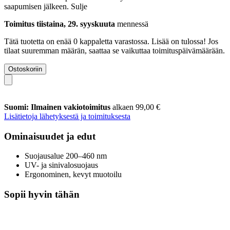
saapumisen jälkeen.
Sulje
Toimitus tiistaina, 29. syyskuuta
mennessä
Tätä tuotetta on enää 0 kappaletta varastossa. Lisää on tulossa! Jos
tilaat suuremman määrän, saattaa se vaikuttaa toimituspäivämäärään.
Ostoskoriin
Suomi: Ilmainen vakiotoimitus
alkaen 99,00 €
Lisätietoja lähetyksestä ja toimituksesta
Ominaisuudet ja edut
Suojausalue 200–460 nm
UV- ja sinivalosuojaus
Ergonominen, kevyt muotoilu
Sopii hyvin tähän