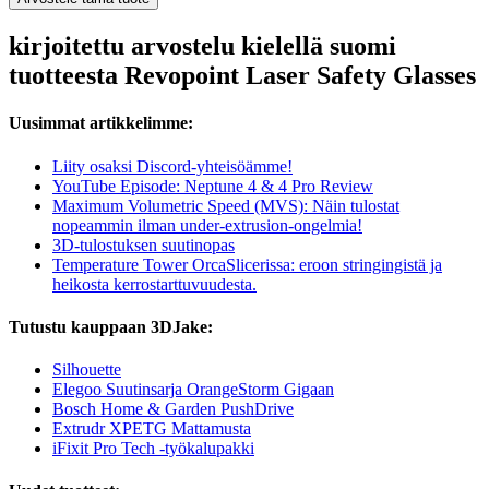
kirjoitettu arvostelu kielellä suomi
tuotteesta Revopoint Laser Safety Glasses
Uusimmat artikkelimme:
Liity osaksi Discord-yhteisöämme!
YouTube Episode: Neptune 4 & 4 Pro Review
Maximum Volumetric Speed (MVS): Näin tulostat
nopeammin ilman under-extrusion-ongelmia!
3D-tulostuksen suutinopas
Temperature Tower OrcaSlicerissa: eroon stringingistä ja
heikosta kerrostarttuvuudesta.
Tutustu kauppaan 3DJake:
Silhouette
Elegoo Suutinsarja OrangeStorm Gigaan
Bosch Home & Garden PushDrive
Extrudr XPETG Mattamusta
iFixit Pro Tech -työkalupakki