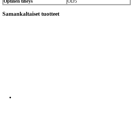
Optinen tiheys
OD5
Samankaltaiset tuotteet