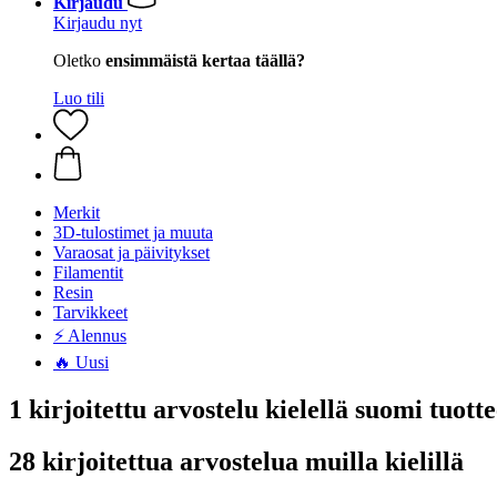
Kirjaudu
Kirjaudu nyt
Oletko
ensimmäistä kertaa täällä?
Luo tili
Merkit
3D-tulostimet ja muuta
Varaosat ja päivitykset
Filamentit
Resin
Tarvikkeet
⚡ Alennus
🔥 Uusi
1 kirjoitettu arvostelu kielellä suomi tuo
28 kirjoitettua arvostelua muilla kielillä