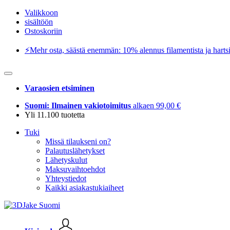
Valikkoon
sisältöön
Ostoskoriin
⚡️Mehr osta, säästä enemmän: 10% alennus filamentista ja hartsi
Varaosien etsiminen
Suomi: Ilmainen vakiotoimitus
alkaen 99,00 €
Yli 11.100 tuotetta
Tuki
Missä tilaukseni on?
Palautuslähetykset
Lähetyskulut
Maksuvaihtoehdot
Yhteystiedot
Kaikki asiakastukiaiheet