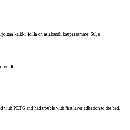
irjoittaa kaikki, joilla on asiakastili kaupassamme.
Sulje
ner lift.
ted with PETG and had trouble with first layer adhesion to the bed,