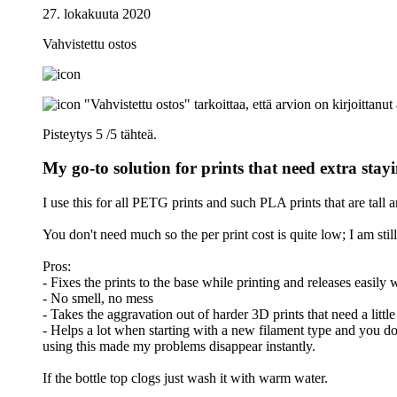
27. lokakuuta 2020
Vahvistettu ostos
"Vahvistettu ostos" tarkoittaa, että arvion on kirjoittanu
Pisteytys 5 /5 tähteä.
My go-to solution for prints that need extra sta
I use this for all PETG prints and such PLA prints that are tall
You don't need much so the per print cost is quite low; I am stil
Pros:
- Fixes the prints to the base while printing and releases easi
- No smell, no mess
- Takes the aggravation out of harder 3D prints that need a littl
- Helps a lot when starting with a new filament type and you don
using this made my problems disappear instantly.
If the bottle top clogs just wash it with warm water.