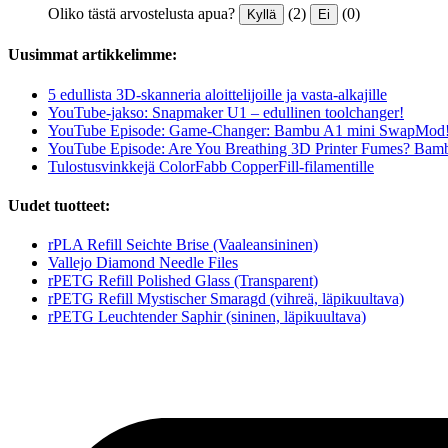
Oliko tästä arvostelusta apua?
(2)
(0)
Kyllä
Ei
Uusimmat artikkelimme:
5 edullista 3D-skanneria aloittelijoille ja vasta-alkajille
YouTube-jakso: Snapmaker U1 – edullinen toolchanger!
YouTube Episode: Game-Changer: Bambu A1 mini SwapMod
YouTube Episode: Are You Breathing 3D Printer Fumes? Bam
Tulostusvinkkejä ColorFabb CopperFill-filamentille
Uudet tuotteet:
rPLA Refill Seichte Brise (Vaaleansininen)
Vallejo Diamond Needle Files
rPETG Refill Polished Glass (Transparent)
rPETG Refill Mystischer Smaragd (vihreä, läpikuultava)
rPETG Leuchtender Saphir (sininen, läpikuultava)