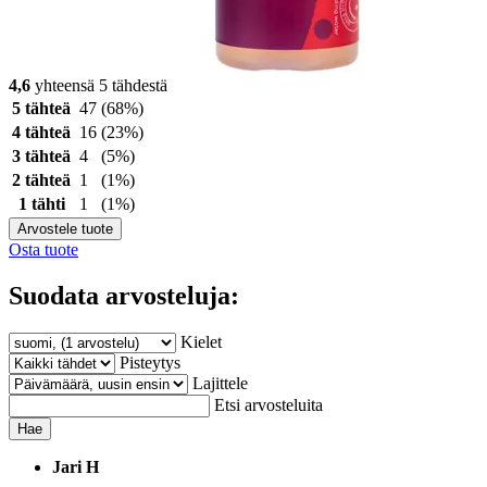
4,6
yhteensä 5 tähdestä
5 tähteä
47
(68%)
4 tähteä
16
(23%)
3 tähteä
4
(5%)
2 tähteä
1
(1%)
1 tähti
1
(1%)
Arvostele tuote
Osta tuote
Suodata arvosteluja:
Kielet
Pisteytys
Lajittele
Etsi arvosteluita
Hae
Jari H