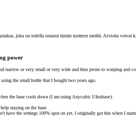
t asiakas, joka on todella ostanut tämän tuotteen meiltä. Arvioita voivat k
ying power
 and narrow or very small or very wide and thus prone to warping and cor
l using the small bottle that I bought two years ago.
ly when the base cools down (I am using Anycubic Ultrabase).
e help staying on the base
't have the settings 100% spot on yet. I originally got this when I star