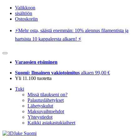
Valikkoon
sisältöön
Ostoskoriin
⚡️Mehr osta, säästä enemmän: 10% alennus filamentista ja
hartsista 10 kappaleesta alkaen! ⚡️
Varaosien etsiminen
Suomi: Ilmainen vakiotoimitus
alkaen 99,00 €
Yli 11.100 tuotetta
Tuki
Missä tilaukseni on?
Palautuslähetykset
Lähetyskulut
Maksuvaihtoehdot
Yhteystiedot
Kaikki asiakastukiaiheet