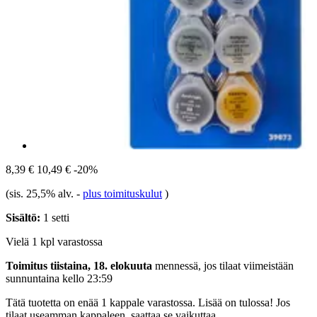
8,39 €
10,49 €
-20%
(sis. 25,5% alv.
-
plus toimituskulut
)
Sisältö:
1 setti
Vielä 1 kpl varastossa
Toimitus tiistaina, 18. elokuuta
mennessä, jos tilaat viimeistään
sunnuntaina kello 23:59
Tätä tuotetta on enää 1 kappale varastossa. Lisää on tulossa! Jos
tilaat useamman kappaleen, saattaa se vaikuttaa