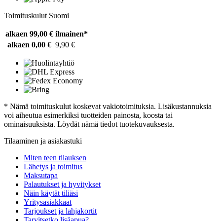
Toimituskulut Suomi
alkaen 99,00 €
ilmainen*
alkaen 0,00 €
9,90 €
* Nämä toimituskulut koskevat vakiotoimituksia. Lisäkustannuksia
voi aiheutua esimerkiksi tuotteiden painosta, koosta tai
ominaisuuksista. Löydät nämä tiedot tuotekuvauksesta.
Tilaaminen ja asiakastuki
Miten teen tilauksen
Lähetys ja toimitus
Maksutapa
Palautukset ja hyvitykset
Näin käytät tiliäsi
Yritysasiakkaat
Tarjoukset ja lahjakortit
Tarvitsetko lisäapua?