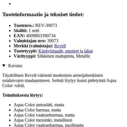
Tuoteinformaatio ja tekniset tiedot:
Tuotenro.:
REV-39073
Sisältö:
1 setti
EAN:
4009803390734
Valmistajan nro:
39073
Merkki (valmistaja):
Revell
Tuotetyypit:
Käsityömaalit, musteet ja lakat
Värityyppi:
Silkkinen mattapinta, Metallic
Kuvaus
Täydellinen Revell-värisetti modernien armeijahenkisten
sotalaivojen maalaamiseen. Setistä löytyy kuusi pidetyintä Aqua
Color -väriä.
Toimituksesta löytyy:
Aqua Color antrasiitti, matta
Aqua Color harmaa, matta
Aqua Color vaaleanharmaa, matta
Aqua Color messinki, metallinen
Aqua Color vaaleanharmaa, puolimatta