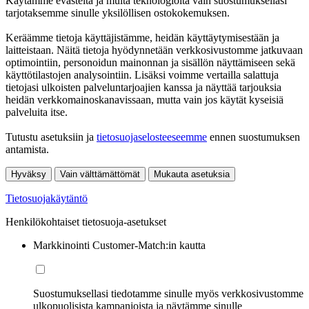
Käytämme evästeitä ja muita teknologioita vain suostumuksellasi
tarjotaksemme sinulle yksilöllisen ostokokemuksen.
Keräämme tietoja käyttäjistämme, heidän käyttäytymisestään ja
laitteistaan. Näitä tietoja hyödynnetään verkkosivustomme jatkuvaan
optimointiin, personoidun mainonnan ja sisällön näyttämiseen sekä
käyttötilastojen analysointiin. Lisäksi voimme vertailla salattuja
tietojasi ulkoisten palveluntarjoajien kanssa ja näyttää tarjouksia
heidän verkkomainoskanavissaan, mutta vain jos käytät kyseisiä
palveluita itse.
Tutustu asetuksiin ja
tietosuojaselosteeseemme
ennen suostumuksen
antamista.
Hyväksy
Vain välttämättömät
Mukauta asetuksia
Tietosuojakäytäntö
Henkilökohtaiset tietosuoja-asetukset
Markkinointi Customer-Match:in kautta
Suostumuksellasi tiedotamme sinulle myös verkkosivustomme
ulkopuolisista kampanjoista ja näytämme sinulle