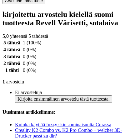
Arvostele tämä tuote
kirjoitettu arvostelu kielellä suomi
tuotteesta Revell Värisetti, sotalaiva
5,0
yhteensä 5 tähdestä
5 tähteä
1
(100%)
4 tähteä
0
(0%)
3 tähteä
0
(0%)
2 tähteä
0
(0%)
1 tähti
0
(0%)
1
arvostelu
Ei arvosteluja
Kirjoita ensimmäinen arvostelu tästä tuotteesta.
Uusimmat artikkelimme:
Kuinka käyttää fuzzy skin -ominaisuutta Curassa
Creality K2 Combo vs. K2 Pro Combo – welcher 3D-
Drucker passt zu dir?