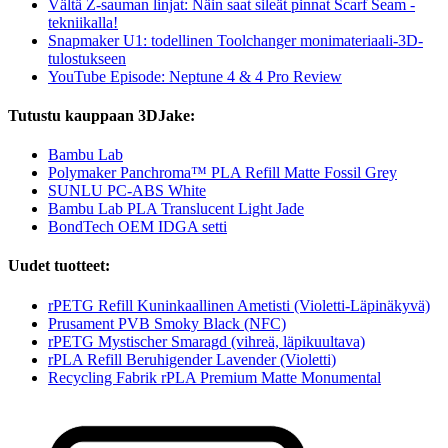
Vältä Z-sauman linjat: Näin saat sileät pinnat Scarf Seam -
tekniikalla!
Snapmaker U1: todellinen Toolchanger monimateriaali-3D-
tulostukseen
YouTube Episode: Neptune 4 & 4 Pro Review
Tutustu kauppaan 3DJake:
Bambu Lab
Polymaker Panchroma™ PLA Refill Matte Fossil Grey
SUNLU PC-ABS White
Bambu Lab PLA Translucent Light Jade
BondTech OEM IDGA setti
Uudet tuotteet:
rPETG Refill Kuninkaallinen Ametisti (Violetti-Läpinäkyvä)
Prusament PVB Smoky Black (NFC)
rPETG Mystischer Smaragd (vihreä, läpikuultava)
rPLA Refill Beruhigender Lavender (Violetti)
Recycling Fabrik rPLA Premium Matte Monumental