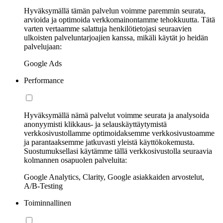
Hyväksymällä tämän palvelun voimme paremmin seurata,
arvioida ja optimoida verkkomainontamme tehokkuutta. Tätä
varten vertaamme salattuja henkilötietojasi seuraavien
ulkoisten palveluntarjoajien kanssa, mikäli käytät jo heidän
palvelujaan:
Google Ads
Performance
Hyväksymällä nämä palvelut voimme seurata ja analysoida
anonyymisti klikkaus- ja selauskäyttäytymistä
verkkosivustollamme optimoidaksemme verkkosivustoamme
ja parantaaksemme jatkuvasti yleistä käyttökokemusta.
Suostumuksellasi käytämme tällä verkkosivustolla seuraavia
kolmannen osapuolen palveluita:
Google Analytics, Clarity, Google asiakkaiden arvostelut,
A/B-Testing
Toiminnallinen