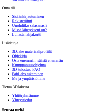
Oma tili
Sisäänkirjautuminen
Rekisteröinti
Unohditko salasanasi?
Missä lähetykseni on?
Lunasta lahjakortti
Lisätietoja
3DJake materiaaliprofiilit
Ohjekirja
Osta enemmän, säästä enemmän
Kumppanuusohjelma
3D-tulostus, FAQ
FabLabs tukeminen
Me ja ympäristömme
Tietoa 3DJakesta
Yhtiöryhmämme
Yhteystiedot
Seuraa meitä