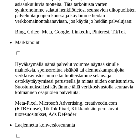
asiaankuuluvia tuotteita. Tätä tarkoitusta varten
synkronoimme salatut henkilötietosi seuraavien ulkopuolisten
palveluntarjoajien kanssa ja käytämme heidän
verkkomainontakanaviaan, jos käytät jo heidän palvelujaan:
Bing, Criteo, Meta, Google, LinkedIn, Pinterest, TikTok
Markkinointi
Hyväksymällä nämä palvelut voimme näyttää sinulle
mainoksia, sponsoroitua sisältöä tai alennuskampanjoita
verkkosivustostamme tai tuotteistamme selaus- ja
ostokäyttäytymisesi perusteella ja mitata niiden onnistumista.
Suostumuksellasi käytämme tällä verkkosivustolla seuraavia
kolmannen osapuolen palveluita:
Meta-Pixel, Microsoft Advertising, creativecdn.com
(RTBHouse), TikTok Pixel, Klikkauksiin perustuvat
tuotesuositukset, Ads Defender
Laajennettu konversioseuranta