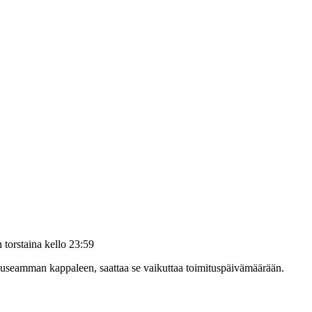
än
torstaina kello 23:59
at useamman kappaleen, saattaa se vaikuttaa toimituspäivämäärään.