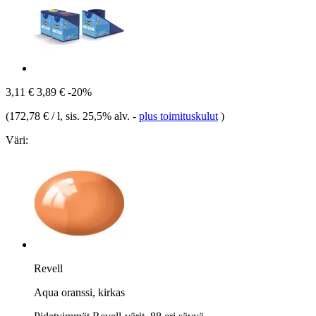
3,11 €
3,89 €
-20%
(
172,78 € / l
, sis. 25,5% alv.
-
plus toimituskulut
)
Väri:
Revell
Aqua oranssi, kirkas