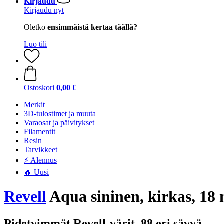
Kirjaudu
Kirjaudu nyt
Oletko
ensimmäistä kertaa täällä?
Luo tili
Ostoskori
0,00 €
Merkit
3D-tulostimet ja muuta
Varaosat ja päivitykset
Filamentit
Resin
Tarvikkeet
⚡ Alennus
🔥 Uusi
Revell
Aqua sininen, kirkas, 18 
Pidetyimmät Revell-värit, 88 eri sävyä