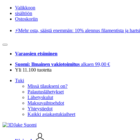
Valikkoon
sisältöön
Ostoskoriin
⚡️Mehr osta, säästä enemmän: 10% alennus filamentista ja hartsi
Varaosien etsiminen
Suomi: Ilmainen vakiotoimitus
alkaen 99,00 €
Yli 11.100 tuotetta
Tuki
Missä tilaukseni on?
Palautuslähetykset
Lähetyskulut
Maksuvaihtoehdot
Yhteystiedot
Kaikki asiakastukiaiheet