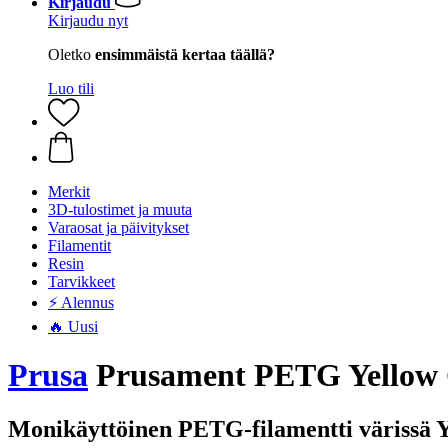
Kirjaudu
Kirjaudu nyt
Oletko
ensimmäistä kertaa täällä?
Luo tili
Merkit
3D-tulostimet ja muuta
Varaosat ja päivitykset
Filamentit
Resin
Tarvikkeet
⚡ Alennus
🔥 Uusi
Prusa
Prusament PETG Yellow G
Monikäyttöinen PETG-filamentti värissä 