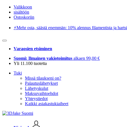
Valikkoon
sisältöön
Ostoskoriin
⚡️Mehr osta, säästä enemmän: 10% alennus filamentista ja hartsi
Varaosien etsiminen
Suomi: Ilmainen vakiotoimitus
alkaen 99,00 €
Yli 11.100 tuotetta
Tuki
Missä tilaukseni on?
Palautuslähetykset
Lähetyskulut
Maksuvaihtoehdot
Yhteystiedot
Kaikki asiakastukiaiheet