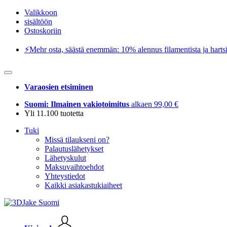
Valikkoon
sisältöön
Ostoskoriin
⚡️Mehr osta, säästä enemmän: 10% alennus filamentista ja hartsi
Varaosien etsiminen
Suomi: Ilmainen vakiotoimitus
alkaen 99,00 €
Yli 11.100 tuotetta
Tuki
Missä tilaukseni on?
Palautuslähetykset
Lähetyskulut
Maksuvaihtoehdot
Yhteystiedot
Kaikki asiakastukiaiheet