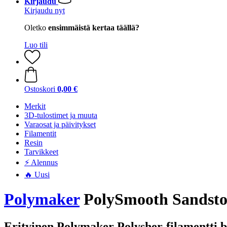
Kirjaudu
Kirjaudu nyt
Oletko
ensimmäistä kertaa täällä?
Luo tili
Ostoskori
0,00 €
Merkit
3D-tulostimet ja muuta
Varaosat ja päivitykset
Filamentit
Resin
Tarvikkeet
⚡ Alennus
🔥 Uusi
Polymaker
PolySmooth Sandston
Erityinen Polymaker Polysher-filamentti b