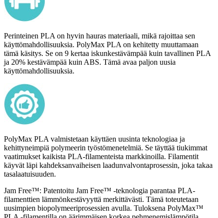
Perinteinen PLA on hyvin hauras materiaali, mikä rajoittaa sen
käyttömahdollisuuksia. PolyMax PLA on kehitetty muuttamaan
tämä käsitys. Se on 9 kertaa iskunkestävämpää kuin tavallinen PLA
ja 20% kestävämpää kuin ABS. Tämä avaa paljon uusia
käyttömahdollisuuksia.
PolyMax PLA valmistetaan käyttäen uusinta teknologiaa ja
kehittyneimpiä polymeerin työstömenetelmiä. Se täyttää tiukimmat
vaatimukset kaikista PLA-filamenteista markkinoilla. Filamentit
käyvät läpi kahdeksanvaiheisen laadunvalvontaprosessin, joka takaa
tasalaatuisuuden.
Jam Free™: Patentoitu Jam Free™ -teknologia parantaa PLA-
filamenttien lämmönkestävyyttä merkittävästi. Tämä toteutetaan
uusimpien biopolymeeriprosessien avulla. Tuloksena PolyMax™
PLA -filamentilla on äärimmäisen korkea pehmenemislämpötila,