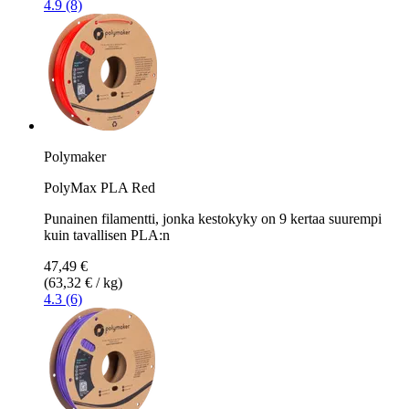
4.9 (8)
Polymaker
PolyMax PLA Red
Punainen filamentti, jonka kestokyky on 9 kertaa suurempi
kuin tavallisen PLA:n
47,49 €
(63,32 € / kg)
4.3 (6)