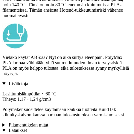
noin 140 °C. Tämä on noin 80 °C enemmän kuin muissa PLA-
filamenteissa. Tämän ansiosta Hotend-tukkeutumisriski vähenee
huomattavasti.
Vieläkö käytät ABS:ää? Nyt on aika siirtyä eteenpäin. PolyMax
PLA tarjoaa vähintään yhtä suuren lujuuden ilman terveysriskiä.
PLA on myös helppo tulostaa, eikä tulostuksessa synny myrkyllisiä
höyryjä.
Lisätietoja
Lasittumislämpötila: ~ 60 °C
Tiheys: 1,17 - 1,24 g/cm3
Polymaker suosittelee käyttämään kaikkia tuotteita BuildTak-
kiinnityskalvon kanssa parhaan tulostustuloksen varmistamiseksi.
Filamenttikelan mitat
Lataukset