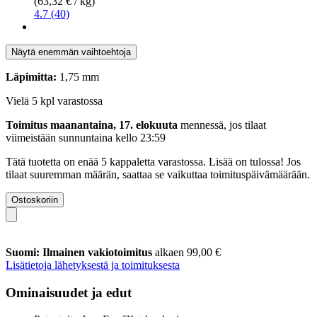
(63,32 € / kg)
4.7 (40)
Näytä enemmän vaihtoehtoja
Läpimitta:
1,75 mm
Vielä 5 kpl varastossa
Toimitus maanantaina, 17. elokuuta
mennessä, jos tilaat
viimeistään
sunnuntaina kello 23:59
Tätä tuotetta on enää 5 kappaletta varastossa. Lisää on tulossa! Jos
tilaat suuremman määrän, saattaa se vaikuttaa toimituspäivämäärään.
Ostoskoriin
Suomi: Ilmainen vakiotoimitus
alkaen 99,00 €
Lisätietoja lähetyksestä ja toimituksesta
Ominaisuudet ja edut