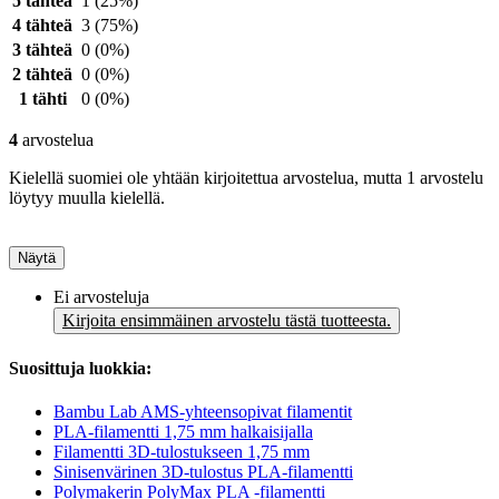
5 tähteä
1
(25%)
4 tähteä
3
(75%)
3 tähteä
0
(0%)
2 tähteä
0
(0%)
1 tähti
0
(0%)
4
arvostelua
Kielellä suomiei ole yhtään kirjoitettua arvostelua, mutta 1 arvostelu
löytyy muulla kielellä.
Näytä
Ei arvosteluja
Kirjoita ensimmäinen arvostelu tästä tuotteesta.
Suosittuja luokkia:
Bambu Lab AMS-yhteensopivat filamentit
PLA-filamentti 1,75 mm halkaisijalla
Filamentti 3D-tulostukseen 1,75 mm
Sinisenvärinen 3D-tulostus PLA-filamentti
Polymakerin PolyMax PLA -filamentti