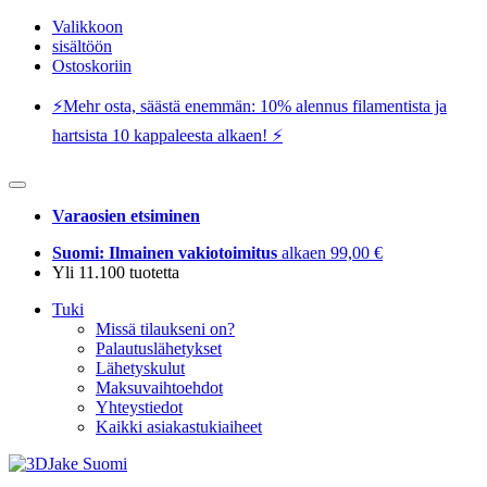
Valikkoon
sisältöön
Ostoskoriin
⚡️Mehr osta, säästä enemmän: 10% alennus filamentista ja
hartsista 10 kappaleesta alkaen! ⚡️
Varaosien etsiminen
Suomi: Ilmainen vakiotoimitus
alkaen 99,00 €
Yli 11.100 tuotetta
Tuki
Missä tilaukseni on?
Palautuslähetykset
Lähetyskulut
Maksuvaihtoehdot
Yhteystiedot
Kaikki asiakastukiaiheet