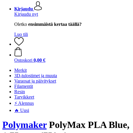
Kirjaudu
Kirjaudu nyt
Oletko
ensimmäistä kertaa täällä?
Luo tili
Ostoskori
0,00 €
Merkit
3D-tulostimet ja muuta
Varaosat ja päivitykset
Filamentit
Resin
Tarvikkeet
⚡ Alennus
🔥 Uusi
Polymaker
PolyMax PLA Blue,