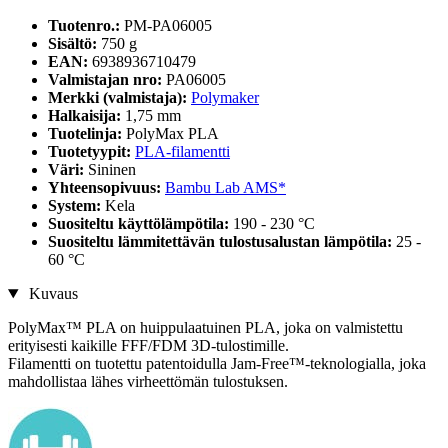
Tuotenro.:
PM-PA06005
Sisältö:
750 g
EAN:
6938936710479
Valmistajan nro:
PA06005
Merkki (valmistaja):
Polymaker
Halkaisija:
1,75 mm
Tuotelinja:
PolyMax PLA
Tuotetyypit:
PLA-filamentti
Väri:
Sininen
Yhteensopivuus:
Bambu Lab AMS*
System:
Kela
Suositeltu käyttölämpötila:
190 - 230 °C
Suositeltu lämmitettävän tulostusalustan lämpötila:
25 -
60 °C
Kuvaus
PolyMax™ PLA on huippulaatuinen PLA, joka on valmistettu
erityisesti kaikille FFF/FDM 3D-tulostimille.
Filamentti on tuotettu patentoidulla Jam-Free™-teknologialla, joka
mahdollistaa lähes virheettömän tulostuksen.