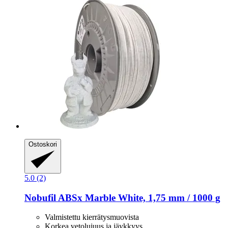
Ostoskori
5.0 (2)
Nobufil
ABSx Marble White, 1,75 mm / 1000 g
Valmistettu kierrätysmuovista
Korkea vetolujuus ja jäykkyys