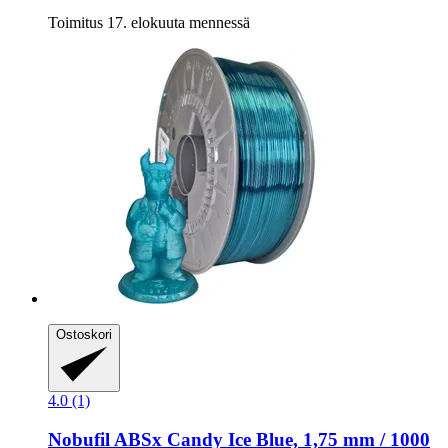
Toimitus 17. elokuuta mennessä
Ostoskori
4.0 (1)
Nobufil
ABSx Candy Ice Blue, 1,75 mm / 1000