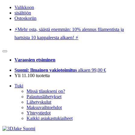
Valikkoon
sisältöön
Ostoskoriin
⚡️Mehr osta, säästä enemmän: 10% alennus filamentista ja
hartsista 10 kappaleesta alkaen! ⚡️
Varaosien etsiminen
Suomi: Ilmainen vakiotoimitus
alkaen 99,00 €
Yli 11.100 tuotetta
Tuki
Missä tilaukseni on?
Palautuslähetykset
Lähetyskulut
Maksuvaihtoehdot
Yhteystiedot
Kaikki asiakastukiaiheet