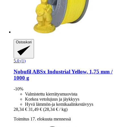
Ostoskori
5.0 (1)
Nobufil
ABSx Industrial Yellow, 1,75 mm /
1000 g
-10%
Valmistettu kierrätysmuovista
Korkea vetolujuus ja jäykkyys
Hyvä lämmön-ja kemikaalinkestävyys
28,34 €
31,49 €
(28,34 € / kg)
Toimitus 17. elokuuta mennessä