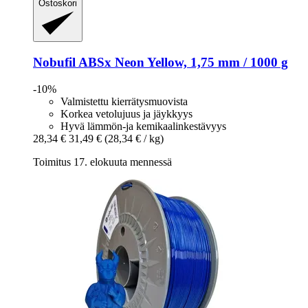
Ostoskori
Nobufil
ABSx Neon Yellow, 1,75 mm / 1000 g
-10%
Valmistettu kierrätysmuovista
Korkea vetolujuus ja jäykkyys
Hyvä lämmön-ja kemikaalinkestävyys
28,34 €
31,49 €
(28,34 € / kg)
Toimitus 17. elokuuta mennessä