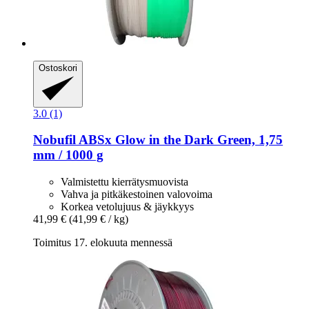
Ostoskori
3.0 (1)
Nobufil
ABSx Glow in the Dark Green, 1,75
mm / 1000 g
Valmistettu kierrätysmuovista
Vahva ja pitkäkestoinen valovoima
Korkea vetolujuus & jäykkyys
41,99 €
(41,99 € / kg)
Toimitus 17. elokuuta mennessä