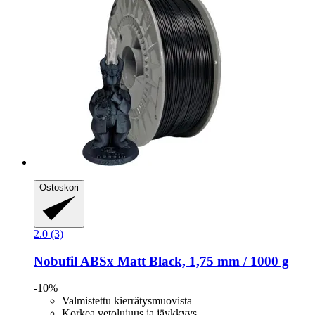
Ostoskori
2.0 (3)
Nobufil
ABSx Matt Black, 1,75 mm / 1000 g
-10%
Valmistettu kierrätysmuovista
Korkea vetolujuus ja jäykkyys