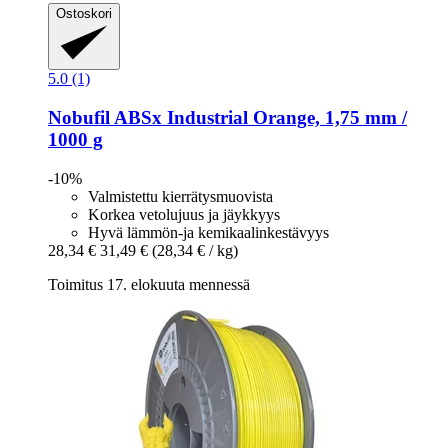
Ostoskori
5.0 (1)
Nobufil
ABSx Industrial Orange, 1,75 mm /
1000 g
-10%
Valmistettu kierrätysmuovista
Korkea vetolujuus ja jäykkyys
Hyvä lämmön-ja kemikaalinkestävyys
28,34 €
31,49 €
(28,34 € / kg)
Toimitus 17. elokuuta mennessä