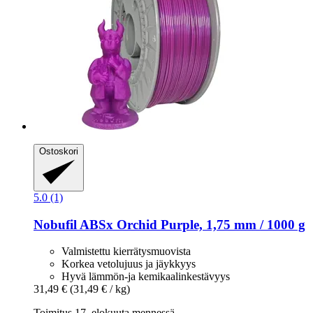
Ostoskori
5.0 (1)
Nobufil
ABSx Orchid Purple, 1,75 mm / 1000 g
Valmistettu kierrätysmuovista
Korkea vetolujuus ja jäykkyys
Hyvä lämmön-ja kemikaalinkestävyys
31,49 €
(31,49 € / kg)
Toimitus 17. elokuuta mennessä