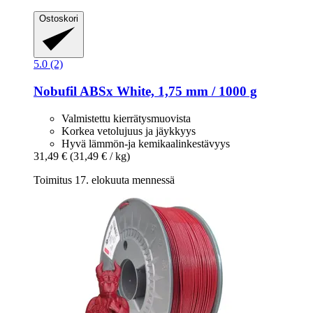
Ostoskori
5.0 (2)
Nobufil
ABSx White, 1,75 mm / 1000 g
Valmistettu kierrätysmuovista
Korkea vetolujuus ja jäykkyys
Hyvä lämmön-ja kemikaalinkestävyys
31,49 €
(31,49 € / kg)
Toimitus 17. elokuuta mennessä