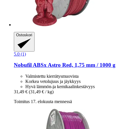
Ostoskori
5.0 (1)
Nobufil
ABSx Astro Red, 1,75 mm / 1000 g
Valmistettu kierrätysmuovista
Korkea vetolujuus ja jäykkyys
Hyvä lämmön-ja kemikaalinkestävyys
31,49 €
(31,49 € / kg)
Toimitus 17. elokuuta mennessä