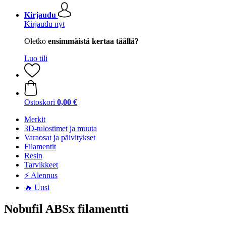
Kirjaudu
Kirjaudu nyt
Oletko
ensimmäistä kertaa täällä?
Luo tili
Ostoskori
0,00 €
Merkit
3D-tulostimet ja muuta
Varaosat ja päivitykset
Filamentit
Resin
Tarvikkeet
⚡ Alennus
🔥 Uusi
Nobufil ABSx filamentti