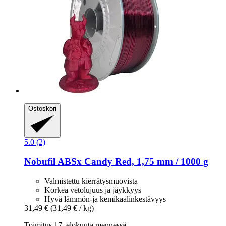
Ostoskori
5.0 (2)
Nobufil
ABSx Candy Red, 1,75 mm / 1000 g
Valmistettu kierrätysmuovista
Korkea vetolujuus ja jäykkyys
Hyvä lämmön-ja kemikaalinkestävyys
31,49 €
(31,49 € / kg)
Toimitus 17. elokuuta mennessä