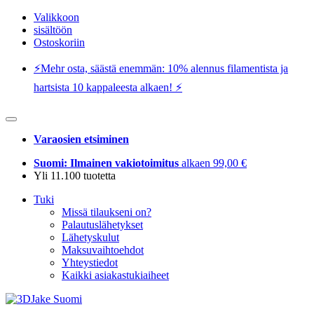
Valikkoon
sisältöön
Ostoskoriin
⚡️Mehr osta, säästä enemmän: 10% alennus filamentista ja
hartsista 10 kappaleesta alkaen! ⚡️
Varaosien etsiminen
Suomi: Ilmainen vakiotoimitus
alkaen 99,00 €
Yli 11.100 tuotetta
Tuki
Missä tilaukseni on?
Palautuslähetykset
Lähetyskulut
Maksuvaihtoehdot
Yhteystiedot
Kaikki asiakastukiaiheet