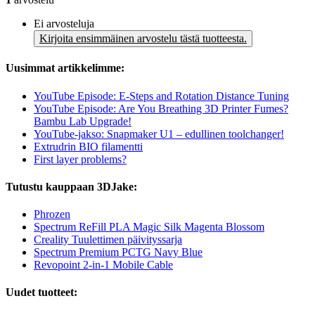
Ei arvosteluja
Kirjoita ensimmäinen arvostelu tästä tuotteesta.
Uusimmat artikkelimme:
YouTube Episode: E-Steps and Rotation Distance Tuning
YouTube Episode: Are You Breathing 3D Printer Fumes?
Bambu Lab Upgrade!
YouTube-jakso: Snapmaker U1 – edullinen toolchanger!
Extrudrin BIO filamentti
First layer problems?
Tutustu kauppaan 3DJake:
Phrozen
Spectrum ReFill PLA Magic Silk Magenta Blossom
Creality Tuulettimen päivityssarja
Spectrum Premium PCTG Navy Blue
Revopoint 2-in-1 Mobile Cable
Uudet tuotteet: