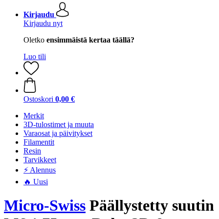
Kirjaudu
Kirjaudu nyt
Oletko
ensimmäistä kertaa täällä?
Luo tili
Ostoskori
0,00 €
Merkit
3D-tulostimet ja muuta
Varaosat ja päivitykset
Filamentit
Resin
Tarvikkeet
⚡ Alennus
🔥 Uusi
Micro-Swiss
Päällystetty suutin