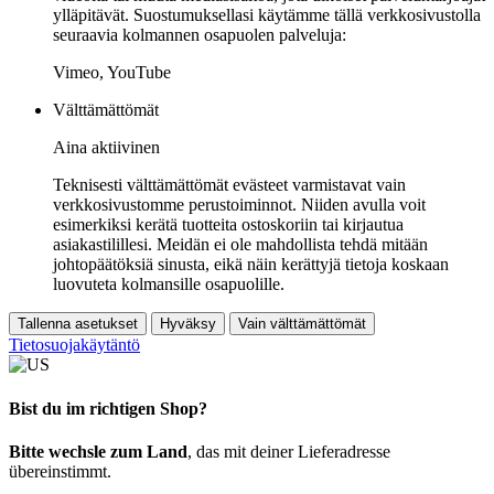
ylläpitävät. Suostumuksellasi käytämme tällä verkkosivustolla
seuraavia kolmannen osapuolen palveluja:
Vimeo, YouTube
Välttämättömät
Aina aktiivinen
Teknisesti välttämättömät evästeet varmistavat vain
verkkosivustomme perustoiminnot. Niiden avulla voit
esimerkiksi kerätä tuotteita ostoskoriin tai kirjautua
asiakastilillesi. Meidän ei ole mahdollista tehdä mitään
johtopäätöksiä sinusta, eikä näin kerättyjä tietoja koskaan
luovuteta kolmansille osapuolille.
Tallenna asetukset
Hyväksy
Vain välttämättömät
Tietosuojakäytäntö
Bist du im richtigen Shop?
Bitte wechsle zum Land
, das mit deiner Lieferadresse
übereinstimmt.