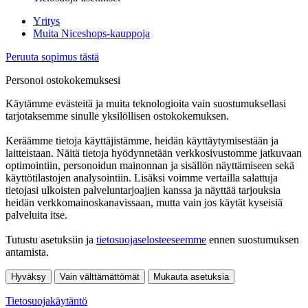
Yritys
Muita Niceshops-kauppoja
Peruuta sopimus tästä
Personoi ostokokemuksesi
Käytämme evästeitä ja muita teknologioita vain suostumuksellasi
tarjotaksemme sinulle yksilöllisen ostokokemuksen.
Keräämme tietoja käyttäjistämme, heidän käyttäytymisestään ja
laitteistaan. Näitä tietoja hyödynnetään verkkosivustomme jatkuvaan
optimointiin, personoidun mainonnan ja sisällön näyttämiseen sekä
käyttötilastojen analysointiin. Lisäksi voimme vertailla salattuja
tietojasi ulkoisten palveluntarjoajien kanssa ja näyttää tarjouksia
heidän verkkomainoskanavissaan, mutta vain jos käytät kyseisiä
palveluita itse.
Tutustu asetuksiin ja
tietosuojaselosteeseemme
ennen suostumuksen
antamista.
Hyväksy
Vain välttämättömät
Mukauta asetuksia
Tietosuojakäytäntö