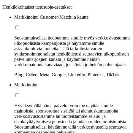
Henkilökohtaiset tietosuoja-asetukset
Markkinointi Customer-Match:in kautta
Suostumuksellasi tiedotamme sinulle myös verkkosivustomme
ulkopuolisista kampanjoista ja näytämme sinulle
asiaankuuluvia tuotteita. Tätä tarkoitusta varten
synkronoimme salatut henkilötietosi seuraavien ulkopuolisten
palveluntarjoajien kanssa ja käytämme heidän
verkkomainontakanaviaan, jos käytät jo heidän palvelujaan:
Bing, Criteo, Meta, Google, LinkedIn, Pinterest, TikTok
Markkinointi
Hyväksymällä nämä palvelut voimme näyttää sinulle
mainoksia, sponsoroitua sisältöä tai alennuskampanjoita
verkkosivustostamme tai tuotteistamme selaus- ja
ostokäyttäytymisesi perusteella ja mitata niiden onnistumista.
Suostumuksellasi käytämme tällä verkkosivustolla seuraavia
kolmannen osapuolen palveluita: