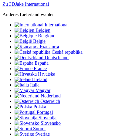
Zu 3DJake International
Anderes Lieferland wählen
International
Belgien
Belgique
België
България
Česká republika
Deutschland
España
France
Hrvatska
Ireland
Italia
Magyar
Nederland
Österreich
Polska
Portugal
Slovenija
Slovensko
Suomi
Sverige