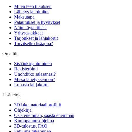
Miten teen tilauksen
Lähetys ja toimitus
Maksutapa
Palautukset ja hyvitykset
Näin käytät tiliäsi
Yritysasiakkaat
Tarjoukset ja lahjakortit
Tarvitsetko lisäapua?
Oma tili
Sisäänkirjautuminen
Rekisteröinti
Unohditko salasanasi?
Missä lähetykseni on?
Lunasta lahjakortti
Lisätietoja
3DJake materiaaliprofiilit
Ohjekirja
Osta enemmän, säästä enemmän
Kumppanuusohjelma
3D-tulostus, FAQ
FabLabs tukeminen