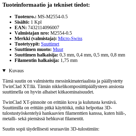
Tuoteinformaatio ja tekniset tiedot:
Tuotenro.:
MS-M2554-0.5
Sisältö:
1 Kpl
EAN:
7432114096007
Valmistajan nro:
M2554-0.5
Merkki (valmistaja):
Micro-Swiss
Tuotetyypit:
Suuttimet
Suuttimen muoto:
Muut
Suuttimen halkaisija:
0,3 mm, 0,4 mm, 0,5 mm, 0,8 mm
Filamentin halkaisija:
1,75 mm
Kuvaus
Tämä suutin on valmistettu messinkimateriaalista ja päällystetty
TwinClad XT:llä. Tämän nikkelikomposiittipäällysteen ansiosta
suuttimella on hyvin alhaiset kitkaominaisuudet.
TwinClad XT-pinnoite on erittäin kova ja kulutusta kestävä.
Suuttimilla on erittäin pitkä käyttöikä, mikä helpottaa 3D-
tulostustyöskentelyä hankaavien filamenttien kanssa, kuten hiili-,
metalli- sekä piemässä hehkuvat filamentit.
Suutin sopii täydellisesti seuraaviin 3D-tulostimiin: