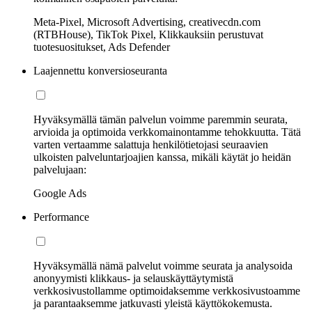
Meta-Pixel, Microsoft Advertising, creativecdn.com
(RTBHouse), TikTok Pixel, Klikkauksiin perustuvat
tuotesuositukset, Ads Defender
Laajennettu konversioseuranta
Hyväksymällä tämän palvelun voimme paremmin seurata,
arvioida ja optimoida verkkomainontamme tehokkuutta. Tätä
varten vertaamme salattuja henkilötietojasi seuraavien
ulkoisten palveluntarjoajien kanssa, mikäli käytät jo heidän
palvelujaan:
Google Ads
Performance
Hyväksymällä nämä palvelut voimme seurata ja analysoida
anonyymisti klikkaus- ja selauskäyttäytymistä
verkkosivustollamme optimoidaksemme verkkosivustoamme
ja parantaaksemme jatkuvasti yleistä käyttökokemusta.