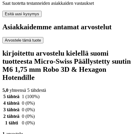
Saat tuotetta testanneiden asiakkaiden vastaukset
Esitä uusi kysymys
Asiakkaidemme antamat arvostelut
Arvostele tämä tuote
kirjoitettu arvostelu kielellä suomi
tuotteesta Micro-Swiss Päällystetty suutin
M6 1,75 mm Robo 3D & Hexagon
Hotendille
5,0
yhteensä 5 tähdestä
5 tähteä
1
(100%)
4 tähteä
0
(0%)
3 tähteä
0
(0%)
2 tähteä
0
(0%)
1 tähti
0
(0%)
1
arvostelu