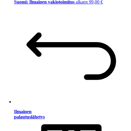
Suomi: Ilmainen vakiotoimitus
alkaen 99,00 €
Ilmainen
palautuslähetys