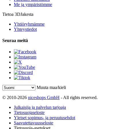
Me ja ympäristömme
Tietoa 3DJakesta
Yhtiöryhmämme
Yhteystiedot
Seuraa meitä
Muuta maa/kieli
© 2010-2026
niceshops GmbH
- All rights reserved.
Julkaisija ja palvelun tarjoaja
Tietosuojaseloste
Yleiset sopimus- ja peruutusehdot
Saavutettavuusseloste
Tietosuoja-asetukset